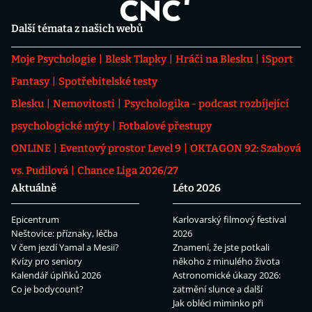
Další témata z našich webů
Moje Psychologie
Blesk Tlapky
Hráči na Blesku
iSport
Fantasy
Spotřebitelské testy
Blesku
Nemovitosti
Psychologika - podcast rozbíjející
psychologické mýty
Fotbalové přestupy
ONLINE
Eventový prostor Level 9
OKTAGON 92: Szabová
vs. Pudilová
Chance Liga 2026/27
Aktuálně
Léto 2026
Epicentrum
Karlovarský filmový festival
Neštovice: příznaky, léčba
2026
V čem jezdí Yamal a Mesii?
Znamení, že jste potkali
Kvízy pro seniory
někoho z minulého života
Kalendář úplňků 2026
Astronomické úkazy 2026:
Co je bodycount?
zatmění slunce a další
Jak obléci miminko při