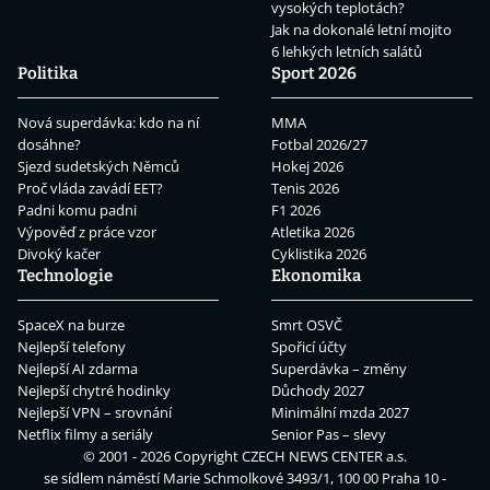
vysokých teplotách?
Jak na dokonalé letní mojito
6 lehkých letních salátů
Politika
Sport 2026
Nová superdávka: kdo na ní
MMA
dosáhne?
Fotbal 2026/27
Sjezd sudetských Němců
Hokej 2026
Proč vláda zavádí EET?
Tenis 2026
Padni komu padni
F1 2026
Výpověď z práce vzor
Atletika 2026
Divoký kačer
Cyklistika 2026
Technologie
Ekonomika
SpaceX na burze
Smrt OSVČ
Nejlepší telefony
Spořicí účty
Nejlepší AI zdarma
Superdávka – změny
Nejlepší chytré hodinky
Důchody 2027
Nejlepší VPN – srovnání
Minimální mzda 2027
Netflix filmy a seriály
Senior Pas – slevy
© 2001 - 2026 Copyright
CZECH NEWS CENTER a.s.
se sídlem náměstí Marie Schmolkové 3493/1, 100 00 Praha 10 -