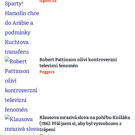
iSport.cz
Robert Pattinson oživí kontroverzní
televizní fenomén
Poggers
Klausova mrazivá slova na pohřbu Knížáka
(†86): Přál jsem si, aby byl vysvobozen z
trápení