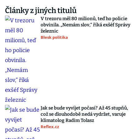
Články z jiných titulů
V trezoru měl 80 milionů, teď ho policie
obvinila. „Nemám slov,“ říká exšéf Správy
železnic
Blesk politika
Jak se bude vyvíjet počasí? Až 45 stupňů,
což se dlouhodobě nedá vydržet, varuje
klimatolog Radim Tolasz
Reflex.cz