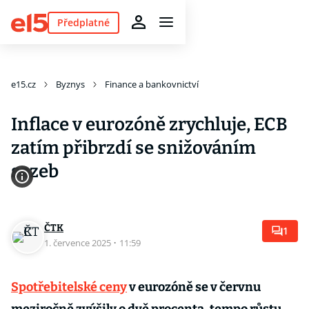
Předplatné
e15.cz
Byznys
Finance a bankovnictví
Inflace v eurozóně zrychluje, ECB
zatím přibrzdí se snižováním
sazeb
ČTK
1
1. července 2025
·
11:59
Spotřebitelské ceny
v eurozóně se v červnu