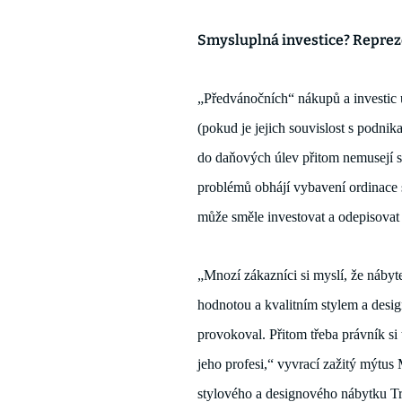
Smysluplná investice? Repreze
„
P
ředvánočních“ 
nákupů a 
investic
(
pokud je jejich souvislost s podnika
do daňových úlev přitom nemusejí 
problémů obhájí vybavení ordinace 
může směle investovat a odepisovat 
„Mnozí zákazníci si myslí, že
 nábyt
hodnotou a kvalitním stylem a desig
provokoval. Přitom třeba právník si 
jeho profesi
,“
 vyvrací zažitý mýtus 
stylového a designového nábytku Tria