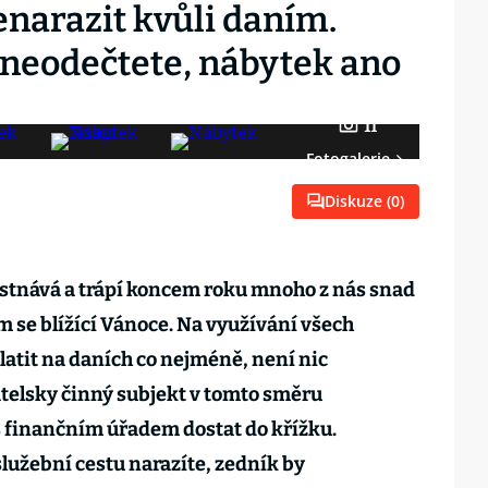
enarazit kvůli daním.
 neodečtete, nábytek ano
11
Fotogalerie
Diskuze (
0
)
stnává a
trápí
koncem roku
mnoho z nás snad
 se blížící Vánoce.
Na využívání
všech
platit na daních co nejméně
, není nic
telsky činný subjekt
v tomto směru
 s finančním úřadem dostat do křížku.
lužební cestu narazíte, zed
ník by