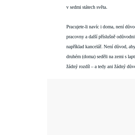
v sedmi státech světa.
Pracujete-li 
navíc i doma, není důvo
pracovny a další př
íslušně odůvodnit
například kancelář. Není důvod, aby
druhém (doma) seděli na zemi s lapt
žádný rozdíl – a tedy ani žádný dů