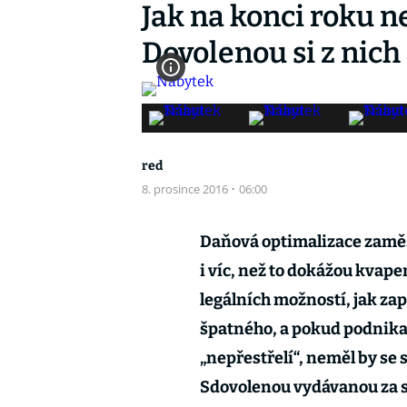
Jak na konci roku n
Dovolenou si z nich
red
8. prosince 2016
·
06:00
Daňová optimalizace
zamě
i
víc
,
než
to dokážou
kvapem
legálních možností, jak za
špatného, a pokud podnika
„nepřestřelí“, neměl by se
S
dovolenou vydávanou za s