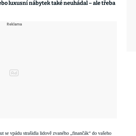
bo luxusní nábytek také neuhádal
–
a
le
třeba
ut se vpádu strašidla lidově zvaného „finančák“ do vašeho 