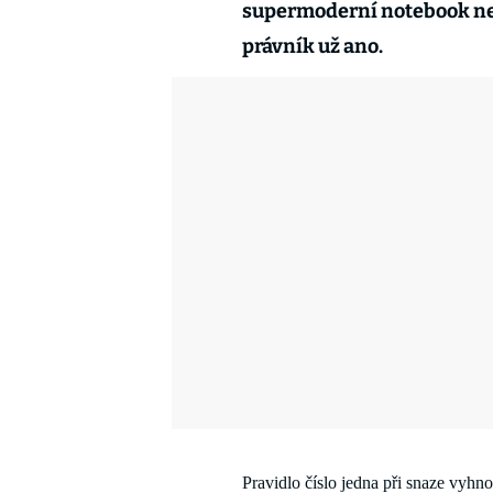
supermoderní notebook ne
právník
už
ano.
Pravidlo číslo jedna 
při snaze vyhno