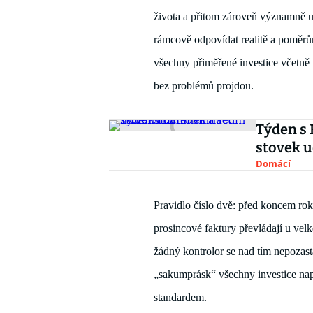
života 
a přitom 
zároveň 
významně 
u
rámcově odpovídat realitě
 a poměr
všechny přiměřené investice včetně 
bez problémů 
projdou
. 
Týden s 
stovek u
Domácí
Pravidlo číslo dvě: před koncem rok
prosincové faktury převládají u 
velk
žádný ko
ntrolor se nad tím nepozast
„sakumprásk“
 všechny inves
tice 
nap
standardem
.