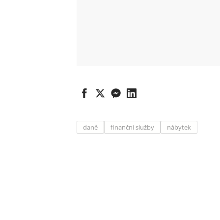
daně
finanční služby
nábytek