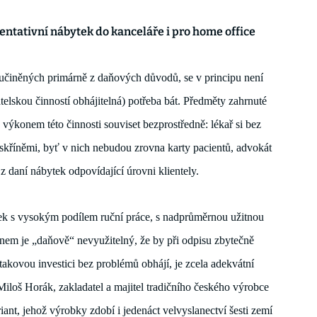
ntativní nábytek do kanceláře i pro 
home
 office 
 učiněných primárně z daňových důvodů
, 
se v principu není 
telskou činností obhájitelná
) po
třeba bát. 
P
ředměty zahrnuté 
s výkonem 
této 
činnosti
 souviset bezprostředně
: lékař si bez 
skříněmi
, 
byť v nich nebudou zrovna karty pacientů, 
advokát 
z daní 
nábytek
 odpovídající úrovn
i
 klientely.
ek s vysokým podílem ruční práce, s nadprůměrnou užitnou 
nem je 
„
daňově
“
 nevyužitelný, že by 
při odpisu
 zbytečně 
takovou investici bez problémů obhájí, je zcela adekvátní 
Miloš Horák, zakladatel a majitel tradičního českého výrobce 
nt, jehož výrobky zdobí i jedenáct velvyslanectví šesti zemí 