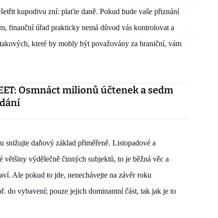
šetřit kupodivu 
zní: plaťte daně. Pokud bude vaše přiznání 
ům
, fina
nční úřad prakticky nemá důvod vás kontrolovat
 a 
takových, které by mohly být považovány za hraniční,
 vám 
EET: Osmnáct milionů účtenek a sedm
dání
u snižujte daňový základ přiměřeně. Listopadové a 
é 
většiny výdělečně činných subjektů, to je běžná věc a 
aví. A
le pokud to jde, nenechávejte na závěr roku 
ř. 
do vybavení;
 pouze jejich dominantní část
, tak jak je to 