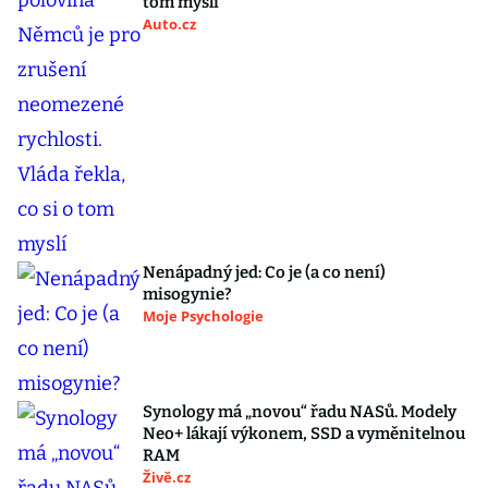
tom myslí
Auto.cz
Nenápadný jed: Co je (a co není)
misogynie?
Moje Psychologie
Synology má „novou“ řadu NASů. Modely
Neo+ lákají výkonem, SSD a vyměnitelnou
RAM
Živě.cz