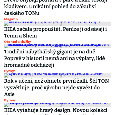
kladivem. Unikátní pohled do zákulisí
českého TONu
Magazín
IKEA začala propouštět. Peníze jí odsávají i
Temu a Shein
Obchod a služby
Tradiční nábytkářský gigant je na dně.
Poprvé v historii nemá ani na výplaty, lidé
hromadně odcházejí
Byznys
Rok v učení, než ohnete první židli. Šéf TON
vysvětluje, proč výrobu nejde vyvézt do
Asie
Byznys
IKEA vytahuje hravý design. Novou kolekcí