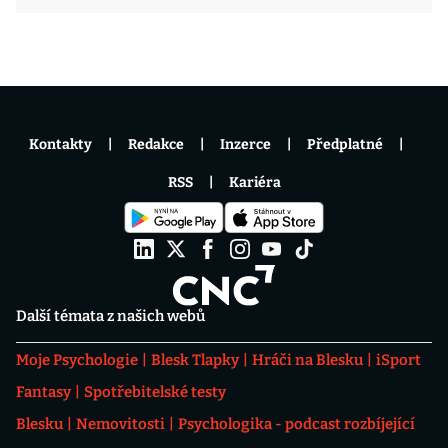
Kontakty
Redakce
Inzerce
Předplatné
RSS
Kariéra
Další témata z našich webů
Moje Psychologie
Blesk Tlapky
Hráči na Blesku
iSport
Fantasy
Spotřebitelské testy
Blesku
Nemovitosti
Psychologika - podcast rozbíjející