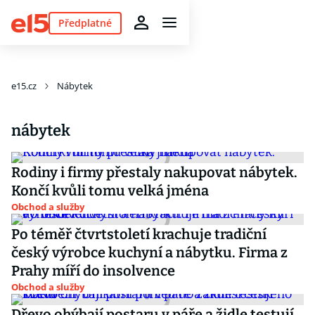
Předplatné
e15.cz
Nábytek
nábytek
Rodiny i firmy přestaly nakupovat nábytek.
Končí kvůli tomu velká jména
Obchod a služby
Po téměř čtvrtstoletí krachuje tradiční
český výrobce kuchyní a nábytku. Firma z
Prahy míří do insolvence
Obchod a služby
Dřevo ohýbají postaru v páře a židle testují