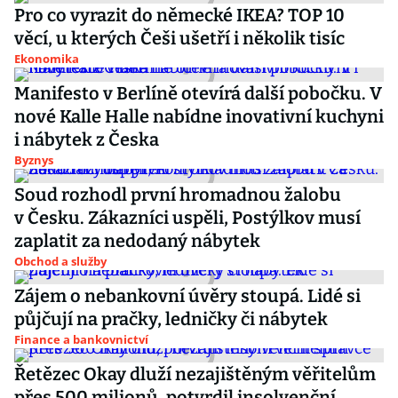
Pro co vyrazit do německé IKEA? TOP 10
věcí, u kterých Češi ušetří i několik tisíc
Ekonomika
Manifesto v Berlíně otevírá další pobočku. V
nové Kalle Halle nabídne inovativní kuchyni
i nábytek z Česka
Byznys
Soud rozhodl první hromadnou žalobu
v Česku. Zákazníci uspěli, Postýlkov musí
zaplatit za nedodaný nábytek
Obchod a služby
Zájem o nebankovní úvěry stoupá. Lidé si
půjčují na pračky, ledničky či nábytek
Finance a bankovnictví
Řetězec Okay dluží nezajištěným věřitelům
přes 500 milionů, potvrdil insolvenční