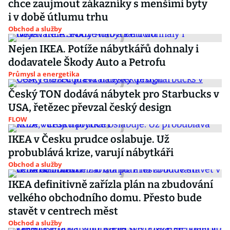
chce zaujmout zákazníky s menšími byty
i v době útlumu trhu
Obchod a služby
Nejen IKEA. Potíže nábytkářů dohnaly i
dodavatele Škody Auto a Petrofu
Průmysl a energetika
Český TON dodává nábytek pro Starbucks v
USA, řetězec převzal český design
FLOW
IKEA v Česku prudce oslabuje. Už
probublává krize, varují nábytkáři
Obchod a služby
IKEA definitivně zařízla plán na zbudování
velkého obchodního domu. Přesto bude
stavět v centrech měst
Obchod a služby