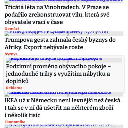
Třicátá léta na Vinohradech. V Praze se
podařilo zrekonstruovat vilu, která své
obyvatele vrací v čase
Domácí
Trumpova gesta zahnala český byznys do
Afriky. Export nebývale roste
Byznys
Podzimní proměna obývacího pokoje –
jednoduché triky s využitím nábytku a
doplňků
Reklama
IKEA už v Německu není levnější než česká.
I tak se v ní dá ušetřit na některém zboží
i několik tisíc
Ekonomika