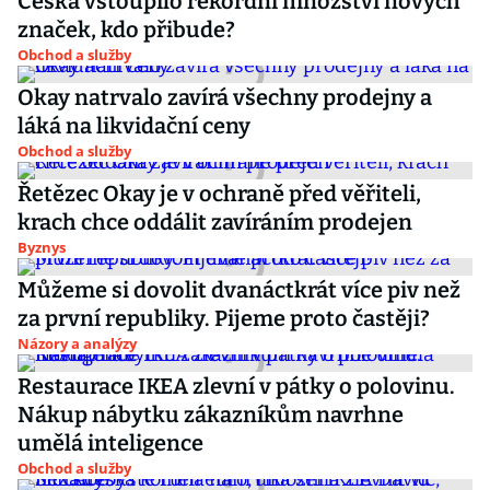
Česka vstoupilo rekordní množství nových
značek, kdo přibude?
Obchod a služby
Okay natrvalo zavírá všechny prodejny a
láká na likvidační ceny
Obchod a služby
Řetězec Okay je v ochraně před věřiteli,
krach chce oddálit zavíráním prodejen
Byznys
Můžeme si dovolit dvanáctkrát více piv než
za první republiky. Pijeme proto častěji?
Názory a analýzy
Restaurace IKEA zlevní v pátky o polovinu.
Nákup nábytku zákazníkům navrhne
umělá inteligence
Obchod a služby