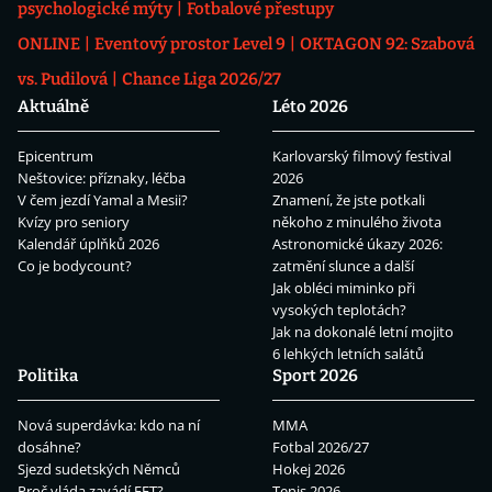
psychologické mýty
Fotbalové přestupy
ONLINE
Eventový prostor Level 9
OKTAGON 92: Szabová
vs. Pudilová
Chance Liga 2026/27
Aktuálně
Léto 2026
Epicentrum
Karlovarský filmový festival
Neštovice: příznaky, léčba
2026
V čem jezdí Yamal a Mesii?
Znamení, že jste potkali
Kvízy pro seniory
někoho z minulého života
Kalendář úplňků 2026
Astronomické úkazy 2026:
Co je bodycount?
zatmění slunce a další
Jak obléci miminko při
vysokých teplotách?
Jak na dokonalé letní mojito
6 lehkých letních salátů
Politika
Sport 2026
Nová superdávka: kdo na ní
MMA
dosáhne?
Fotbal 2026/27
Sjezd sudetských Němců
Hokej 2026
Proč vláda zavádí EET?
Tenis 2026