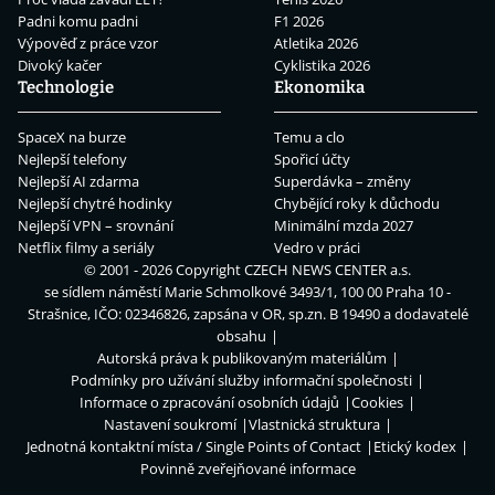
Padni komu padni
F1 2026
Výpověď z práce vzor
Atletika 2026
Divoký kačer
Cyklistika 2026
Technologie
Ekonomika
SpaceX na burze
Temu a clo
Nejlepší telefony
Spořicí účty
Nejlepší AI zdarma
Superdávka – změny
Nejlepší chytré hodinky
Chybějící roky k důchodu
Nejlepší VPN – srovnání
Minimální mzda 2027
Netflix filmy a seriály
Vedro v práci
© 2001 - 2026 Copyright
CZECH NEWS CENTER a.s.
se sídlem náměstí Marie Schmolkové 3493/1, 100 00 Praha 10 -
Strašnice, IČO: 02346826, zapsána v OR, sp.zn. B 19490 a dodavatelé
obsahu
Autorská práva k publikovaným materiálům
Podmínky pro užívání služby informační společnosti
Informace o zpracování osobních údajů
Cookies
Nastavení soukromí
Vlastnická struktura
Jednotná kontaktní místa / Single Points of Contact
Etický kodex
Povinně zveřejňované informace