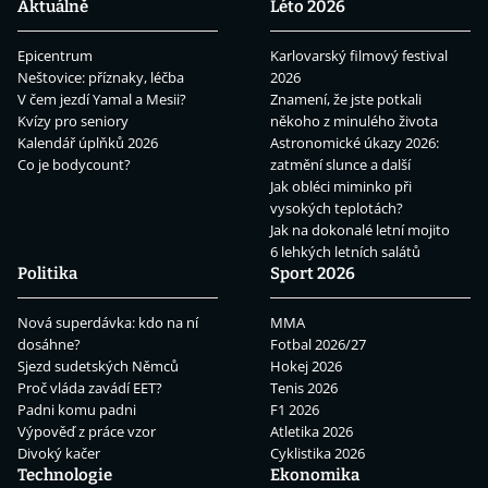
Aktuálně
Léto 2026
Epicentrum
Karlovarský filmový festival
Neštovice: příznaky, léčba
2026
V čem jezdí Yamal a Mesii?
Znamení, že jste potkali
Kvízy pro seniory
někoho z minulého života
Kalendář úplňků 2026
Astronomické úkazy 2026:
Co je bodycount?
zatmění slunce a další
Jak obléci miminko při
vysokých teplotách?
Jak na dokonalé letní mojito
6 lehkých letních salátů
Politika
Sport 2026
Nová superdávka: kdo na ní
MMA
dosáhne?
Fotbal 2026/27
Sjezd sudetských Němců
Hokej 2026
Proč vláda zavádí EET?
Tenis 2026
Padni komu padni
F1 2026
Výpověď z práce vzor
Atletika 2026
Divoký kačer
Cyklistika 2026
Technologie
Ekonomika