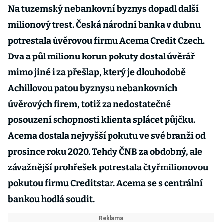
Na tuzemský nebankovní byznys dopadl další
milionový trest. Česká národní banka v dubnu
potrestala úvěrovou firmu Acema Credit Czech.
Dva a půl milionu korun pokuty dostal úvěrář
mimo jiné i za přešlap, který je dlouhodobě
Achillovou patou byznysu nebankovních
úvěrových firem, totiž za nedostatečné
posouzení schopnosti klienta splácet půjčku.
Acema dostala nejvyšší pokutu ve své branži od
prosince roku 2020. Tehdy ČNB za obdobný, ale
závažnější prohřešek potrestala čtyřmilionovou
pokutou firmu Creditstar. Acema se s centrální
bankou hodlá soudit.