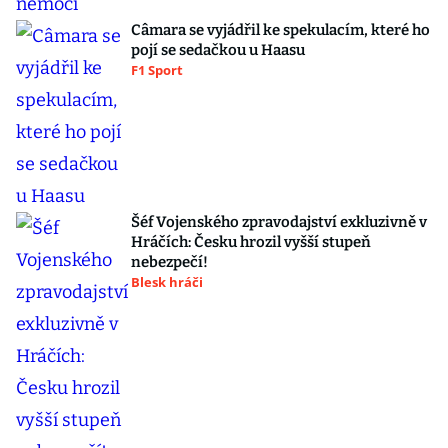
Câmara se vyjádřil ke spekulacím, které ho
pojí se sedačkou u Haasu
F1 Sport
Šéf Vojenského zpravodajství exkluzivně v
Hráčích: Česku hrozil vyšší stupeň
nebezpečí!
Blesk hráči