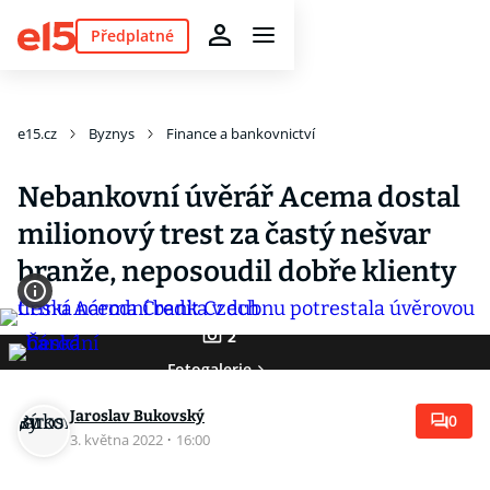
Předplatné
e15.cz
Byznys
Finance a bankovnictví
Nebankovní úvěrář Acema dostal
milionový trest za častý nešvar
branže, neposoudil dobře klienty
2
Fotogalerie
Jaroslav Bukovský
0
3. května 2022
·
16:00