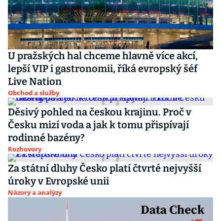
U pražských hal chceme hlavně více akcí,
lepší VIP i gastronomii, říká evropský šéf
Live Nation
Obchod a služby
Děsivý pohled na českou krajinu. Proč v
Česku mizí voda a jak k tomu přispívají
rodinné bazény?
Rozhovory
Za státní dluhy Česko platí čtvrté nejvyšší
úroky v Evropské unii
Názory a analýzy