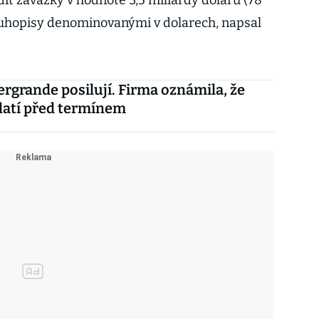
it závazky v hodnotě 3,5 miliardy dolarů (78
luhopisy denominovanými v dolarech, napsal
ergrande posilují. Firma oznámila, že
latí před termínem