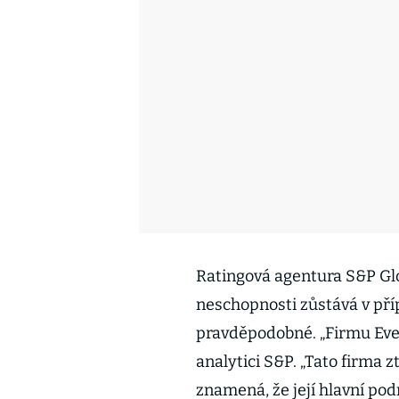
Ratingová agentura S&P Glo
neschopnosti zůstává v pří
pravděpodobné. „Firmu Ever
analytici S&P. „Tato firma 
znamená, že její hlavní pod