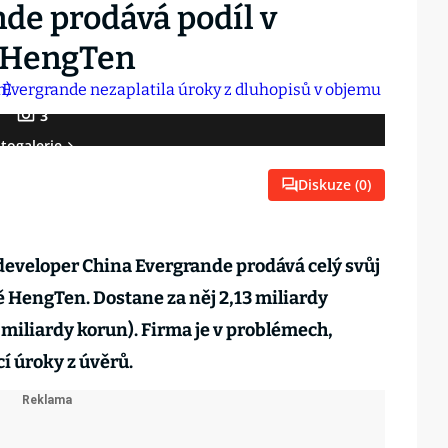
nde prodává podíl v
“ HengTen
3
togalerie
Diskuze (
0
)
eveloper China Evergrande prodává celý svůj
ě HengTen. Dostane za něj 2,13 miliardy
miliardy korun). Firma je v problémech,
cí úroky z úvěrů.