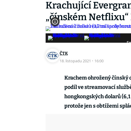
Krachující Evergra
„čínském Netflixu
Fo
ČTK
18. listopadu 2021
·
16:00
Krachem ohrožený čínský d
podíl ve streamovací služb
hongkongských dolarů (6,1 
protože jen s obtížemi splá