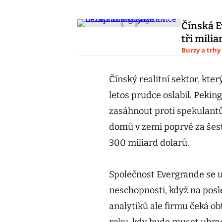
Čínská E
tři mili
Burzy a trhy
Čínský realitní sektor, kt
letos prudce oslabil. Peking
zasáhnout proti spekulan
domů v zemi poprvé za šest 
300 miliard dolarů.
Společnost Evergrande se u
neschopnosti, když na posle
analytiků ale firmu čeká ob