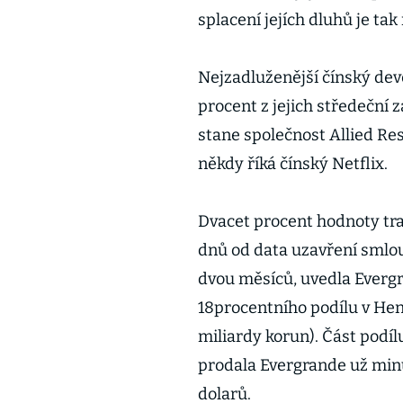
splacení jejích dluhů je ta
Nejzadluženější čínský dev
procent z jejich středeční
stane společnost Allied R
někdy říká čínský Netflix.
Dvacet procent hodnoty tra
dnů od data uzavření smlou
dvou měsíců, uvedla Evergr
18procentního podílu v Hen
miliardy korun). Část podílu
prodala Evergrande už minu
dolarů.