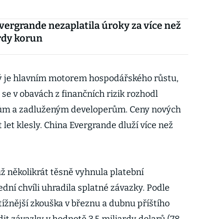
vergrande nezaplatila úroky za více než
ardy korun
erý je hlavním motorem hospodářského růstu,
 se v obavách z finančních rizik rozhodl
tům a zadluženým developerům. Ceny nových
let klesly. China Evergrande dluží více než
ž několikrát těsně vyhnula platební
dní chvíli uhradila splatné závazky. Podle
tížnější zkouška v březnu a dubnu příštího