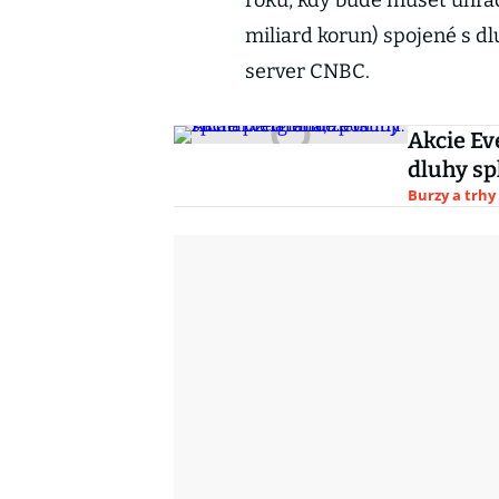
roku, kdy bude muset uhrad
miliard korun) spojené s d
server CNBC.
Akcie Ev
dluhy sp
Burzy a trhy