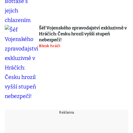
Šéf Vojenského zpravodajství exkluzivně v
Hráčích: Česku hrozil vyšší stupeň
nebezpečí!
Blesk hráči