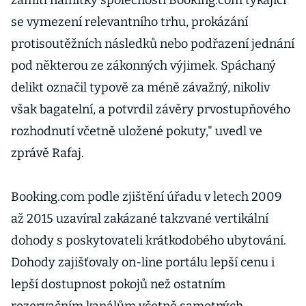
zamítl námitky společnosti Booking.com týkající
se vymezení relevantního trhu, prokázání
protisoutěžních následků nebo podřazení jednání
pod některou ze zákonných výjimek. Spáchaný
delikt označil typově za méně závažný, nikoliv
však bagatelní, a potvrdil závěry prvostupňového
rozhodnutí včetně uložené pokuty," uvedl ve
zprávě Rafaj.
Booking.com podle zjištění úřadu v letech 2009
až 2015 uzavíral zakázané takzvané vertikální
dohody s poskytovateli krátkodobého ubytování.
Dohody zajišťovaly on-line portálu lepší cenu i
lepší dostupnost pokojů než ostatním