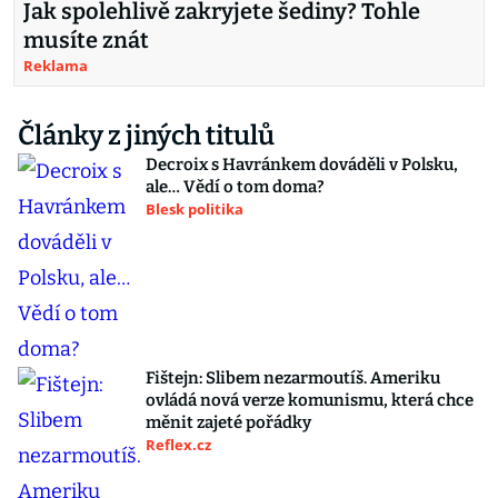
Jak spolehlivě zakryjete šediny? Tohle
musíte znát
Reklama
Články z jiných titulů
Decroix s Havránkem dováděli v Polsku,
ale… Vědí o tom doma?
Blesk politika
Fištejn: Slibem nezarmoutíš. Ameriku
ovládá nová verze komunismu, která chce
měnit zajeté pořádky
Reflex.cz