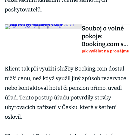
rezervačním kanálům včetně samotných
poskytovatelů.
Souboj o volné
pokoje:
Booking.com se
stále agresivněji
Jak vydělat na pronájmu
dere na pozici
Airbnb
Klient tak při využití služby Booking.com dostal
nižší cenu, než když využil jiný způsob rezervace
nebo kontaktoval hotel či penzion přímo, uvedl
úřad. Tento postup úřadu potvrdily stovky
ubytovacích zařízení v Česku, které v šetření
oslovil.