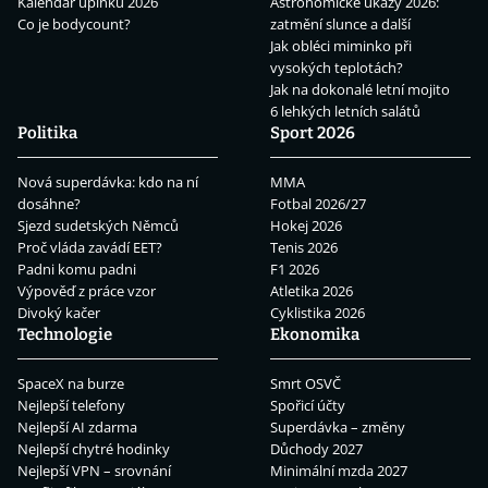
Kalendář úplňků 2026
Astronomické úkazy 2026:
Co je bodycount?
zatmění slunce a další
Jak obléci miminko při
vysokých teplotách?
Jak na dokonalé letní mojito
6 lehkých letních salátů
Politika
Sport 2026
Nová superdávka: kdo na ní
MMA
dosáhne?
Fotbal 2026/27
Sjezd sudetských Němců
Hokej 2026
Proč vláda zavádí EET?
Tenis 2026
Padni komu padni
F1 2026
Výpověď z práce vzor
Atletika 2026
Divoký kačer
Cyklistika 2026
Technologie
Ekonomika
SpaceX na burze
Smrt OSVČ
Nejlepší telefony
Spořicí účty
Nejlepší AI zdarma
Superdávka – změny
Nejlepší chytré hodinky
Důchody 2027
Nejlepší VPN – srovnání
Minimální mzda 2027