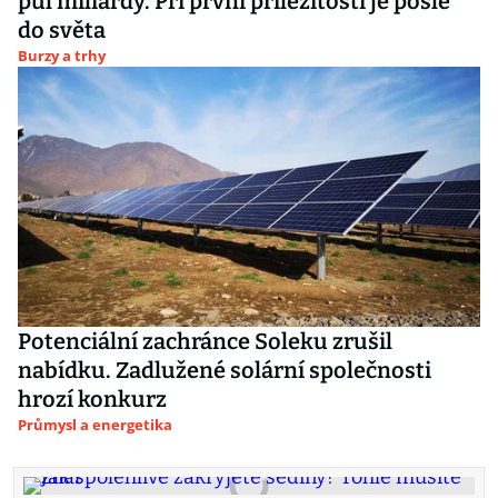
půl miliardy. Při první příležitosti je pošle
do světa
Burzy a trhy
Potenciální zachránce Soleku zrušil
nabídku. Zadlužené solární společnosti
hrozí konkurz
Průmysl a energetika