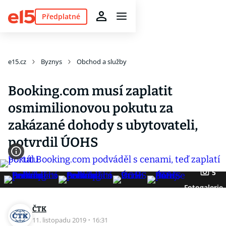
Předplatné
e15.cz
Byznys
Obchod a služby
Booking.com musí zaplatit
osmimilionovou pokutu za
zakázané dohody s ubytovateli,
potvrdil ÚOHS
5
Fotogalerie
ČTK
11. listopadu 2019
·
16:31