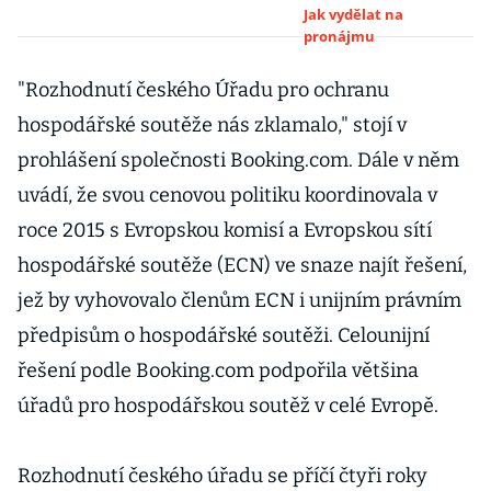
klasickému
Jak vydělat na
pronájmu
hotelu. Města
už ale požadují
"Rozhodnutí českého Úřadu pro ochranu
regulaci
hospodářské soutěže nás zklamalo," stojí v
prohlášení společnosti Booking.com. Dále v něm
uvádí, že svou cenovou politiku koordinovala v
roce 2015 s Evropskou komisí a Evropskou sítí
hospodářské soutěže (ECN) ve snaze najít řešení,
jež by vyhovovalo členům ECN i unijním právním
předpisům o hospodářské soutěži. Celounijní
řešení podle Booking.com podpořila většina
úřadů pro hospodářskou soutěž v celé Evropě.
Rozhodnutí českého úřadu se příčí čtyři roky