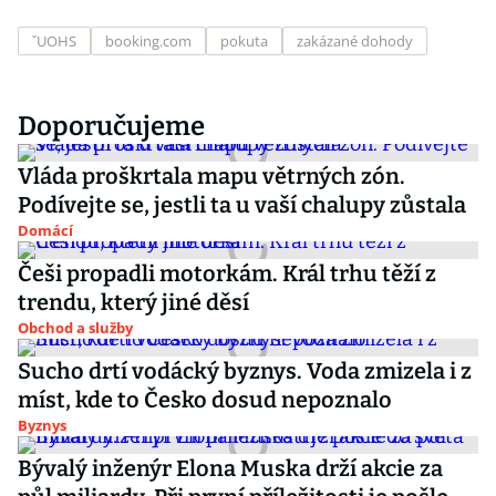
ˇUOHS
booking.com
pokuta
zakázané dohody
Doporučujeme
Vláda proškrtala mapu větrných zón.
Podívejte se, jestli ta u vaší chalupy zůstala
Domácí
Češi propadli motorkám. Král trhu těží z
trendu, který jiné děsí
Obchod a služby
Sucho drtí vodácký byznys. Voda zmizela i z
míst, kde to Česko dosud nepoznalo
Byznys
Bývalý inženýr Elona Muska drží akcie za