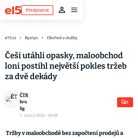
Předplatné
e15.cz
Byznys
Obchod a služby
Češi utáhli opasky, maloobchod
loni postihl největší pokles tržeb
za dvě dekády
ČTK
bru
1
lig
7. února 2024
·
09:48
Tržby v maloobchodě bez započtení prodejů a