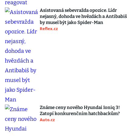
Asistovaná sebevražda opozice. Lídr
nejasný, dohoda ve hvězdách a Antibabiš
by musel být jako Spider-Man
Reflex.cz
Známe ceny nového Hyundai Ioniq 3!
Zatopí konkurenčním hatchbackům?
Auto.cz