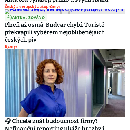
Český a evropský autoprůmysl
AKTUALIZOVÁNO
Plzeň až osmá, Budvar chybí. Turisté
překvapili výběrem nejoblíbenějších
českých piv
Byznys
🎧 Chcete znát budoucnost firmy?
Nefinanční reporting ukáže hrozby i