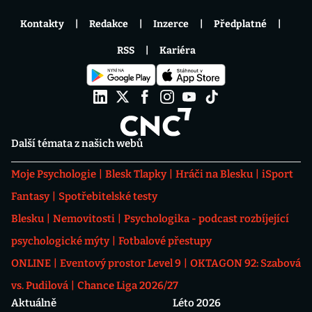
Kontakty
Redakce
Inzerce
Předplatné
RSS
Kariéra
Další témata z našich webů
Moje Psychologie
Blesk Tlapky
Hráči na Blesku
iSport
Fantasy
Spotřebitelské testy
Blesku
Nemovitosti
Psychologika - podcast rozbíjející
psychologické mýty
Fotbalové přestupy
ONLINE
Eventový prostor Level 9
OKTAGON 92: Szabová
vs. Pudilová
Chance Liga 2026/27
Aktuálně
Léto 2026