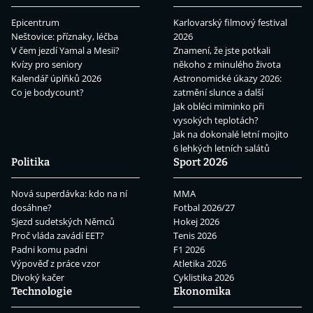
Epicentrum
Karlovarský filmový festival
Neštovice: příznaky, léčba
2026
V čem jezdí Yamal a Mesii?
Znamení, že jste potkali
Kvízy pro seniory
někoho z minulého života
Kalendář úplňků 2026
Astronomické úkazy 2026:
Co je bodycount?
zatmění slunce a další
Jak obléci miminko při
vysokých teplotách?
Jak na dokonalé letní mojito
6 lehkých letních salátů
Politika
Sport 2026
Nová superdávka: kdo na ní
MMA
dosáhne?
Fotbal 2026/27
Sjezd sudetských Němců
Hokej 2026
Proč vláda zavádí EET?
Tenis 2026
Padni komu padni
F1 2026
Výpověď z práce vzor
Atletika 2026
Divoký kačer
Cyklistika 2026
Technologie
Ekonomika