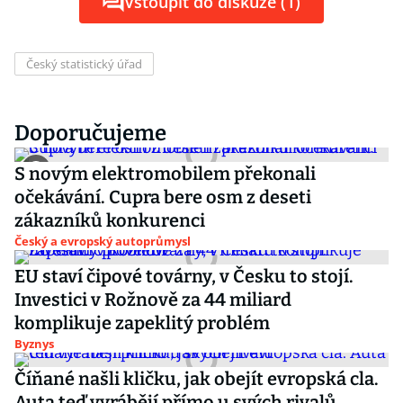
Vstoupit do diskuze (1)
Český statistický úřad
Doporučujeme
S novým elektromobilem překonali
očekávání. Cupra bere osm z deseti
zákazníků konkurenci
Český a evropský autoprůmysl
EU staví čipové továrny, v Česku to stojí.
Investici v Rožnově za 44 miliard
komplikuje zapeklitý problém
Byznys
Číňané našli kličku, jak obejít evropská cla.
Auta teď vyrábějí přímo u svých rivalů