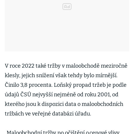
V roce 2022 také tržby v maloobchodě meziročně
klesly, jejich snížení však tehdy bylo mírnější.
Činilo 3,8 procenta. Loňský propad tržeb je podle
údajů ČSÚ nejvyšší nejméně od roku 2001, od
kterého jsou k dispozici data o maloobchodních
tržbách ve veřejné databázi úřadu.
„Maloobchodní tržby po očištění o cenové vlivy