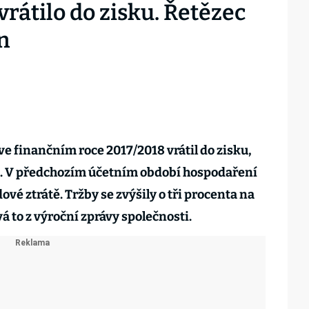
vrátilo do zisku. Řetězec
en
ve finančním roce 2017/2018 vrátil do zisku,
un. V předchozím účetním období hospodaření
ové ztrátě. Tržby se zvýšily o tři procenta na
á to z výroční zprávy společnosti.