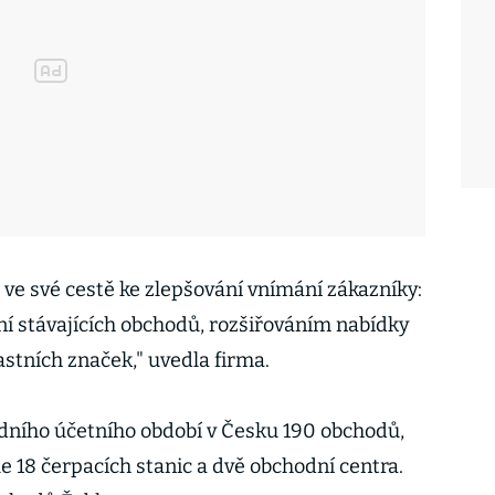
 ve své cestě ke zlepšování vnímání zákazníky:
í stávajících obchodů, rozšiřováním nabídky
astních značek," uvedla firma.
dního účetního období v Česku 190 obchodů,
 18 čerpacích stanic a dvě obchodní centra.