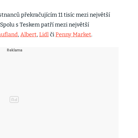
nanců překračujícím 11 tisíc mezi největší
polu s Teskem patří mezi největší
aufland
,
Albert
,
Lidl
či
Penny Market
.