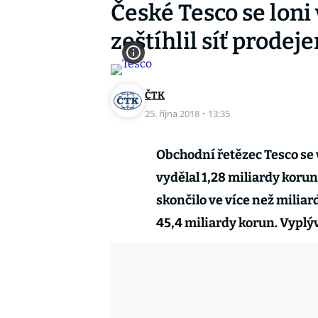
České Tesco se loni 
zeštíhlil síť prodej
ČTK
25. října 2018
·
13:35
Obchodní řetězec Tesco se 
vydělal 1,28 miliardy kor
skončilo ve více než miliard
45,4 miliardy korun. Vyplýv