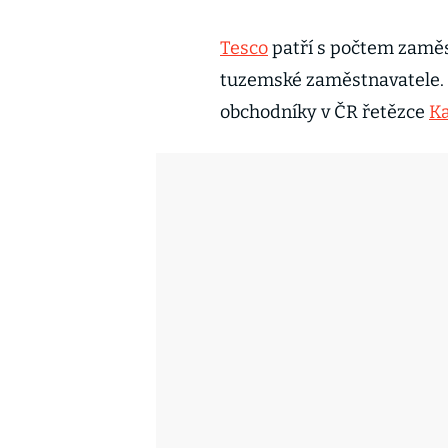
Tesco
patří s počtem zaměst
tuzemské zaměstnavatele. S
obchodníky v ČR řetězce
K