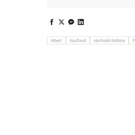
Albert
Kaufland
obchodní řetězce
P