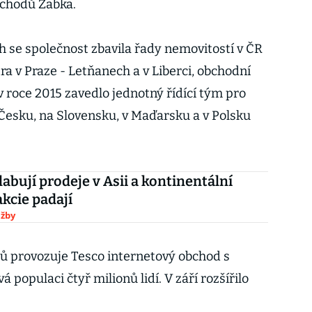
bchodů Žabka.
h se společnost zbavila řady nemovitostí v ČR
ra v Praze - Letňanech a v Liberci, obchodní
v roce 2015 zavedlo jednotný řídící tým pro
 Česku, na Slovensku, v Maďarsku a v Polsku
labují prodeje v Asii a kontinentální
akcie padají
užby
zců provozuje Tesco internetový obchod s
 populaci čtyř milionů lidí. V září rozšířilo