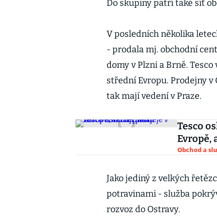
Do skupiny patří také síť o
V posledních několika letec
- prodala mj. obchodní cent
domy v Plzni a Brně. Tesco 
střední Evropu. Prodejny v
tak mají vedení v Praze.
Tesco os
Evropě, 
Obchod a sl
Jako jediný z velkých řetě
potravinami - služba pokrývá
rozvoz do Ostravy.