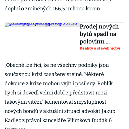
doplní o zmíněných 166,5 milionu korun.
Prodej nových
bytů spadl na
polovinu.
Developeři v
Reality a stavebnictví
březnu přišli o
víc než miliardu
„Obecně lze říci, že ne všechny podniky jsou
současnou krizí zasaženy stejně. Některé
dokonce z krize mohou vyjít i posíleny. Rohlík
bych si dovedl velmi dobře představit mezi
takovými vítězi,“ komentoval smysluplnost
nových bondů v aktuální situaci advokát Jakub
Kadlec z právní kanceláře Vilímková Dudák &