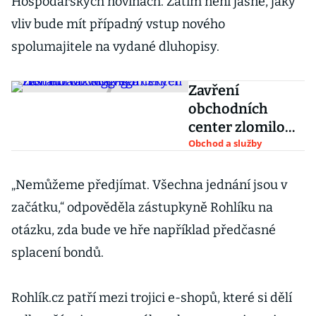
Hospodářských novinách. Zatím není jasné, jaký
vliv bude mít případný vstup nového
spolumajitele na vydané dluhopisy.
Zavření
obchodních
center zlomilo
vaz síti
Obchod a služby
veganských
restaurací Vegg-
„Nemůžeme předjímat. Všechna jednání jsou v
go
začátku,“ odpověděla zástupkyně Rohlíku na
otázku, zda bude ve hře například předčasné
splacení bondů.
Rohlík.cz patří mezi trojici e-shopů, které si dělí