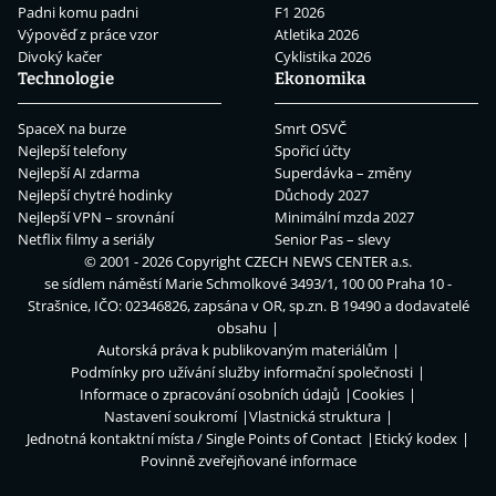
Padni komu padni
F1 2026
Výpověď z práce vzor
Atletika 2026
Divoký kačer
Cyklistika 2026
Technologie
Ekonomika
SpaceX na burze
Smrt OSVČ
Nejlepší telefony
Spořicí účty
Nejlepší AI zdarma
Superdávka – změny
Nejlepší chytré hodinky
Důchody 2027
Nejlepší VPN – srovnání
Minimální mzda 2027
Netflix filmy a seriály
Senior Pas – slevy
© 2001 - 2026 Copyright
CZECH NEWS CENTER a.s.
se sídlem náměstí Marie Schmolkové 3493/1, 100 00 Praha 10 -
Strašnice, IČO: 02346826, zapsána v OR, sp.zn. B 19490 a dodavatelé
obsahu
Autorská práva k publikovaným materiálům
Podmínky pro užívání služby informační společnosti
Informace o zpracování osobních údajů
Cookies
Nastavení soukromí
Vlastnická struktura
Jednotná kontaktní místa / Single Points of Contact
Etický kodex
Povinně zveřejňované informace