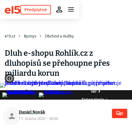
Předplatné
e15.cz
Byznys
Obchod a služby
Dluh e-shopu Rohlík.cz z
dluhopisů se přehoupne přes
miliardu korun
3
Fotogalerie
Daniel Novák
0
17. dubna 2020
·
08:00