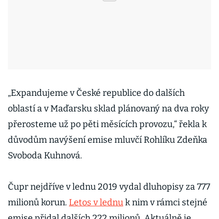
„Expandujeme v České republice do dalších
oblastí a v Maďarsku sklad plánovaný na dva roky
přerosteme už po pěti měsících provozu,“ řekla k
důvodům navýšení emise mluvčí Rohlíku Zdeňka
Svoboda Kuhnová.
Čupr nejdříve v lednu 2019 vydal dluhopisy za 777
milionů korun.
Letos v lednu
k nim v rámci stejné
emise přidal dalších 222 milionů. Aktuálně je