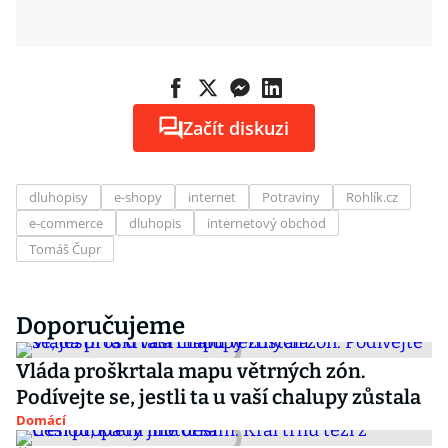
Začít diskuzi
dluhopisy
e-shopy
internet
Potraviny
Rohlík.cz
e-commerce
dluhopis
internetový obchod
Tomáš Čupr
Doporučujeme
Vláda proškrtala mapu větrných zón.
Podívejte se, jestli ta u vaší chalupy zůstala
Domácí