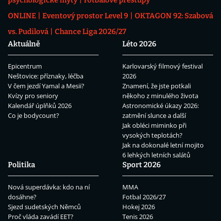
psychologické mýty
Fotbalové přestupy
ONLINE
Eventový prostor Level 9
OKTAGON 92: Szabová
vs. Pudilová
Chance Liga 2026/27
Aktuálně
Léto 2026
Epicentrum
Karlovarský filmový festival
Neštovice: příznaky, léčba
2026
V čem jezdí Yamal a Mesii?
Znamení, že jste potkali
Kvízy pro seniory
někoho z minulého života
Kalendář úplňků 2026
Astronomické úkazy 2026:
Co je bodycount?
zatmění slunce a další
Jak obléci miminko při
vysokých teplotách?
Jak na dokonalé letní mojito
6 lehkých letních salátů
Politika
Sport 2026
Nová superdávka: kdo na ní
MMA
dosáhne?
Fotbal 2026/27
Sjezd sudetských Němců
Hokej 2026
Proč vláda zavádí EET?
Tenis 2026