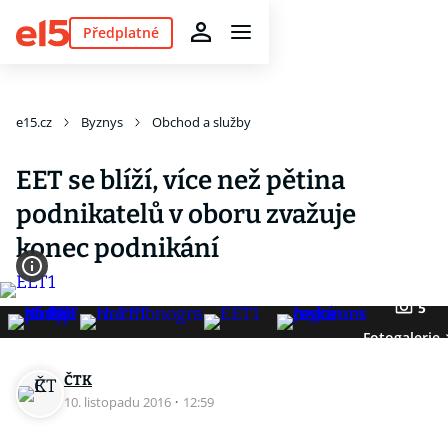
Předplatné
e15.cz
Byznys
Obchod a služby
EET se blíží, více než pětina
podnikatelů v oboru zvažuje
konec podnikání
5
Fotogalerie
ČTK
10. listopadu 2016
·
12:59