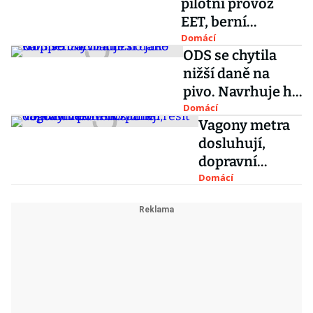
pilotní provoz
EET, berní
úředníky nezájem
Domácí
ODS se chytila
překvapil
nižší daně na
pivo. Navrhuje ho
jako kompenzaci
Domácí
Vagony metra
za EET
dosluhují,
dopravní
podnik začne
Domácí
obnovu
vozového
parku řešit do
dvou let