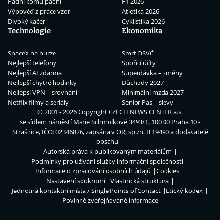
Padni komu padni
F1 2026
Výpověď z práce vzor
Atletika 2026
Divoký kačer
Cyklistika 2026
Technologie
Ekonomika
SpaceX na burze
Smrt OSVČ
Nejlepší telefony
Spořicí účty
Nejlepší AI zdarma
Superdávka – změny
Nejlepší chytré hodinky
Důchody 2027
Nejlepší VPN – srovnání
Minimální mzda 2027
Netflix filmy a seriály
Senior Pas – slevy
© 2001 - 2026 Copyright
CZECH NEWS CENTER a.s.
se sídlem náměstí Marie Schmolkové 3493/1, 100 00 Praha 10 -
Strašnice, IČO: 02346826, zapsána v OR, sp.zn. B 19490 a dodavatelé
obsahu
Autorská práva k publikovaným materiálům
Podmínky pro užívání služby informační společnosti
Informace o zpracování osobních údajů
Cookies
Nastavení soukromí
Vlastnická struktura
Jednotná kontaktní místa / Single Points of Contact
Etický kodex
Povinně zveřejňované informace