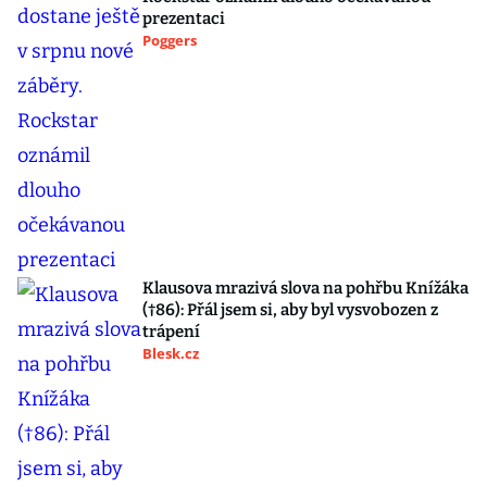
prezentaci
Poggers
Klausova mrazivá slova na pohřbu Knížáka
(†86): Přál jsem si, aby byl vysvobozen z
trápení
Blesk.cz