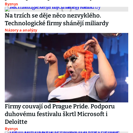
Byznys
Na trzích se děje něco nezvyklého.
Technologické firmy shánějí miliardy
Názory a analýzy
Firmy couvají od Prague Pride. Podporu
duhovému festivalu škrtl Microsoft i
Deloitte
Byznys