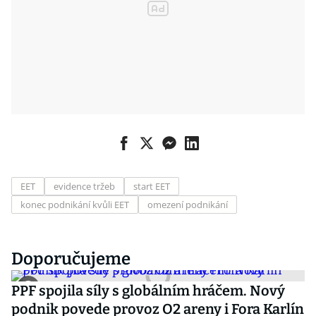
EET
evidence tržeb
start EET
konec podnikání kvůli EET
omezení podnikání
Doporučujeme
PPF spojila síly s globálním hráčem. Nový
podnik povede provoz O2 areny i Fora Karlín