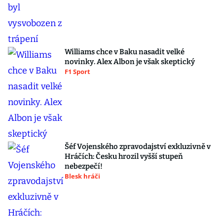
Williams chce v Baku nasadit velké
novinky. Alex Albon je však skeptický
F1 Sport
Šéf Vojenského zpravodajství exkluzivně v
Hráčích: Česku hrozil vyšší stupeň
nebezpečí!
Blesk hráči