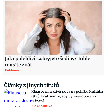
Jak spolehlivě zakryjete šediny? Tohle
musíte znát
Reklama
Články z jiných titulů
Klausova mrazivá slova na pohřbu Knížáka
(†86): Přál jsem si, aby byl vysvobozen z
trápení
Blesk politika