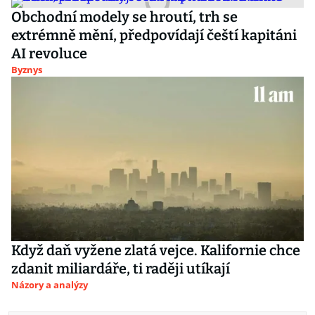
Obchodní modely se hroutí, trh se
extrémně mění, předpovídají čeští kapitáni
AI revoluce
Byznys
Když daň vyžene zlatá vejce. Kalifornie chce
zdanit miliardáře, ti raději utíkají
Názory a analýzy