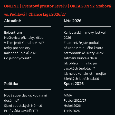
ONLINE
Eventový prostor Level 9
OKTAGON 92: Szabová
vs. Pudilová
Chance Liga 2026/27
Aktuálně
Léto 2026
Epicentrum
Karlovarský filmový festival
Neštovice: příznaky, léčba
2026
V čem jezdí Yamal a Mesii?
Znamení, že jste potkali
Kvízy pro seniory
někoho z minulého života
Kalendář úplňků 2026
Astronomické úkazy 2026:
Co je bodycount?
zatmění slunce a další
Jak obléci miminko při
vysokých teplotách?
Jak na dokonalé letní mojito
6 lehkých letních salátů
Politika
Sport 2026
Nová superdávka: kdo na ní
MMA
dosáhne?
Fotbal 2026/27
Sjezd sudetských Němců
Hokej 2026
Proč vláda zavádí EET?
Tenis 2026