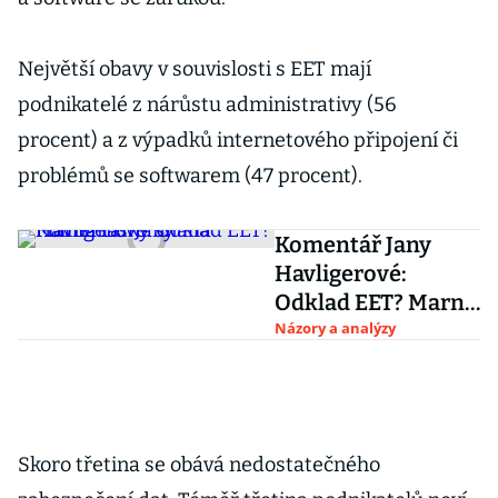
Největší obavy v souvislosti s EET mají
podnikatelé z nárůstu administrativy (56
procent) a z výpadků internetového připojení či
problémů se softwarem (47 procent).
Komentář Jany
Havligerové:
Odklad EET? Marná
lásky snaha
Názory a analýzy
Skoro třetina se obává nedostatečného