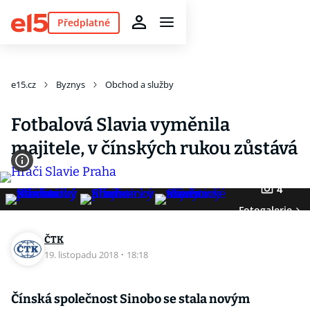
Předplatné
e15.cz
Byznys
Obchod a služby
Fotbalová Slavia vyměnila
majitele, v čínských rukou zůstává
4
Fotogalerie
ČTK
19. listopadu 2018
·
18:18
Čínská společnost Sinobo se stala novým