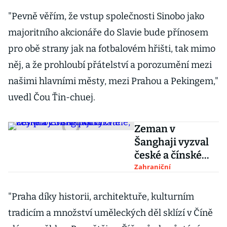
"Pevně věřím, že vstup společnosti Sinobo jako
majoritního akcionáře do Slavie bude přínosem
pro obě strany jak na fotbalovém hřišti, tak mimo
něj, a že prohloubí přátelství a porozumění mezi
našimi hlavními městy, mezi Prahou a Pekingem,"
uvedl Čou Ťin-chuej.
Zeman v
Šanghaji vyzval
české a čínské
podnikatele, aby
Zahraniční
projevili odvahu
"Praha díky historii, architektuře, kulturním
tradicím a množství uměleckých děl sklízí v Číně