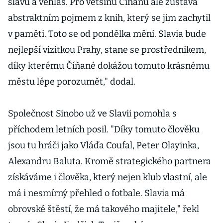
slávu a věhlas. Pro většinu Číňanů ale zůstává
abstraktním pojmem z knih, který se jim zachytil
v paměti. Toto se od pondělka mění. Slavia bude
nejlepší vizitkou Prahy, stane se prostředníkem,
díky kterému Číňané dokážou tomuto krásnému
městu lépe porozumět," dodal.
Společnost Sinobo už ve Slavii pomohla s
příchodem letních posil. "Díky tomuto člověku
jsou tu hráči jako Vláďa Coufal, Peter Olayinka,
Alexandru Baluta. Kromě strategického partnera
získáváme i člověka, který nejen klub vlastní, ale
má i nesmírný přehled o fotbale. Slavia má
obrovské štěstí, že má takového majitele," řekl