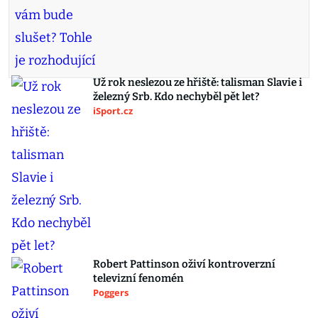
Už rok neslezou ze hřiště: talisman Slavie i
železný Srb. Kdo nechyběl pět let?
iSport.cz
Robert Pattinson oživí kontroverzní
televizní fenomén
Poggers