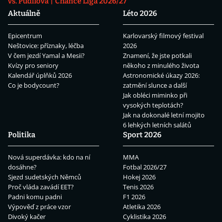
vs. Pudilová
Chance Liga 2026/27
Aktuálně
Léto 2026
Epicentrum
Karlovarský filmový festival
Neštovice: příznaky, léčba
2026
V čem jezdí Yamal a Mesii?
Znamení, že jste potkali
Kvízy pro seniory
někoho z minulého života
Kalendář úplňků 2026
Astronomické úkazy 2026:
Co je bodycount?
zatmění slunce a další
Jak obléci miminko při
vysokých teplotách?
Jak na dokonalé letní mojito
6 lehkých letních salátů
Politika
Sport 2026
Nová superdávka: kdo na ní
MMA
dosáhne?
Fotbal 2026/27
Sjezd sudetských Němců
Hokej 2026
Proč vláda zavádí EET?
Tenis 2026
Padni komu padni
F1 2026
Výpověď z práce vzor
Atletika 2026
Divoký kačer
Cyklistika 2026