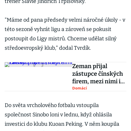
trenér Slavie Jindřich Trpišovský.
"Máme od pana předsedy velmi náročné úkoly - v
této sezoně vyhrát ligu a zároveň se pokusit
postoupit do Ligy mistrů. Chceme udělat silný
středoevropský klub," dodal Tvrdík.
Zeman přijal
zástupce čínských
firem, mezi nimi i
šéfa CITIC
Domácí
Do světa vrcholového fotbalu vstoupila
společnost Sinobo loni v lednu, když ohlásila
investici do klubu Kuoan Peking. V něm koupila