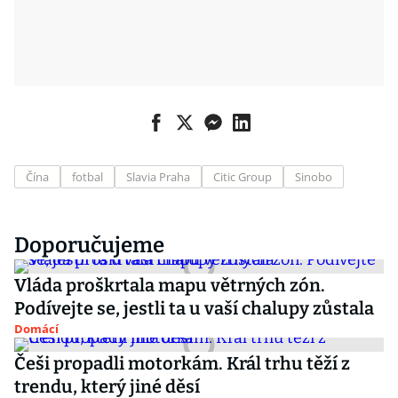
Čína
fotbal
Slavia Praha
Citic Group
Sinobo
Doporučujeme
Vláda proškrtala mapu větrných zón.
Podívejte se, jestli ta u vaší chalupy zůstala
Domácí
Češi propadli motorkám. Král trhu těží z
trendu, který jiné děsí