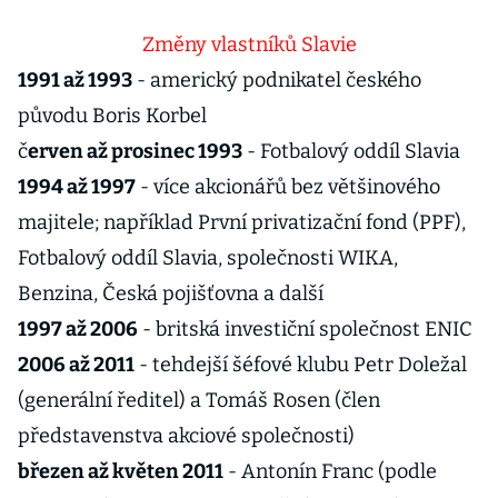
Změny vlastníků Slavie
1991 až 1993
- americký podnikatel českého
původu Boris Korbel
č
erven až prosinec 1993
- Fotbalový oddíl Slavia
1994 až 1997
- více akcionářů bez většinového
majitele; například První privatizační fond (PPF),
Fotbalový oddíl Slavia, společnosti WIKA,
Benzina, Česká pojišťovna a další
1997 až 2006
- britská investiční společnost ENIC
2006 až 2011
- tehdejší šéfové klubu Petr Doležal
(generální ředitel) a Tomáš Rosen (člen
představenstva akciové společnosti)
březen až květen 2011
- Antonín Franc (podle