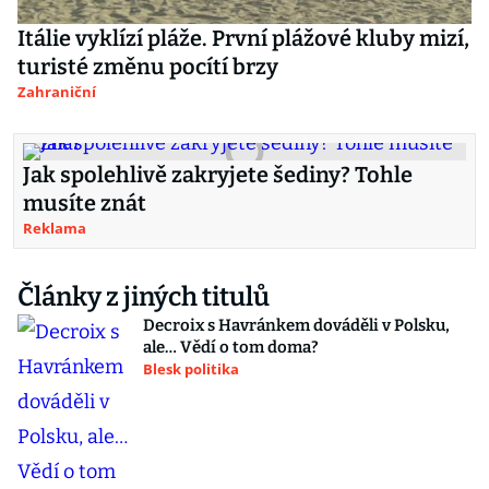
Itálie vyklízí pláže. První plážové kluby mizí,
turisté změnu pocítí brzy
Zahraniční
Jak spolehlivě zakryjete šediny? Tohle
musíte znát
Reklama
Články z jiných titulů
Decroix s Havránkem dováděli v Polsku,
ale… Vědí o tom doma?
Blesk politika