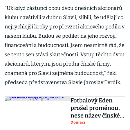
"Už když zástupci obou dvou dnešních akcionářů
klubu navštívili v dubnu Slavii, slíbili, že udělají co
nejrychlejší kroky pro převzetí akciového podílu v
našem klubu. Budou se podílet na jeho rozvoji,
financování a budoucnosti. Jsem nesmírně rád, že
se tento sen stává skutečností. Vstup těchto dvou
akcionářů, kterými jsou přední čínské firmy,
znamená pro Slavii zejména budoucnost," řekl
předseda představenstva Slavie Jaroslav Tvrdík.
Fotbalový Eden
prošel proměnou,
nese název čínské
firmy
Domácí