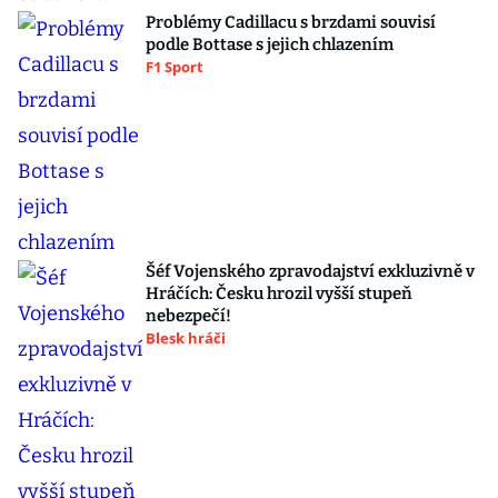
Problémy Cadillacu s brzdami souvisí
podle Bottase s jejich chlazením
F1 Sport
Šéf Vojenského zpravodajství exkluzivně v
Hráčích: Česku hrozil vyšší stupeň
nebezpečí!
Blesk hráči