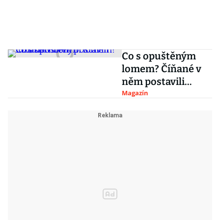
Co s opuštěným
lomem? Číňané v
něm postavili
luxusní hotel
Magazín