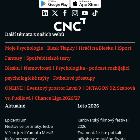
Další témata z našich webů
Moje Psychologie
Blesk Tlapky
Hráči na Blesku
iSport
Fantasy
Spotřebitelské testy
Blesku
Nemovitosti
Psychologika - podcast rozbíjející
psychologické mýty
Fotbalové přestupy
ONLINE
Eventový prostor Level 9
OKTAGON 92: Szabová
vs. Pudilová
Chance Liga 2026/27
Aktuálně
Léto 2026
Epicentrum
Karlovarský filmový festival
Neštovice: příznaky, léčba
2026
V čem jezdí Yamal a Mesii?
Znamení, že jste potkali
Kvízy pro seniory
někoho z minulého života