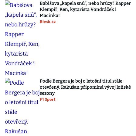
Babišova „kapela snů“, nebo hrůzy? Rapper
Klempíř, Ken, kytarista Vondráček i
Macinka!
Blesk.cz
Podle Bergera je boj o letošní titul stále
otevřený. Rakušan připomíná vývoj loňské
sezony
F1 Sport