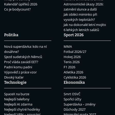
Kalendář úplňků 2026
Astronomické úkazy 2026:
Co je bodycount?
zatmění slunce a další
Jak obléci miminko při
vysokých teplotách?
Jak na dokonalé letní mojito
6 lehkých letních salátů
Politika
Sport 2026
Nová superdávka: kdo na ní
MMA
dosáhne?
Fotbal 2026/27
Sjezd sudetských Němců
Hokej 2026
Proč vláda zavádí EET?
Tenis 2026
Padni komu padni
F1 2026
Výpověď z práce vzor
Atletika 2026
Divoký kačer
Cyklistika 2026
Technologie
Ekonomika
SpaceX na burze
Smrt OSVČ
Nejlepší telefony
Spořicí účty
Nejlepší AI zdarma
Superdávka – změny
Nejlepší chytré hodinky
Důchody 2027
Nejlepší VPN – srovnání
Minimální mzda 2027