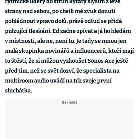
rytmické údery do strun kytary slyším z levé
strany nad sebou, po chvíli mě zvuk donutí
pohlédnout vpravo dolů, právě odtud se přidá
pulzující tleskání. Ed začne zpívat a já ho hledám
v místnosti, ale ne, není tu. Je tady se mnou jen
malá skupinka novinářů a influencerů, kteří mají
to štěstí, že si můžou vyzkoušet Sonos Ace ještě
před tím, než se svět dozví, že specialista na
multiroom audio uvádí na trh svoje první
sluchátka.