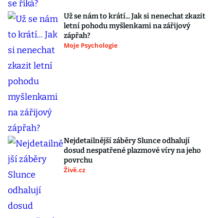
Už se nám to krátí... Jak si nenechat zkazit
letní pohodu myšlenkami na zářijový
zápřah?
Moje Psychologie
Nejdetailnější záběry Slunce odhalují
dosud nespatřené plazmové víry na jeho
povrchu
Živě.cz