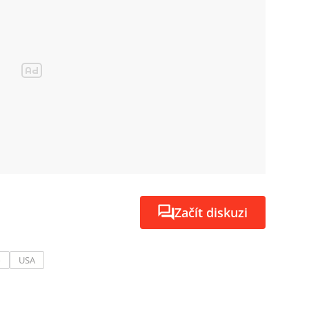
Začít diskuzi
o
USA