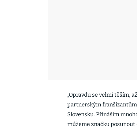
„Opravdu se velmi těším, a
partnerským franšízantům 
Slovensku. Přináším mnoho 
můžeme značku posunout o 