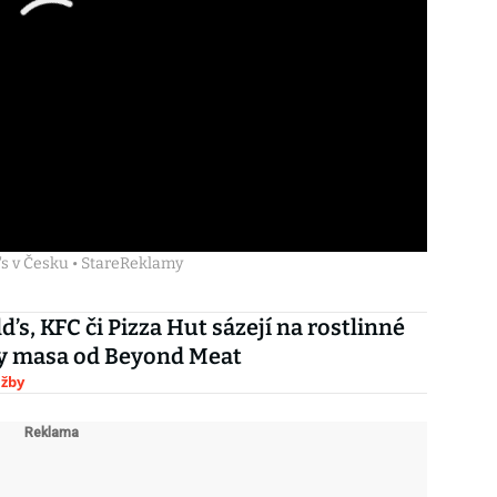
's v Česku • StareReklamy
’s, KFC či Pizza Hut sázejí na rostlinné
y masa od Beyond Meat
užby