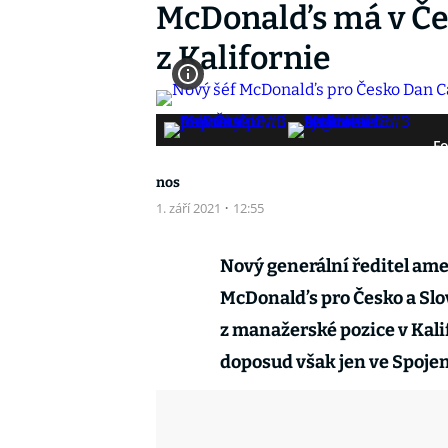
McDonald’s má v Če
z Kalifornie
Fo
nos
1. září 2021
·
12:55
Nový generální ředitel ame
McDonald’s pro Česko a Sl
z manažerské pozice v Kalifo
doposud však jen ve Spojen