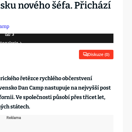
sku nového šéfa. Přichází
3
togalerie
Diskuze (
0
)
rického řetězce rychlého občerstvení
ovensko Dan Camp nastupuje na nejvyšší post
rnii. Ve společnosti působí přes třicet let,
ých státech.