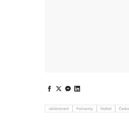
občerstvení
Potraviny
ředitel
Česk