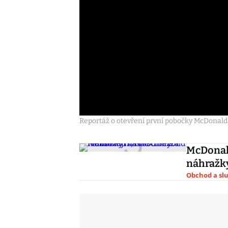
Reportáž o otevření první pobočky McDonald
McDonald
náhražk
Obchod a sl