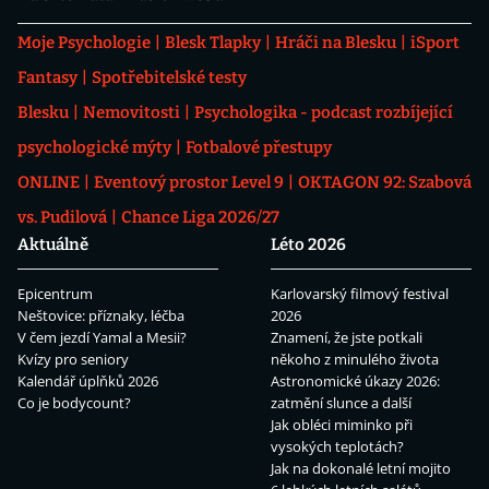
Moje Psychologie
Blesk Tlapky
Hráči na Blesku
iSport
Fantasy
Spotřebitelské testy
Blesku
Nemovitosti
Psychologika - podcast rozbíjející
psychologické mýty
Fotbalové přestupy
ONLINE
Eventový prostor Level 9
OKTAGON 92: Szabová
vs. Pudilová
Chance Liga 2026/27
Aktuálně
Léto 2026
Epicentrum
Karlovarský filmový festival
Neštovice: příznaky, léčba
2026
V čem jezdí Yamal a Mesii?
Znamení, že jste potkali
Kvízy pro seniory
někoho z minulého života
Kalendář úplňků 2026
Astronomické úkazy 2026:
Co je bodycount?
zatmění slunce a další
Jak obléci miminko při
vysokých teplotách?
Jak na dokonalé letní mojito