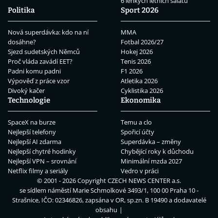
6 lehkých letních salátů
Politika
Sport 2026
Nová superdávka: kdo na ní
MMA
dosáhne?
Fotbal 2026/27
Sjezd sudetských Němců
Hokej 2026
Proč vláda zavádí EET?
Tenis 2026
Padni komu padni
F1 2026
Výpověď z práce vzor
Atletika 2026
Divoký kačer
Cyklistika 2026
Technologie
Ekonomika
SpaceX na burze
Temu a clo
Nejlepší telefony
Spořicí účty
Nejlepší AI zdarma
Superdávka – změny
Nejlepší chytré hodinky
Chybějící roky k důchodu
Nejlepší VPN – srovnání
Minimální mzda 2027
Netflix filmy a seriály
Vedro v práci
© 2001 - 2026 Copyright
CZECH NEWS CENTER a.s.
se sídlem náměstí Marie Schmolkové 3493/1, 100 00 Praha 10 -
Strašnice, IČO: 02346826, zapsána v OR, sp.zn. B 19490 a dodavatelé
obsahu