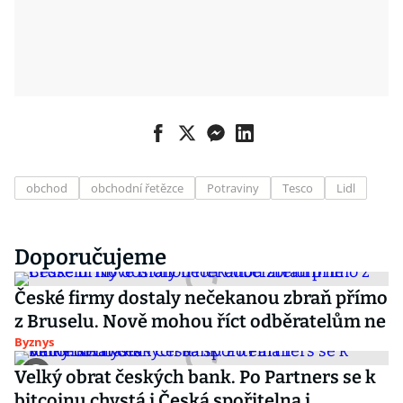
obchod
obchodní řetězce
Potraviny
Tesco
Lidl
Doporučujeme
České firmy dostaly nečekanou zbraň přímo
z Bruselu. Nově mohou říct odběratelům ne
Byznys
Velký obrat českých bank. Po Partners se k
bitcoinu chystá i Česká spořitelna i