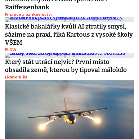
Raiffeisenbank
Finance a bankovnictví
Klasické bakalářky kvůli AI ztratily smysl,
sázíme na praxi, říká Kartous z vysoké školy
VŠEM
FLOW
Který stát utrácí nejvíc? První místo
obsadila země, kterou by tipoval málokdo
Ekonomika