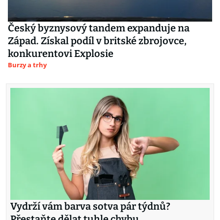
Český byznysový tandem expanduje na
Západ. Získal podíl v britské zbrojovce,
konkurentovi Explosie
Burzy a trhy
Vydrží vám barva sotva pár týdnů?
Přestaňte dělat tuhle chybu