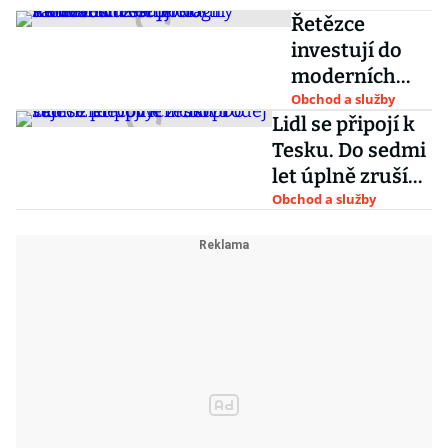
Řetězce
investují do
moderních
technologií.
Obchod a služby
Lidl se připojí k
Kaufland
Tesku. Do sedmi
testuje
let úplně zruší
samoobslužné
prodej vajec z
Obchod a služby
pokladny
klecových chovů
TwinFlow