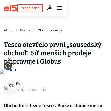
Předplatné
e15.cz
Byznys
Obchod a služby
Tesco otevřelo první „sousedský
obchod“. Síť menších prodeje
připravuje i Globus
ČTK
31. října 2018
·
10:30
Obchodní řetězec Tesco v Praze u stanice metra