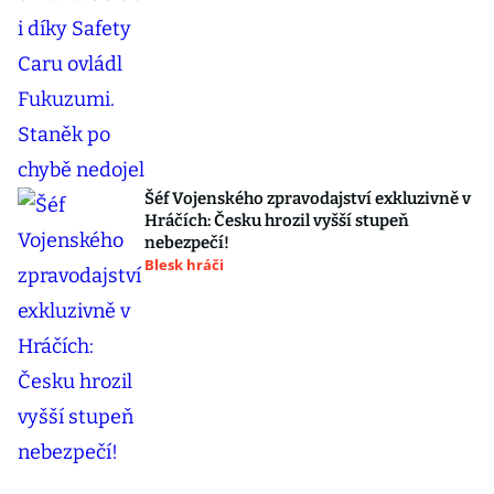
Šéf Vojenského zpravodajství exkluzivně v
Hráčích: Česku hrozil vyšší stupeň
nebezpečí!
Blesk hráči