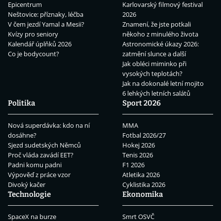
Epicentrum
Karlovarský filmový festival
Neštovice: příznaky, léčba
2026
V čem jezdí Yamal a Mesii?
Znamení, že jste potkali
Kvízy pro seniory
někoho z minulého života
Kalendář úplňků 2026
Astronomické úkazy 2026:
Co je bodycount?
zatmění slunce a další
Jak obléci miminko při
vysokých teplotách?
Jak na dokonalé letní mojito
6 lehkých letních salátů
Politika
Sport 2026
Nová superdávka: kdo na ní
MMA
dosáhne?
Fotbal 2026/27
Sjezd sudetských Němců
Hokej 2026
Proč vláda zavádí EET?
Tenis 2026
Padni komu padni
F1 2026
Výpověď z práce vzor
Atletika 2026
Divoký kačer
Cyklistika 2026
Technologie
Ekonomika
SpaceX na burze
Smrt OSVČ