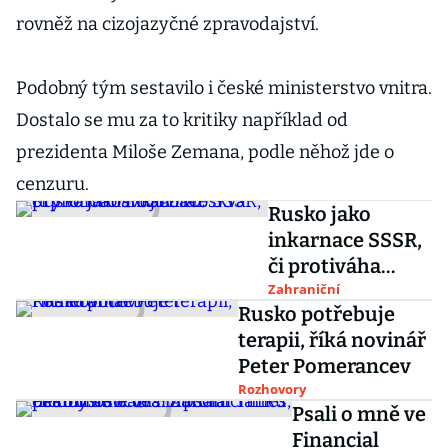
rovněž na cizojazyčné zpravodajství.
Podobný tým sestavilo i české ministerstvo vnitra.
Dostalo se mu za to kritiky například od
prezidenta Miloše Zemana, podle něhož jde o
cenzuru.
Rusko jako
inkarnace SSSR,
či protiváha
USA? Moskva prý
Zahraniční
Rusko potřebuje
válčí o svůj obraz
terapii, říká novinář
Peter Pomerancev
Rozhovory
Psali o mně ve
Financial