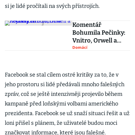
si je lidé pročítali na svých přístrojích.
Komentář
Bohumila Pečinky:
Vnitro, Orwell a
nejasný cíl
Domácí
Facebook se stal cílem ostré kritiky za to, že v
jeho prostoru si lidé předávali mnoho falešných
zpráv, což se ještě intenzivněji projevilo během
kampaně před loňskými volbami amerického
prezidenta. Facebook se už snaží situaci řešit a už
loni přišel s plánem, že uživatelé budou moci
značkovat informace, které jsou falešné.