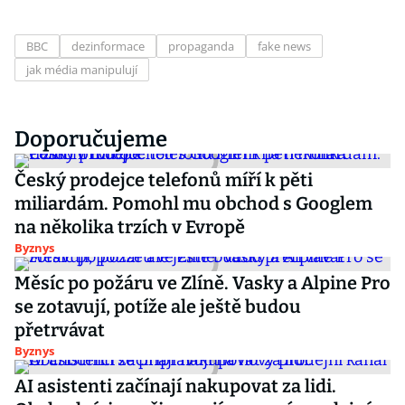
BBC
dezinformace
propaganda
fake news
jak média manipulují
Doporučujeme
Český prodejce telefonů míří k pěti
miliardám. Pomohl mu obchod s Googlem
na několika trzích v Evropě
Byznys
Měsíc po požáru ve Zlíně. Vasky a Alpine Pro
se zotavují, potíže ale ještě budou
přetrvávat
Byznys
AI asistenti začínají nakupovat za lidi.