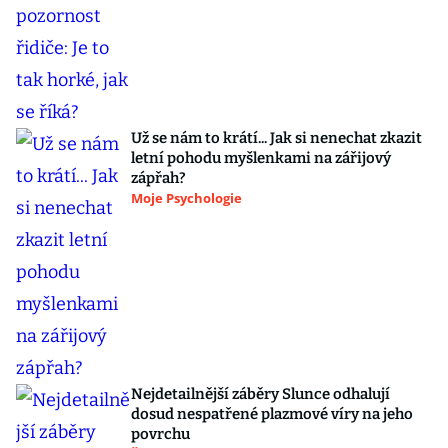
Už se nám to krátí... Jak si nenechat zkazit
letní pohodu myšlenkami na zářijový
zápřah?
Moje Psychologie
Nejdetailnější záběry Slunce odhalují
dosud nespatřené plazmové víry na jeho
povrchu