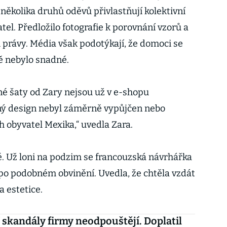
ě několika druhů oděvů přivlastňují kolektivní
l. Předložilo fotografie k porovnání vzorů a
právy. Média však podotýkají, že domoci se
mě nebylo snadné.
né šaty od Zary nejsou už v e-shopu
čný design nebyl záměrně vypůjčen nebo
obyvatel Mexika,“ uvedla Zara.
. Už loni na podzim se francouzská návrhářka
po podobném obvinění. Uvedla, že chtěla vzdát
 estetice.
 skandály firmy neodpouštějí. Doplatil