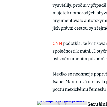
vysvětlily, proč si v případ
majetek domorodých obyvate
argumentovalo autorskými 
jich právní cestou by zřej
CNN
podotkla, že kritizova
společnosti k mání. „Doty
ovlivněn uměním původních 
Mexiko se neohrazje poprvé
Isabel Marantová omluvila 
poctu mexickému řemeslu a
Sexuální