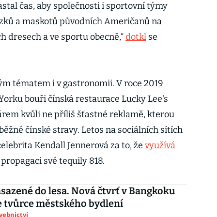
astal čas, aby společnosti i sportovní týmy
rázků a maskotů původních Američanů na
h dresech a ve sportu obecně,“
dotkl
se
kým tématem i v gastronomii. V roce 2019
Yorku bouři čínská restaurace Lucky Lee's
em kvůli ne příliš šťastné reklamě, kterou
běžné čínské stravy. Letos na sociálních sítích
celebrita Kendall Jennerová za to, že
využívá
 propagaci své tequily 818.
sazené do lesa. Nová čtvrť v Bangkoku
e tvůrce městského bydlení
avebnictví