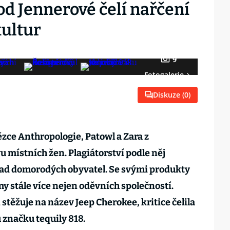
 od Jennerové čelí nařčení
kultur
9
Fotogalerie
Diskuze (
0
)
zce Anthropologie, Patowl a Zara z
u místních žen. Plagiátorství podle něj
 řad domorodých obyvatel. Se svými produkty
y stále více nejen oděvních společností.
těžuje na název Jeep Cherokee, kritice čelila
 značku tequily 818.