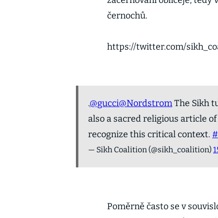
začerňování obličeje, tedy 
černochů.
https://twitter.com/sikh_c
.
@gucci
@Nordstrom
The Sikh tu
also a sacred religious article 
recognize this critical context.
#
— Sikh Coalition (@sikh_coalition)
1
Poměrně často se v souvislo