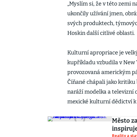
„Myslím si, že v této zemi n
ukončily užívání jmen, ob
svých produktech, týmovýc
Hoskin další citlivé oblasti.
Kulturní apropriace je vel
kupříkladu vzbudila v New 
provozovaná americkým pár
Číňané chápali jako kritiku 
naráží modelka a televizní 
mexické kulturní dědictví k
Město za
inspiruj
Reality a st