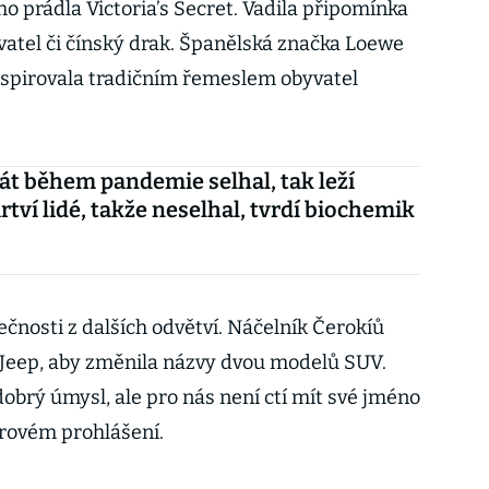
 prádla Victoria’s Secret. Vadila připomínka
atel či čínský drak. Španělská značka Loewe
inspirovala tradičním řemeslem obyvatel
át během pandemie selhal, tak leží
tví lidé, takže neselhal, tvrdí biochemik
ečnosti z dalších odvětví. Náčelník Čerokíů
Jeep, aby změnila názvy dvou modelů SUV.
l dobrý úmysl, ale pro nás není ctí mít své jméno
orovém prohlášení.