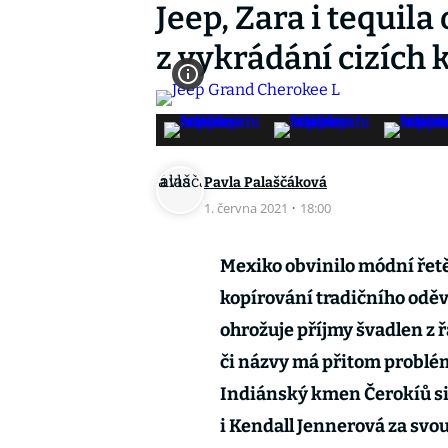
Jeep, Zara i tequila
z vykrádání cizích 
Pavla Palaščáková
1. června 2021
·
18:00
Mexiko obvinilo módní řetě
kopírování tradičního oděv
ohrožuje příjmy švadlen z
či názvy má přitom problém
Indiánský kmen Čerokíů si s
i Kendall Jennerová za svou