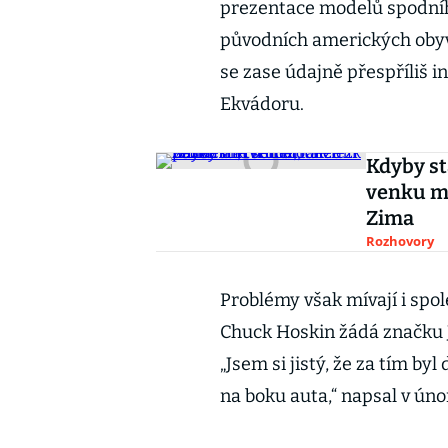
prezentace modelů spodního
původních amerických obyv
se zase údajně přespříliš 
Ekvádoru.
Kdyby st
venku mr
Zima
Rozhovory
Problémy však mívají i spol
Chuck Hoskin žádá značku 
„Jsem si jistý, že za tím by
na boku auta,“ napsal v ún