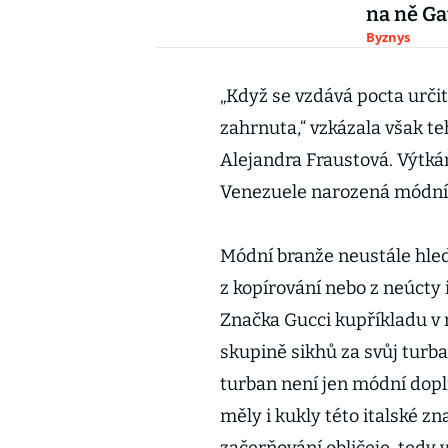
na ně Ga
Byznys
„Když se vzdává pocta určit
zahrnuta,“ vzkázala však t
Alejandra Fraustová. Výtká
Venezuele narozená módní 
Módní branže neustále hled
z kopírování nebo z neúcty i
Značka Gucci kupříkladu v 
skupině sikhů za svůj turba
turban není jen módní dopln
měly i kukly této italské z