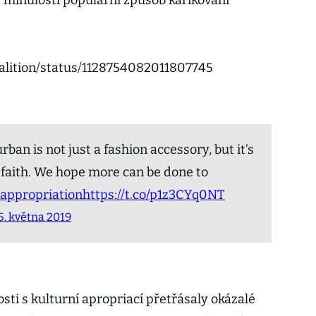
v minulosti populární způsob karikování
oalition/status/1128754082011807745
rban is not just a fashion accessory, but it’s
of faith. We hope more can be done to
appropriation
https://t.co/p1z3CYq0NT
5. května 2019
sti s kulturní apropriací přetřásaly okázalé