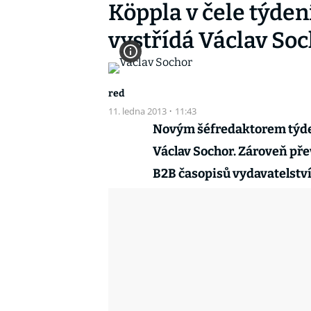
Köppla v čele týde
vystřídá Václav So
red
11. ledna 2013
·
11:43
Novým šéfredaktorem týden
Václav Sochor. Zároveň přev
B2B časopisů vydavatelstv