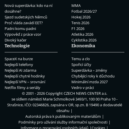
Nová superdávka: kdo na ní
MMA
dosáhne?
Fotbal 2026/27
Sjezd sudetských Němců
Hokej 2026
Proč vláda zavádí EET?
Tenis 2026
Padni komu padni
F1 2026
Výpověď z práce vzor
Atletika 2026
Divoký kačer
Cyklistika 2026
Technologie
Ekonomika
SpaceX na burze
Temu a clo
Nejlepší telefony
Spořicí účty
Nejlepší AI zdarma
Superdávka – změny
Nejlepší chytré hodinky
Chybějící roky k důchodu
Nejlepší VPN – srovnání
Minimální mzda 2027
Netflix filmy a seriály
Vedro v práci
© 2001 - 2026 Copyright
CZECH NEWS CENTER a.s.
se sídlem náměstí Marie Schmolkové 3493/1, 100 00 Praha 10 -
Strašnice, IČO: 02346826, zapsána v OR, sp.zn. B 19490 a dodavatelé
obsahu
Autorská práva k publikovaným materiálům
Podmínky pro užívání služby informační společnosti
Informace o zpracování osobních údajů
Cookies