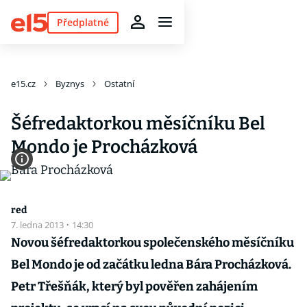
Předplatné
e15.cz
Byznys
Ostatní
Šéfredaktorkou měsíčníku Bel
Mondo je Procházková
red
7. ledna 2013
·
14:30
Novou šéfredaktorkou společenského měsíčníku
Bel Mondo je od začátku ledna Bára Procházková.
Petr Třešňák, který byl pověřen zahájením