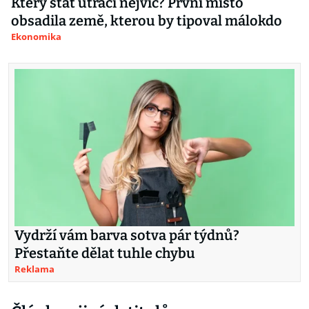
Který stát utrácí nejvíc? První místo
obsadila země, kterou by tipoval málokdo
Ekonomika
Vydrží vám barva sotva pár týdnů?
Přestaňte dělat tuhle chybu
Reklama