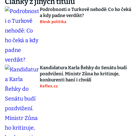
Články z jiných titulů
Podrobnosti o Turkově nehodě: Co ho čeká
a kdy padne verdikt?
Blesk politika
Kandidatura Karla Řehky do Senátu budí
pozdvižení. Ministr Zůna ho kritizuje,
konkurenti haní i chválí
Reflex.cz