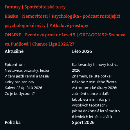
Fantasy
Spotřebitelské testy
Blesku
Nemovitosti
Psychologika - podcast rozbíjející
psychologické mýty
Fotbalové přestupy
ONLINE
Eventový prostor Level 9
OKTAGON 92: Szabová
vs. Pudilová
Chance Liga 2026/27
Aktuálně
Léto 2026
Epicentrum
Karlovarský filmový festival
Neštovice: příznaky, léčba
2026
V čem jezdí Yamal a Mesii?
Znamení, že jste potkali
Kvízy pro seniory
někoho z minulého života
Kalendář úplňků 2026
Astronomické úkazy 2026:
Co je bodycount?
zatmění slunce a další
Jak obléci miminko při
vysokých teplotách?
Jak na dokonalé letní mojito
6 lehkých letních salátů
Politika
Sport 2026