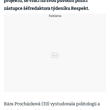
projektu, se vrací na svou původní pozici
zástupce šéfredaktora týdeníku Respekt.
Bára Procházková (33) vystudovala politologii a