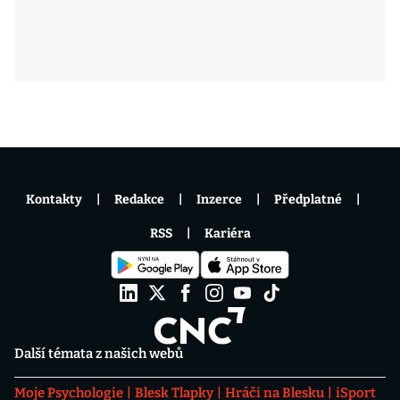
Kontakty
Redakce
Inzerce
Předplatné
RSS
Kariéra
Další témata z našich webů
Moje Psychologie
Blesk Tlapky
Hráči na Blesku
iSport