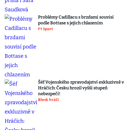
Problémy Cadillacu s brzdami souvisí
podle Bottase s jejich chlazením
F1 Sport
Šéf Vojenského zpravodajství exkluzivně v
Hráčích: Česku hrozil vyšší stupeň
nebezpečí!
Blesk hráči