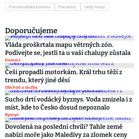
Potravinářská komora
Potraviny
testy masa
Doporučujeme
Vláda proškrtala mapu větrných zón.
Podívejte se, jestli ta u vaší chalupy zůstala
Domácí
Češi propadli motorkám. Král trhu těží z
trendu, který jiné děsí
Obchod a služby
Sucho drtí vodácký byznys. Voda zmizela i z
míst, kde to Česko dosud nepoznalo
Byznys
Dovolená na poslední chvíli? Tahle země
nabízí moře jako Maledivy za zlomek ceny