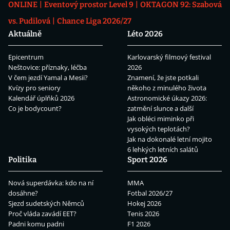
ONLINE
Eventový prostor Level 9
OKTAGON 92: Szabová
vs. Pudilová
Chance Liga 2026/27
Aktuálně
Léto 2026
Epicentrum
Karlovarský filmový festival
Neštovice: příznaky, léčba
2026
V čem jezdí Yamal a Mesii?
Znamení, že jste potkali
Kvízy pro seniory
někoho z minulého života
Kalendář úplňků 2026
Astronomické úkazy 2026:
Co je bodycount?
zatmění slunce a další
Jak obléci miminko při
vysokých teplotách?
Jak na dokonalé letní mojito
6 lehkých letních salátů
Politika
Sport 2026
Nová superdávka: kdo na ní
MMA
dosáhne?
Fotbal 2026/27
Sjezd sudetských Němců
Hokej 2026
Proč vláda zavádí EET?
Tenis 2026
Padni komu padni
F1 2026