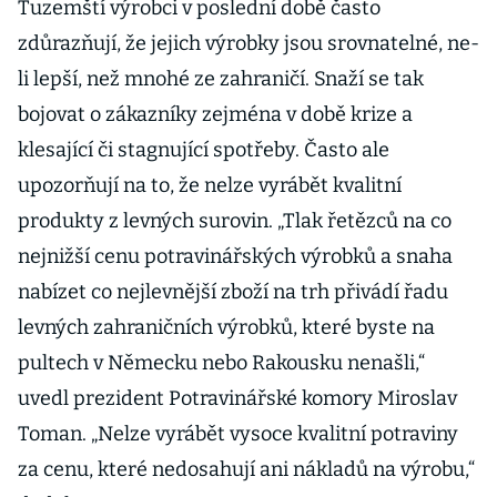
Tuzemští výrobci v poslední době často
zdůrazňují, že jejich výrobky jsou srovnatelné, ne-
li lepší, než mnohé ze zahraničí. Snaží se tak
bojovat o zákazníky zejména v době krize a
klesající či stagnující spotřeby. Často ale
upozorňují na to, že nelze vyrábět kvalitní
produkty z levných surovin. „Tlak řetězců na co
nejnižší cenu potravinářských výrobků a snaha
nabízet co nejlevnější zboží na trh přivádí řadu
levných zahraničních výrobků, které byste na
pultech v Německu nebo Rakousku nenašli,“
uvedl prezident Potravinářské komory Miroslav
Toman. „Nelze vyrábět vysoce kvalitní potraviny
za cenu, které nedosahují ani nákladů na výrobu,“