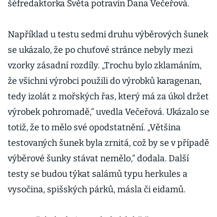
šéfredaktorka Světa potravin Dana Večeřová.
Například u testu sedmi druhu výběrových šunek
se ukázalo, že po chuťové stránce nebyly mezi
vzorky zásadní rozdíly. „Trochu bylo zklamáním,
že všichni výrobci použili do výrobků karagenan,
tedy izolát z mořských řas, který má za úkol držet
výrobek pohromadě,“ uvedla Večeřová. Ukázalo se
totiž, že to mělo své opodstatnění. „Většina
testovaných šunek byla zrnitá, což by se v případě
výběrové šunky stávat nemělo,“ dodala. Další
testy se budou týkat salámů typu herkules a
vysočina, spišských párků, másla či eidamů.