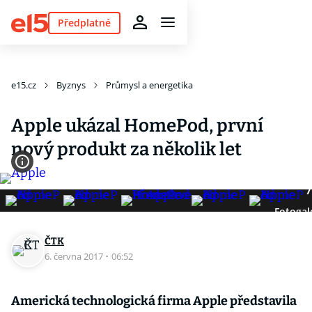
Předplatné
e15.cz
Byznys
Průmysl a energetika
Apple ukázal HomePod, první
nový produkt za několik let
7
Fotogal
ČTK
6. června 2017
·
06:52
Americká technologická firma Apple představila