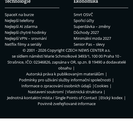
Technologie
Ekonomika
SpaceX na burze
Smrt OSVČ
Nejlepší telefony
Spořicí účty
Nejlepší AI zdarma
Superdávka – změny
Nejlepší chytré hodinky
Důchody 2027
Nejlepší VPN – srovnání
Minimální mzda 2027
Netflix filmy a seriály
Senior Pas – slevy
© 2001 - 2026 Copyright
CZECH NEWS CENTER a.s.
se sídlem náměstí Marie Schmolkové 3493/1, 100 00 Praha 10 -
Strašnice, IČO: 02346826, zapsána v OR, sp.zn. B 19490 a dodavatelé
obsahu
Autorská práva k publikovaným materiálům
Podmínky pro užívání služby informační společnosti
Informace o zpracování osobních údajů
Cookies
Nastavení soukromí
Vlastnická struktura
Jednotná kontaktní místa / Single Points of Contact
Etický kodex
Povinně zveřejňované informace