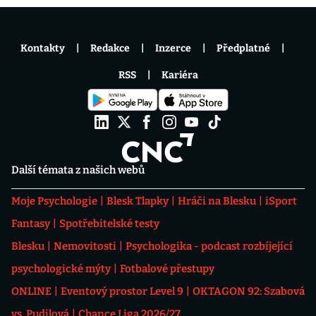
Kontakty
Redakce
Inzerce
Předplatné
RSS
Kariéra
Další témata z našich webů
Moje Psychologie
Blesk Tlapky
Hráči na Blesku
iSport
Fantasy
Spotřebitelské testy
Blesku
Nemovitosti
Psychologika - podcast rozbíjející
psychologické mýty
Fotbalové přestupy
ONLINE
Eventový prostor Level 9
OKTAGON 92: Szabová
vs. Pudilová
Chance Liga 2026/27