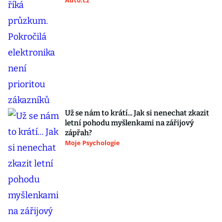
Auto.cz
Už se nám to krátí... Jak si nenechat zkazit
letní pohodu myšlenkami na zářijový
zápřah?
Moje Psychologie