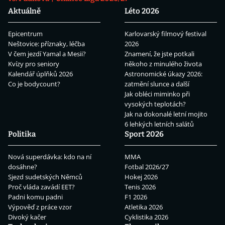
Aktuálně
Léto 2026
Epicentrum
Karlovarský filmový festival
Neštovice: příznaky, léčba
2026
V čem jezdí Yamal a Mesii?
Znamení, že jste potkali
Kvízy pro seniory
někoho z minulého života
Kalendář úplňků 2026
Astronomické úkazy 2026:
Co je bodycount?
zatmění slunce a další
Jak obléci miminko při
vysokých teplotách?
Jak na dokonalé letní mojito
6 lehkých letních salátů
Politika
Sport 2026
Nová superdávka: kdo na ní
MMA
dosáhne?
Fotbal 2026/27
Sjezd sudetských Němců
Hokej 2026
Proč vláda zavádí EET?
Tenis 2026
Padni komu padni
F1 2026
Výpověď z práce vzor
Atletika 2026
Divoký kačer
Cyklistika 2026