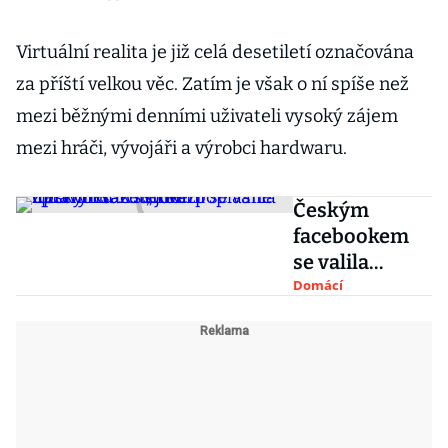
Virtuální realita je již celá desetiletí označována
za příští velkou věc. Zatím je však o ní spíše než
mezi běžnými denními uživateli vysoký zájem
mezi hráči, vývojáři a výrobci hardwaru.
Českým
facebookem
se valila
fotomontáž s
Domácí
„invazí
uprchlíků“. O
šíření
poplašné
zprávy však
nejde