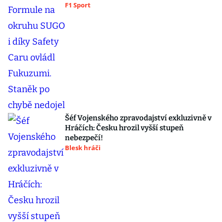
F1 Sport
Šéf Vojenského zpravodajství exkluzivně v
Hráčích: Česku hrozil vyšší stupeň
nebezpečí!
Blesk hráči