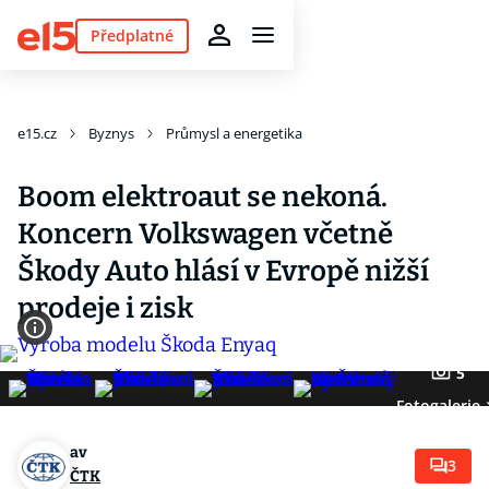
Předplatné
e15.cz
Byznys
Průmysl a energetika
Boom elektroaut se nekoná.
Koncern Volkswagen včetně
Škody Auto hlásí v Evropě nižší
prodeje i zisk
5
Fotogalerie
av
3
ČTK