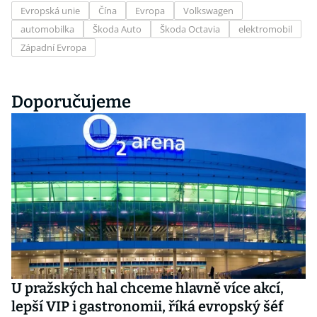
Evropská unie
Čína
Evropa
Volkswagen
automobilka
Škoda Auto
Škoda Octavia
elektromobil
Západní Evropa
Doporučujeme
U pražských hal chceme hlavně více akcí,
lepší VIP i gastronomii, říká evropský šéf