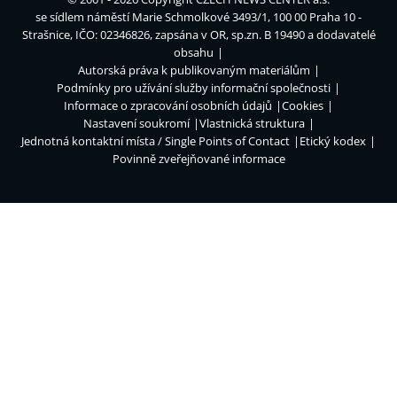
se sídlem náměstí Marie Schmolkové 3493/1, 100 00 Praha 10 -
Strašnice, IČO: 02346826, zapsána v OR, sp.zn. B 19490 a dodavatelé
obsahu
Autorská práva k publikovaným materiálům
Podmínky pro užívání služby informační společnosti
Informace o zpracování osobních údajů
Cookies
Nastavení soukromí
Vlastnická struktura
Jednotná kontaktní místa / Single Points of Contact
Etický kodex
Povinně zveřejňované informace