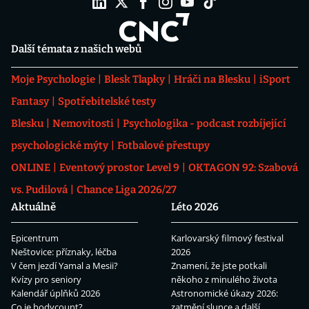
Další témata z našich webů
Moje Psychologie
Blesk Tlapky
Hráči na Blesku
iSport
Fantasy
Spotřebitelské testy
Blesku
Nemovitosti
Psychologika - podcast rozbíjející
psychologické mýty
Fotbalové přestupy
ONLINE
Eventový prostor Level 9
OKTAGON 92: Szabová
vs. Pudilová
Chance Liga 2026/27
Aktuálně
Léto 2026
Epicentrum
Karlovarský filmový festival
Neštovice: příznaky, léčba
2026
V čem jezdí Yamal a Mesii?
Znamení, že jste potkali
Kvízy pro seniory
někoho z minulého života
Kalendář úplňků 2026
Astronomické úkazy 2026:
Co je bodycount?
zatmění slunce a další