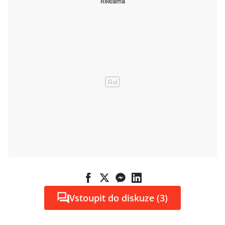
přišel za dva
měsíce o dvě
třetiny ceny
Vstoupit do diskuze (3)