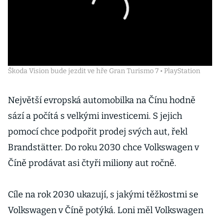
Škoda Vision bude jezdit ve hře Gran Turismo 7 • PlayStation
Největší evropská automobilka na Čínu hodně
sází a počítá s velkými investicemi. S jejich
pomocí chce podpořit prodej svých aut, řekl
Brandstätter. Do roku 2030 chce Volkswagen v
Číně prodávat asi čtyři miliony aut ročně.
Cíle na rok 2030 ukazují, s jakými těžkostmi se
Volkswagen v Číně potýká. Loni měl Volkswagen