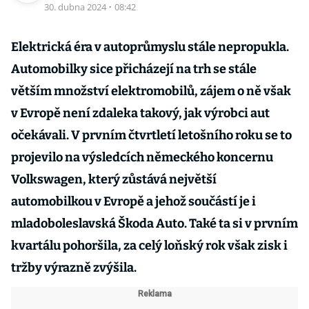
30. dubna 2024
·
08:42
Elektrická éra v autoprůmyslu stále nepropukla.
Automobilky sice přicházejí na trh se stále
větším množství elektromobilů, zájem o ně však
v Evropě není zdaleka takový, jak výrobci aut
očekávali. V prvním čtvrtletí letošního roku se to
projevilo na výsledcích německého koncernu
Volkswagen, který zůstává největší
automobilkou v Evropě a jehož součástí je i
mladoboleslavská Škoda Auto. Také ta si v prvním
kvartálu pohoršila, za celý loňský rok však zisk i
tržby výrazně zvýšila.