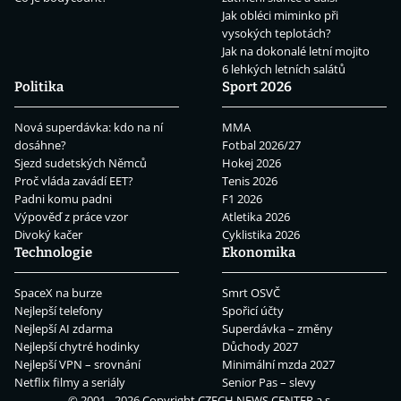
Jak obléci miminko při
vysokých teplotách?
Jak na dokonalé letní mojito
6 lehkých letních salátů
Politika
Sport 2026
Nová superdávka: kdo na ní
MMA
dosáhne?
Fotbal 2026/27
Sjezd sudetských Němců
Hokej 2026
Proč vláda zavádí EET?
Tenis 2026
Padni komu padni
F1 2026
Výpověď z práce vzor
Atletika 2026
Divoký kačer
Cyklistika 2026
Technologie
Ekonomika
SpaceX na burze
Smrt OSVČ
Nejlepší telefony
Spořicí účty
Nejlepší AI zdarma
Superdávka – změny
Nejlepší chytré hodinky
Důchody 2027
Nejlepší VPN – srovnání
Minimální mzda 2027
Netflix filmy a seriály
Senior Pas – slevy
© 2001 - 2026 Copyright
CZECH NEWS CENTER a.s.