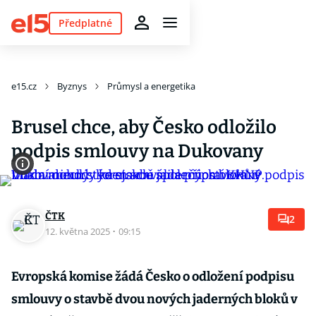
Předplatné
e15.cz
Byznys
Průmysl a energetika
Brusel chce, aby Česko odložilo
podpis smlouvy na Dukovany
ČTK
2
12. května 2025
·
09:15
Evropská komise žádá Česko o odložení podpisu
smlouvy o stavbě dvou nových jaderných bloků v