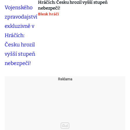
Hráčích: Česku hrozil vyšší stupeň
nebezpečí!
Blesk hráči