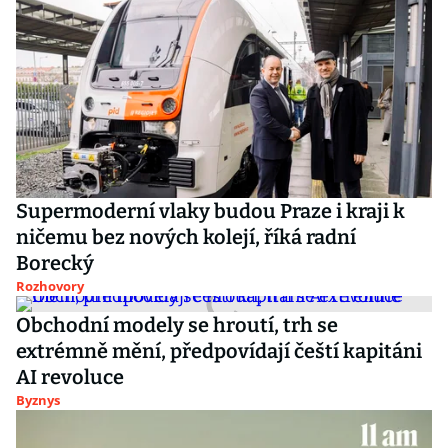
Supermoderní vlaky budou Praze i kraji k
ničemu bez nových kolejí, říká radní
Borecký
Rozhovory
Obchodní modely se hroutí, trh se
extrémně mění, předpovídají čeští kapitáni
AI revoluce
Byznys