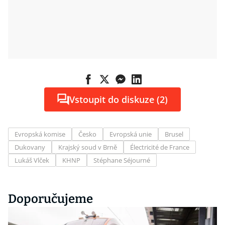
Vstoupit do diskuze (2)
Evropská komise
Česko
Evropská unie
Brusel
Dukovany
Krajský soud v Brně
Électricité de France
Lukáš Vlček
KHNP
Stéphane Séjourné
Doporučujeme