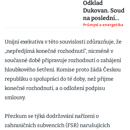
Odklad
Dukovan. Soud
na poslední
chvíli vyhověl
Průmysl a energetika
Francouzům a
zablokoval
Unijní exekutiva v této souvislosti zdůrazňuje, že
podpis
„nepředjímá konečné rozhodnutí“, nicméně v
smlouvy
současné době připravuje rozhodnutí o zahájení
hloubkového šetření. Komise proto žádá Českou
republiku o spolupráci do té doby, než přijme
konečné rozhodnutí, a o odložení podpisu
smlouvy.
Přezkum se týká dodržování nařízení o
zahraničních subvencích (FSR) narušujících