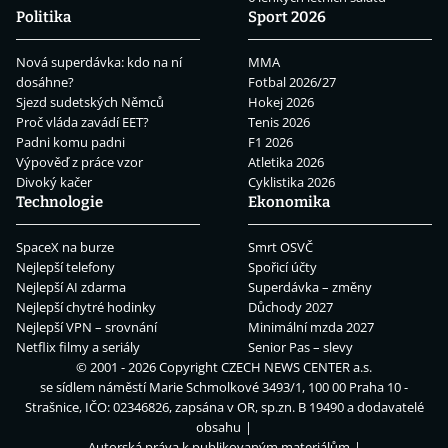
Politika
Sport 2026
Nová superdávka: kdo na ní
MMA
dosáhne?
Fotbal 2026/27
Sjezd sudetských Němců
Hokej 2026
Proč vláda zavádí EET?
Tenis 2026
Padni komu padni
F1 2026
Výpověď z práce vzor
Atletika 2026
Divoký kačer
Cyklistika 2026
Technologie
Ekonomika
SpaceX na burze
Smrt OSVČ
Nejlepší telefony
Spořicí účty
Nejlepší AI zdarma
Superdávka – změny
Nejlepší chytré hodinky
Důchody 2027
Nejlepší VPN – srovnání
Minimální mzda 2027
Netflix filmy a seriály
Senior Pas – slevy
© 2001 - 2026 Copyright
CZECH NEWS CENTER a.s.
se sídlem náměstí Marie Schmolkové 3493/1, 100 00 Praha 10 -
Strašnice, IČO: 02346826, zapsána v OR, sp.zn. B 19490 a dodavatelé
obsahu
Autorská práva k publikovaným materiálům