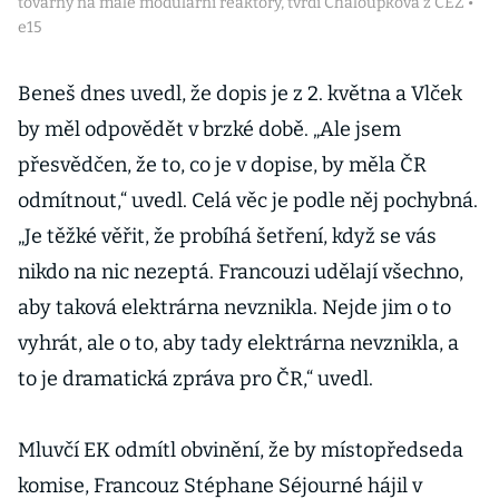
továrny na malé modulární reaktory, tvrdí Chaloupková z ČEZ •
e15
Beneš dnes uvedl, že dopis je z 2. května a Vlček
by měl odpovědět v brzké době. „Ale jsem
přesvědčen, že to, co je v dopise, by měla ČR
odmítnout,“ uvedl. Celá věc je podle něj pochybná.
„Je těžké věřit, že probíhá šetření, když se vás
nikdo na nic nezeptá. Francouzi udělají všechno,
aby taková elektrárna nevznikla. Nejde jim o to
vyhrát, ale o to, aby tady elektrárna nevznikla, a
to je dramatická zpráva pro ČR,“ uvedl.
Mluvčí EK odmítl obvinění, že by místopředseda
komise, Francouz Stéphane Séjourné hájil v