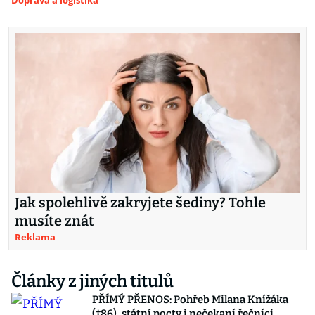
Doprava a logistika
Jak spolehlivě zakryjete šediny? Tohle
musíte znát
Reklama
Články z jiných titulů
PŘÍMÝ PŘENOS: Pohřeb Milana Knížáka
(†86), státní pocty i nečekaní řečníci