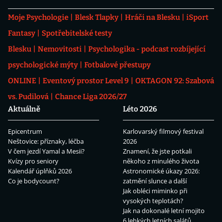
Moje Psychologie
Blesk Tlapky
Hráči na Blesku
iSport
Fantasy
Spotřebitelské testy
Blesku
Nemovitosti
Psychologika - podcast rozbíjející
psychologické mýty
Fotbalové přestupy
ONLINE
Eventový prostor Level 9
OKTAGON 92: Szabová
vs. Pudilová
Chance Liga 2026/27
Aktuálně
Léto 2026
Epicentrum
Karlovarský filmový festival
Neštovice: příznaky, léčba
2026
V čem jezdí Yamal a Mesii?
Znamení, že jste potkali
Kvízy pro seniory
někoho z minulého života
Kalendář úplňků 2026
Astronomické úkazy 2026:
Co je bodycount?
zatmění slunce a další
Jak obléci miminko při
vysokých teplotách?
Jak na dokonalé letní mojito
6 lehkých letních salátů