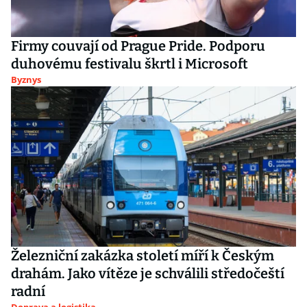
Firmy couvají od Prague Pride. Podporu
duhovému festivalu škrtl i Microsoft
Byznys
Železniční zakázka století míří k Českým
drahám. Jako vítěze je schválili středočeští
radní