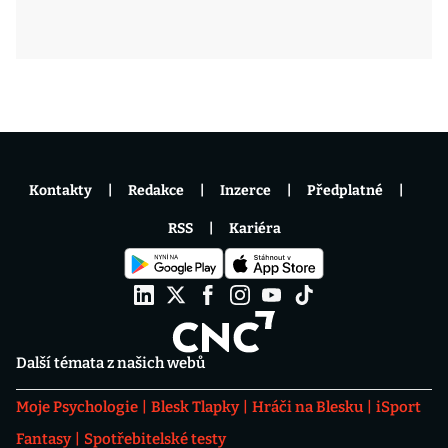
Kontakty
Redakce
Inzerce
Předplatné
RSS
Kariéra
Další témata z našich webů
Moje Psychologie
Blesk Tlapky
Hráči na Blesku
iSport
Fantasy
Spotřebitelské testy