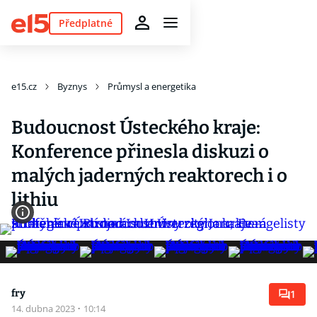
Předplatné
e15.cz
Byznys
Průmysl a energetika
Budoucnost Ústeckého kraje:
Konference přinesla diskuzi o
malých jaderných reaktorech i o
lithiu
fry
1
14. dubna 2023
·
10:14