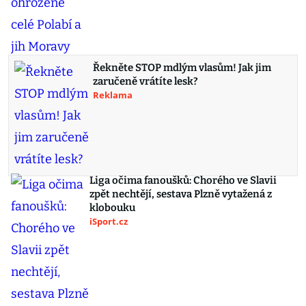
Řekněte STOP mdlým vlasům! Jak jim
zaručeně vrátíte lesk?
Reklama
Liga očima fanoušků: Chorého ve Slavii
zpět nechtějí, sestava Plzně vytažená z
klobouku
iSport.cz