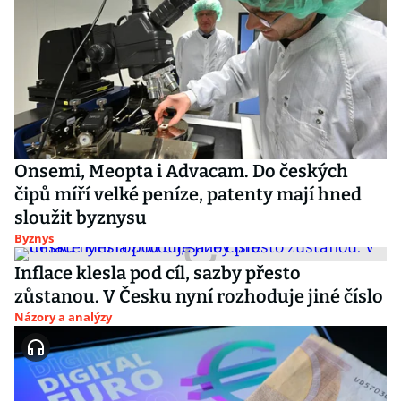
Onsemi, Meopta i Advacam. Do českých
čipů míří velké peníze, patenty mají hned
sloužit byznysu
Byznys
Inflace klesla pod cíl, sazby přesto
zůstanou. V Česku nyní rozhoduje jiné číslo
Názory a analýzy