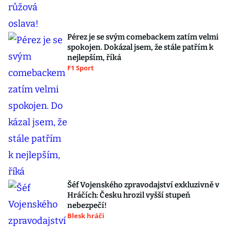
Pérez je se svým comebackem zatím velmi
spokojen. Dokázal jsem, že stále patřím k
nejlepším, říká
F1 Sport
Šéf Vojenského zpravodajství exkluzivně v
Hráčích: Česku hrozil vyšší stupeň
nebezpečí!
Blesk hráči