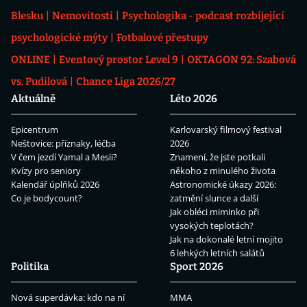
Blesku
Nemovitosti
Psychologika - podcast rozbíjející
psychologické mýty
Fotbalové přestupy
ONLINE
Eventový prostor Level 9
OKTAGON 92: Szabová
vs. Pudilová
Chance Liga 2026/27
Aktuálně
Léto 2026
Epicentrum
Karlovarský filmový festival
Neštovice: příznaky, léčba
2026
V čem jezdí Yamal a Mesii?
Znamení, že jste potkali
Kvízy pro seniory
někoho z minulého života
Kalendář úplňků 2026
Astronomické úkazy 2026:
Co je bodycount?
zatmění slunce a další
Jak obléci miminko při
vysokých teplotách?
Jak na dokonalé letní mojito
6 lehkých letních salátů
Politika
Sport 2026
Nová superdávka: kdo na ní
MMA