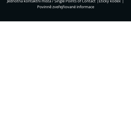
Jednotná kontaktní místa / Single Points of Contact
Etický kodex
Povinně zveřejňované informace