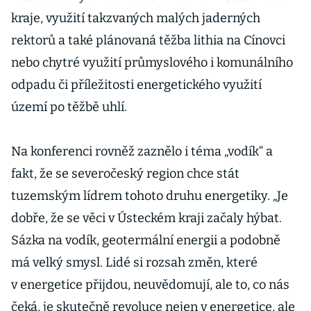
kraje, využití takzvaných malých jaderných
rektorů a také plánovaná těžba lithia na Cínovci
nebo chytré využití průmyslového i komunálního
odpadu či příležitosti energetického využití
území po těžbě uhlí.
Na konferenci rovněž zaznělo i téma „vodík“ a
fakt, že se severočeský region chce stát
tuzemským lídrem tohoto druhu energetiky. „Je
dobře, že se věci v Ústeckém kraji začaly hýbat.
Sázka na vodík, geotermální energii a podobně
má velký smysl. Lidé si rozsah změn, které
v energetice přijdou, neuvědomují, ale to, co nás
čeká, je skutečně revoluce nejen v energetice, ale