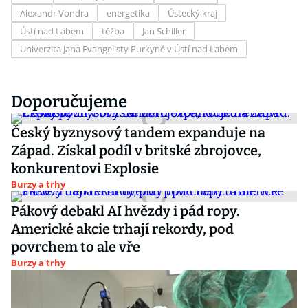
Alexandr Vondra
energetika
Ústecký kraj
Ústí nad Labem
těžba
Jan Schiller
Univerzita Jana Evangelisty Purkyně v Ústí nad Labem
Doporučujeme
Český byznysový tandem expanduje na
Západ. Získal podíl v britské zbrojovce,
konkurentovi Explosie
Burzy a trhy
Pákový debakl AI hvězdy i pád ropy.
Americké akcie trhají rekordy, pod
povrchem to ale vře
Burzy a trhy