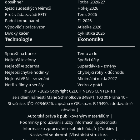
dosáhne?
Fotbal 2026/27
Sjezd sudetských Němců
Hokej 2026
Proč vláda zavádí EET?
Tenis 2026
Padni komu padni
F1 2026
Výpověď z práce vzor
Atletika 2026
Divoký kačer
Cyklistika 2026
Technologie
Ekonomika
SpaceX na burze
Temu a clo
Nejlepší telefony
Spořicí účty
Nejlepší AI zdarma
Superdávka – změny
Nejlepší chytré hodinky
Chybějící roky k důchodu
Nejlepší VPN – srovnání
Minimální mzda 2027
Netflix filmy a seriály
Vedro v práci
© 2001 - 2026 Copyright
CZECH NEWS CENTER a.s.
se sídlem náměstí Marie Schmolkové 3493/1, 100 00 Praha 10 -
Strašnice, IČO: 02346826, zapsána v OR, sp.zn. B 19490 a dodavatelé
obsahu
Autorská práva k publikovaným materiálům
Podmínky pro užívání služby informační společnosti
Informace o zpracování osobních údajů
Cookies
Nastavení soukromí
Vlastnická struktura