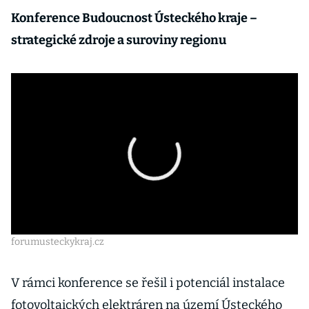
Konference Budoucnost Ústeckého kraje –
strategické zdroje a suroviny regionu
forumusteckykraj.cz
V rámci konference se řešil i potenciál instalace
fotovoltaických elektráren na území Ústeckého