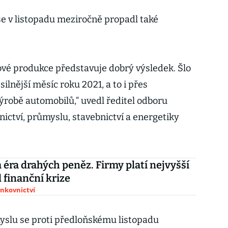
se v listopadu meziročně propadl také
vé produkce představuje dobrý výsledek. Šlo
ilnější měsíc roku 2021, a to i přes
ýrobě automobilů,“ uvedl ředitel odboru
snictví, průmyslu, stavebnictví a energetiky
 éra drahých peněz. Firmy platí nejvyšší
 finanční krize
ankovnictví
slu se proti předloňskému listopadu