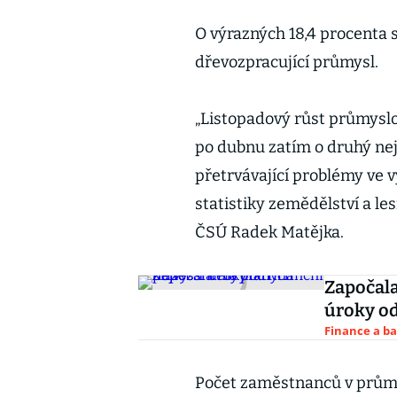
O výrazných 18,4 procenta 
dřevozpracující průmysl.
„Listopadový růst průmyslo
po dubnu zatím o druhý nejs
přetrvávající problémy ve v
statistiky zemědělství a le
ČSÚ Radek Matějka.
Započala
úroky od
Finance a b
Počet zaměstnanců v průmy