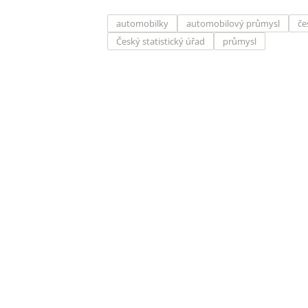
automobilky
automobilový průmysl
če
Český statistický úřad
průmysl