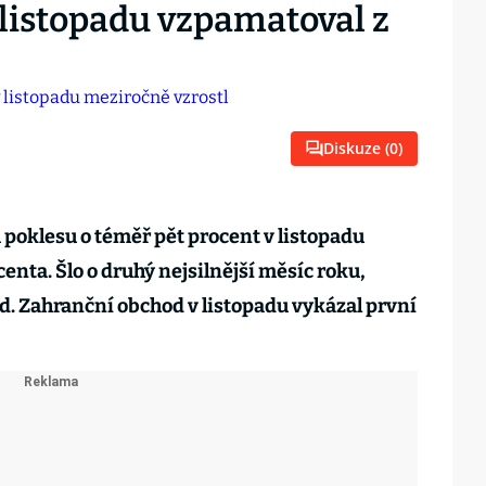
 listopadu vzpamatoval z
Diskuze (
0
)
poklesu o téměř pět procent v listopadu
centa. Šlo o druhý nejsilnější měsíc roku,
ad. Zahranční obchod v listopadu vykázal první