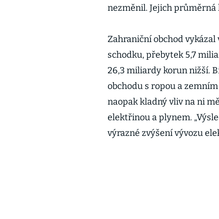
nezměnil. Jejich průměrná 
Zahraniční obchod vykázal v
schodku, přebytek 5,7 mili
26,3 miliardy korun nižší. B
obchodu s ropou a zemním p
naopak kladný vliv na ni m
elektřinou a plynem. „Výsl
výrazné zvýšení vývozu ele