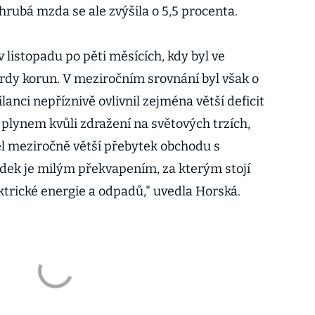
hrubá mzda se ale zvýšila o 5,5 procenta.
 listopadu po pěti měsících, kdy byl ve
ardy korun. V meziročním srovnání byl však o
ilanci nepříznivě ovlivnil zejména větší deficit
lynem kvůli zdražení na světových trzích,
ěl meziročně větší přebytek obchodu s
edek je milým překvapením, za kterým stojí
ktrické energie a odpadů," uvedla Horská.