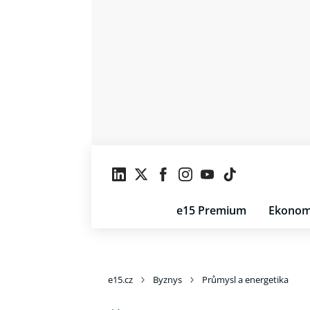
e15 Premium
Ekonom
e15.cz
Byznys
Průmysl a energetika