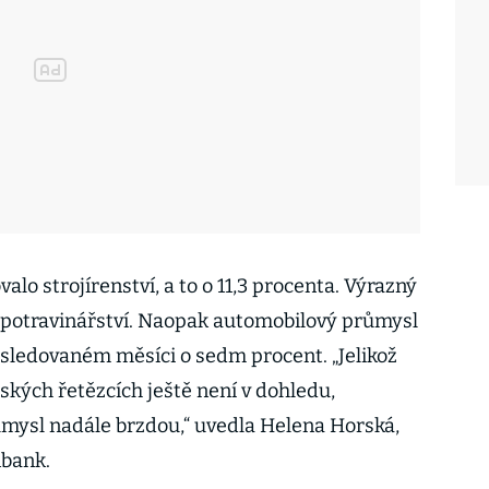
valo strojírenství, a to o 11,3 procenta. Výrazný
i potravinářství. Naopak automobilový průmysl
 sledovaném měsíci o sedm procent. „Jelikož
ských řetězcích ještě není v dohledu,
mysl nadále brzdou,“ uvedla Helena Horská,
nbank.