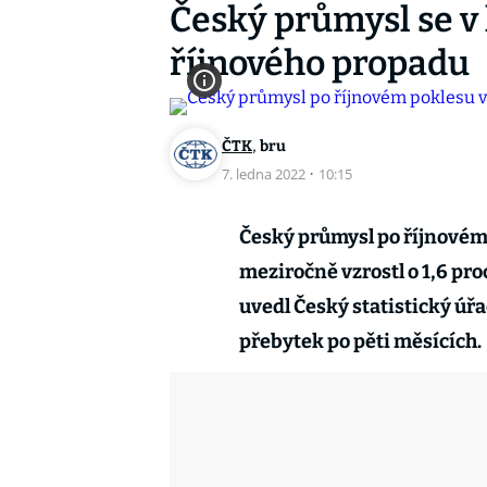
Český průmysl se v
říjnového propadu
,
ČTK
bru
7. ledna 2022
·
10:15
Český průmysl po říjnovém 
meziročně vzrostl o 1,6 pro
uvedl Český statistický úř
přebytek po pěti měsících.