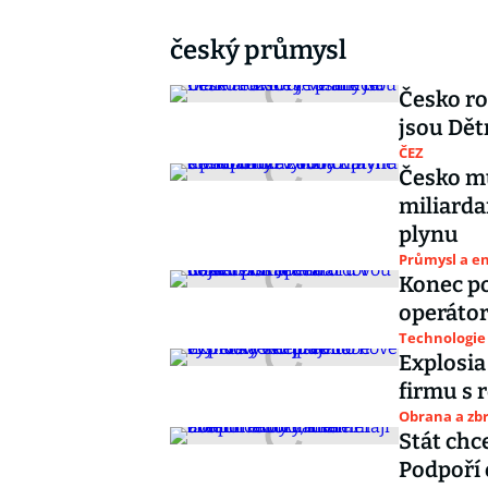
český průmysl
Česko ro
jsou Dět
ČEZ
Česko mů
miliarda
plynu
Průmysl a e
Konec po
operátor
Technologie
Explosia
firmu s 
Obrana a zbr
Stát chc
Podpoří 