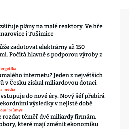
zšiřuje plány na malé reaktory. Ve hře
marovice i Tušimice
že zadotovat elektrárny až 150
mi. Počítá hlavně s podporou výroby z
nergetika
malého internetu? Jeden z největších
ů v Česku získal miliardovou dotaci
 a média
 vstupuje do nové éry. Nový šéf přebírá
rekordními výsledky v nejisté době
ojní průmysl
e rozdat téměř dvě miliardy firmám.
obory, které mají změnit ekonomiku