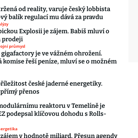
tržená od reality, varuje český lobbista
vý balík regulací mu dává za pravdu
lýzy
ickou Explosii je zájem. Babiš mluví o
prodeji
ojní průmysl
 gigafactory je ve vážném ohrožení.
 komise řeší peníze, mluví se o možném
příležitost české jaderné energetiky.
 přímý přenos
modulárnímu reaktoru v Temelíně je
EZ podepsal klíčovou dohodu s Rolls-
nergetika
zájem v hodnotě miliard. Přesun agendy