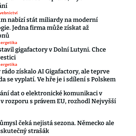
ání
avebnictví
m nabízí stát miliardy na moderní
gie. Jedna firma může získat až
ionů
nergetika
stavil gigafactory v Dolní Lutyni. Chce
estici
nergetika
 rádo získalo AI Gigafactory, ale teprve
da se vyplatí. Ve hře je i sdílení s Polskem
ní dat o elektronické komunikaci v
 v rozporu s právem EU, rozhodl Nejvyšší
ůmysl čeká nejistá sezona. Německo ale
 skutečný strašák