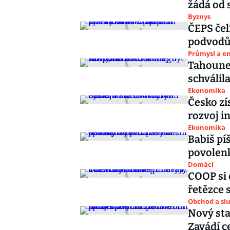
žádá od 
Byznys
ČEPS čel
podvodům
Průmysl a e
Tahounem
schválil
Ekonomika
Česko zí
rozvoj i
Ekonomika
Babiš p
povolen
Domácí
COOP si 
řetězce 
Obchod a sl
Nový sta
Zavádí c