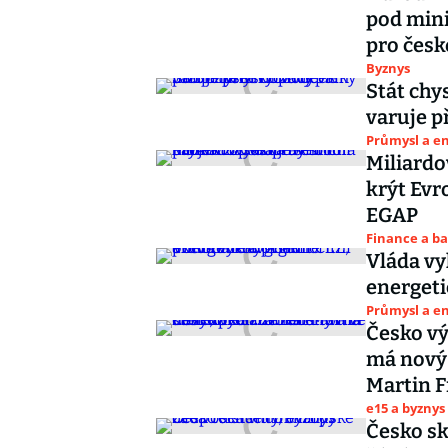
pod mini
pro česk
Byznys
Stát chy
varuje p
Průmysl a e
Miliardo
krýt Evr
EGAP
Finance a b
Vláda vy
energeti
Průmysl a e
Česko vý
má nový 
Martin F
e15 a byznys
Česko sk