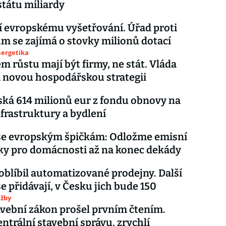
státu miliardy
í evropskému vyšetřování. Úřad proti
 se zajímá o stovky milionů dotací
nergetika
 růstu mají být firmy, ne stát. Vláda
a novou hospodářskou strategii
ská 614 milionů eur z fondu obnovy na
nfrastruktury a bydlení
íše evropským špičkám: Odložme emisní
ky pro domácnosti až na konec dekády
oblíbil automatizované prodejny. Další
se přidávají, v Česku jich bude 150
užby
vební zákon prošel prvním čtením.
entrální stavební správu, zrychlí