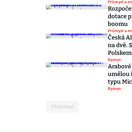
Průmysl a e
Rozpočet
dotace p
boomu
Průmysl a e
Česká AI 
na dvě. 
Polskem
Byznys
Arabové 
umělou i
typu Mic
Byznys
Předchozí