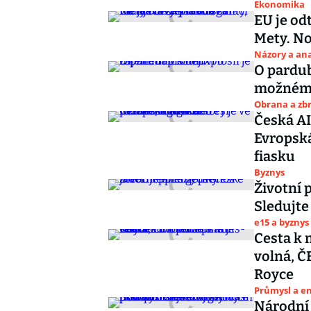
Ekonomika
EU je od
Mety. No
Názory a ana
O pardub
možném 
Obrana a zbr
Česká AI
Evropská
fiasku
Byznys
Životní 
Sledujte
e15 a byznys
Cesta k 
volná, Č
Royce
Průmysl a e
Národní 