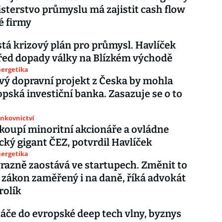
sterstvo průmyslu má zajistit cash flow
é firmy
stá krizový plán pro průmysl. Havlíček
řed dopady války na Blízkém východě
nergetika
vý dopravní projekt z Česka by mohla
opská investiční banka. Zasazuje se o to
ankovnictví
koupí minoritní akcionáře a ovládne
cký gigant ČEZ, potvrdil Havlíček
nergetika
razně zaostává ve startupech. Změnit to
zákon zaměřený i na daně, říká advokát
rolík
áče do evropské deep tech vlny, byznys