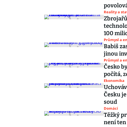
povolov
Reality a st
Zbrojařů
technolo
100 mil
Průmysl a e
Babiš za
jinou inv
Průmysl a e
Česko by
počítá, z
Ekonomika
Uchovává
Česku je
soud
Domácí
Těžký pr
není ten