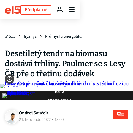
Předplatné
e15.cz
Byznys
Průmysl a energetika
Desetiletý tendr na biomasu
dostává trhliny. Paukner se s Lesy
ČR pře o třetinu dodávek
2
Fotogalerie
Ondřej Souček
0
21. listopadu 2022
·
18:00