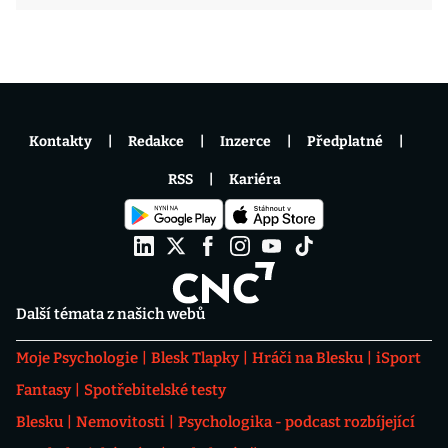
Kontakty
Redakce
Inzerce
Předplatné
RSS
Kariéra
Další témata z našich webů
Moje Psychologie
Blesk Tlapky
Hráči na Blesku
iSport
Fantasy
Spotřebitelské testy
Blesku
Nemovitosti
Psychologika - podcast rozbíjející