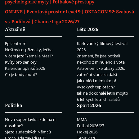
psychologické mýty
Fotbalové přestupy
ONLINE
Eventový prostor Level 9
OKTAGON 92: Szabová
vs. Pudilová
Chance Liga 2026/27
Aktuálně
Léto 2026
Epicentrum
Karlovarský filmový festival
Neštovice: příznaky, léčba
2026
V čem jezdí Yamal a Mesii?
Znamení, že jste potkali
Kvízy pro seniory
někoho z minulého života
Kalendář úplňků 2026
Astronomické úkazy 2026:
Co je bodycount?
zatmění slunce a další
Jak obléci miminko při
vysokých teplotách?
Jak na dokonalé letní mojito
6 lehkých letních salátů
Politika
Sport 2026
Nová superdávka: kdo na ní
MMA
dosáhne?
Fotbal 2026/27
Sjezd sudetských Němců
Hokej 2026
Proč vláda zavádí EET?
Tenis 2026