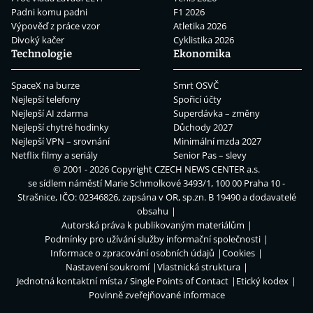
Padni komu padni
F1 2026
Výpověď z práce vzor
Atletika 2026
Divoký kačer
Cyklistika 2026
Technologie
Ekonomika
SpaceX na burze
Smrt OSVČ
Nejlepší telefony
Spořicí účty
Nejlepší AI zdarma
Superdávka – změny
Nejlepší chytré hodinky
Důchody 2027
Nejlepší VPN – srovnání
Minimální mzda 2027
Netflix filmy a seriály
Senior Pas – slevy
© 2001 - 2026 Copyright
CZECH NEWS CENTER a.s.
se sídlem náměstí Marie Schmolkové 3493/1, 100 00 Praha 10 -
Strašnice, IČO: 02346826, zapsána v OR, sp.zn. B 19490 a dodavatelé
obsahu
Autorská práva k publikovaným materiálům
Podmínky pro užívání služby informační společnosti
Informace o zpracování osobních údajů
Cookies
Nastavení soukromí
Vlastnická struktura
Jednotná kontaktní místa / Single Points of Contact
Etický kodex
Povinně zveřejňované informace