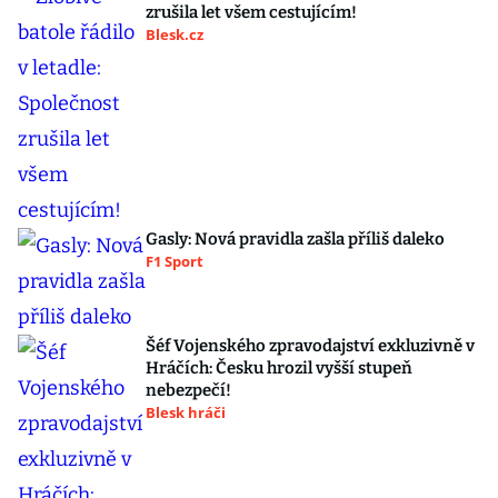
zrušila let všem cestujícím!
Blesk.cz
Gasly: Nová pravidla zašla příliš daleko
F1 Sport
Šéf Vojenského zpravodajství exkluzivně v
Hráčích: Česku hrozil vyšší stupeň
nebezpečí!
Blesk hráči