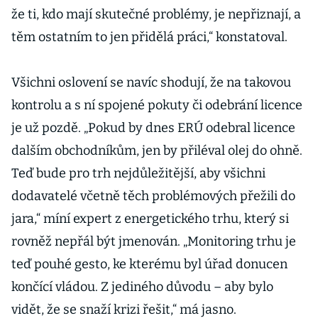
že ti, kdo mají skutečné problémy, je nepřiznají, a
těm ostatním to jen přidělá práci,“ konstatoval.
Všichni oslovení se navíc shodují, že na takovou
kontrolu a s ní spojené pokuty či odebrání licence
je už pozdě. „Pokud by dnes ERÚ odebral licence
dalším obchodníkům, jen by přiléval olej do ohně.
Teď bude pro trh nejdůležitější, aby všichni
dodavatelé včetně těch problémových přežili do
jara,“ míní expert z energetického trhu, který si
rovněž nepřál být jmenován. „Monitoring trhu je
teď pouhé gesto, ke kterému byl úřad donucen
končící vládou. Z jediného důvodu – aby bylo
vidět, že se snaží krizi řešit,“ má jasno.