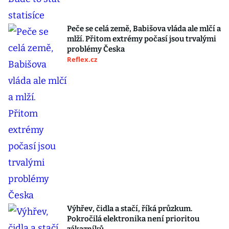
Peče se celá země, Babišova vláda ale mlčí a
mlží. Přitom extrémy počasí jsou trvalými
problémy Česka
Reflex.cz
Výhřev, čidla a stačí, říká průzkum.
Pokročilá elektronika není prioritou