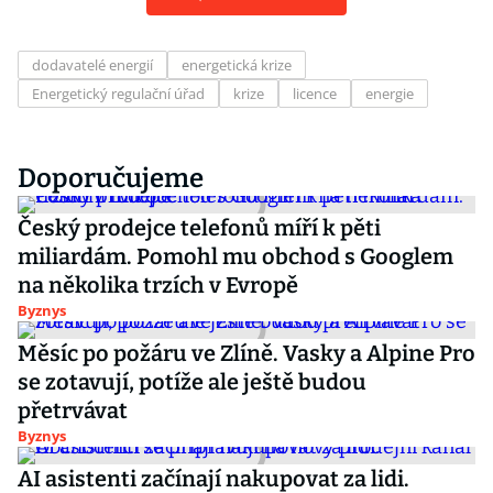
dodavatelé energií
energetická krize
Energetický regulační úřad
krize
licence
energie
Doporučujeme
Český prodejce telefonů míří k pěti
miliardám. Pomohl mu obchod s Googlem
na několika trzích v Evropě
Byznys
Měsíc po požáru ve Zlíně. Vasky a Alpine Pro
se zotavují, potíže ale ještě budou
přetrvávat
Byznys
AI asistenti začínají nakupovat za lidi.