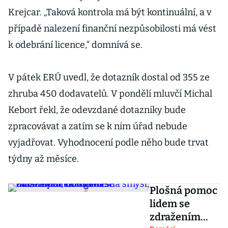
Krejcar. „Taková kontrola má být kontinuální, a v
případě nalezení finanční nezpůsobilosti má vést
k odebrání licence,“ domnívá se.
V pátek ERÚ uvedl, že dotazník dostal od 355 ze
zhruba 450 dodavatelů. V pondělí mluvčí Michal
Kebort řekl, že odevzdané dotazníky bude
zpracovávat a zatím se k nim úřad nebude
vyjadřovat. Vyhodnocení podle něho bude trvat
týdny až měsíce.
Plošná pomoc
lidem se
zdražením