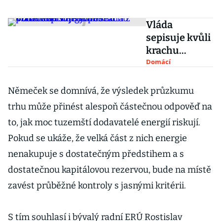
Vláda
sepisuje kvůli
krachu
Bohemia
Domácí
Energy
trestní
Němeček se domnívá, že výsledek průzkumu
oznámení.
trhu může přinést alespoň částečnou odpověď na
Firmu
to, jak moc tuzemští dodavatelé energií riskují.
podezírá z
Pokud se ukáže, že velká část z nich energie
podvodného
jednání
nenakupuje s dostatečným předstihem a s
dostatečnou kapitálovou rezervou, bude na místě
zavést průběžné kontroly s jasnými kritérii.
S tím souhlasí i bývalý radní ERÚ Rostislav