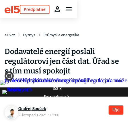
Předplatné
e15.cz
Byznys
Průmysl a energetika
Dodavatelé energií poslali
regulátorovi jen část dat. Úřad se
s tím musí spokojit
2
Fotogalerie
Ondřej Souček
0
2. listopadu 2021
·
05:00