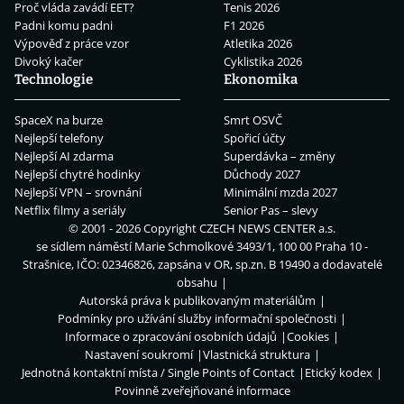
Proč vláda zavádí EET?
Tenis 2026
Padni komu padni
F1 2026
Výpověď z práce vzor
Atletika 2026
Divoký kačer
Cyklistika 2026
Technologie
Ekonomika
SpaceX na burze
Smrt OSVČ
Nejlepší telefony
Spořicí účty
Nejlepší AI zdarma
Superdávka – změny
Nejlepší chytré hodinky
Důchody 2027
Nejlepší VPN – srovnání
Minimální mzda 2027
Netflix filmy a seriály
Senior Pas – slevy
© 2001 - 2026 Copyright
CZECH NEWS CENTER a.s.
se sídlem náměstí Marie Schmolkové 3493/1, 100 00 Praha 10 -
Strašnice, IČO: 02346826, zapsána v OR, sp.zn. B 19490 a dodavatelé
obsahu
Autorská práva k publikovaným materiálům
Podmínky pro užívání služby informační společnosti
Informace o zpracování osobních údajů
Cookies
Nastavení soukromí
Vlastnická struktura
Jednotná kontaktní místa / Single Points of Contact
Etický kodex
Povinně zveřejňované informace