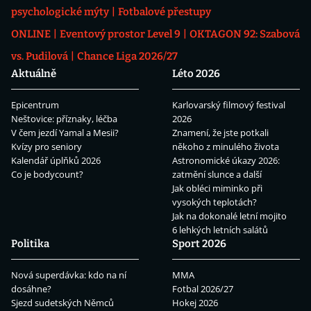
psychologické mýty
Fotbalové přestupy
ONLINE
Eventový prostor Level 9
OKTAGON 92: Szabová
vs. Pudilová
Chance Liga 2026/27
Aktuálně
Léto 2026
Epicentrum
Karlovarský filmový festival
Neštovice: příznaky, léčba
2026
V čem jezdí Yamal a Mesii?
Znamení, že jste potkali
Kvízy pro seniory
někoho z minulého života
Kalendář úplňků 2026
Astronomické úkazy 2026:
Co je bodycount?
zatmění slunce a další
Jak obléci miminko při
vysokých teplotách?
Jak na dokonalé letní mojito
6 lehkých letních salátů
Politika
Sport 2026
Nová superdávka: kdo na ní
MMA
dosáhne?
Fotbal 2026/27
Sjezd sudetských Němců
Hokej 2026