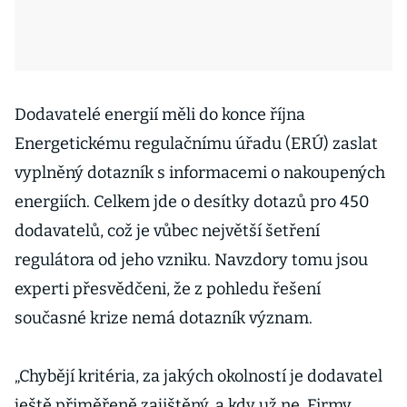
Dodavatelé energií měli do konce října
Energetickému regulačnímu úřadu (ERÚ) zaslat
vyplněný dotazník s informacemi o nakoupených
energiích. Celkem jde o desítky dotazů pro 450
dodavatelů, což je vůbec největší šetření
regulátora od jeho vzniku. Navzdory tomu jsou
experti přesvědčeni, že z pohledu řešení
současné krize nemá dotazník význam.
„Chybějí kritéria, za jakých okolností je dodavatel
ještě přiměřeně zajištěný, a kdy už ne. Firmy