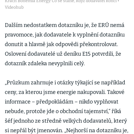
Krach Bohemia Energy: Co se stane, když dodavatel končí •
Videohub
Dalším nedostatkem dotazníku je, že ERÚ nemá
pravomoce, jak dodavatele k vyplnění dotazníku
donutit a hlavně jak odpovědi překontrolovat.
Oslovení dodavatelé už deníku E15 potvrdili, že
dotazník zdaleka nevyplnili celý.
„Průzkum zahrnuje i otázky týkající se například
ceny, za kterou jsme energie nakupovali. Takové
informace – předpokládám – nikdo vyplňovat
nebude, protože jde o obchodní tajemství,“ říká
šéf jednoho ze středně velkých dodavatelů, který
si nepřál být jmenován. „Nejhorší na dotazníku je,