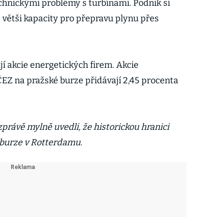
hnickými problémy s turbínami. Podnik si
 větši kapacity pro přepravu plynu přes
jí akcie energetických firem. Akcie
ČEZ na pražské burze přidávají 2,45 procenta
rávě mylně uvedli, že historickou hranici
 burze v Rotterdamu.