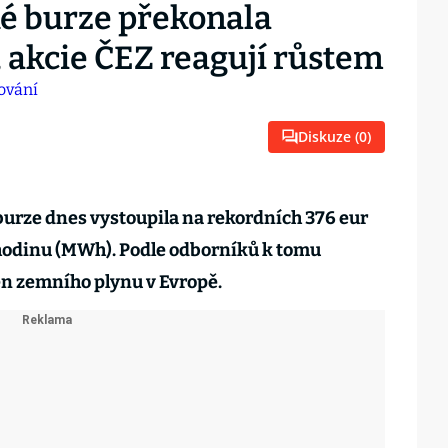
ké burze překonala
, akcie ČEZ reagují růstem
Diskuze (
0
)
burze dnes vystoupila na rekordních 376 eur
hodinu (MWh). Podle odborníků k tomu
cen zemního plynu v Evropě.