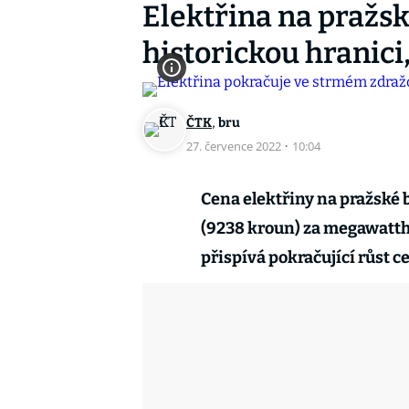
Elektřina na pražs
historickou hranici
,
ČTK
bru
27. července 2022
·
10:04
Cena elektřiny na pražské 
(9238 kroun) za megawatt
přispívá pokračující růst 