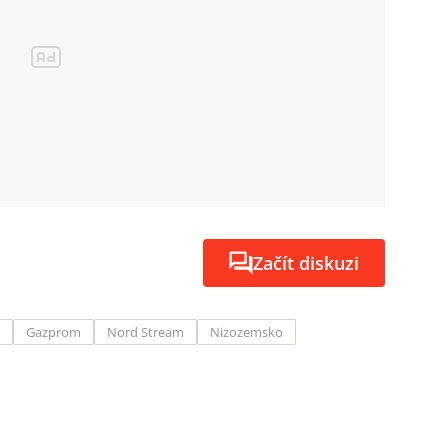
Začít diskuzi
Gazprom
Nord Stream
Nizozemsko