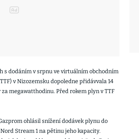
rh s dodáním v srpnu ve virtuálním obchodním
y (TTF) v Nizozemsku dopoledne přidávvala 14
ur za megawatthodinu. Před rokem plyn v TTF
Gazprom ohlásil snížení dodávek plynu do
ord Stream 1 na pětinu jeho kapacity.