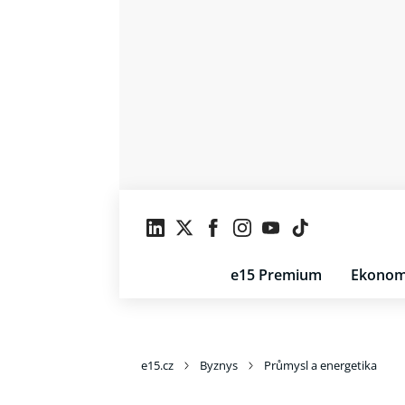
e15 Premium
Ekonom
e15.cz
Byznys
Průmysl a energetika