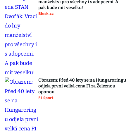
manželství pro všechny i s adopcemi. A
pak bude mít veselku!
Blesk.cz
Obrazem: Před 40 lety se na Hungaroringu
odjela první velká cena F1 za Železnou
oponou
F1 Sport