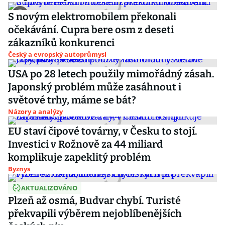
S novým elektromobilem překonali
očekávání. Cupra bere osm z deseti
zákazníků konkurenci
Český a evropský autoprůmysl
USA po 28 letech použily mimořádný zásah.
Japonský problém může zasáhnout i
světové trhy, máme se bát?
Názory a analýzy
EU staví čipové továrny, v Česku to stojí.
Investici v Rožnově za 44 miliard
komplikuje zapeklitý problém
Byznys
AKTUALIZOVÁNO
Plzeň až osmá, Budvar chybí. Turisté
překvapili výběrem nejoblíbenějších