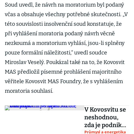
Soud uvedl, že návrh na moratorium byl podaný
včas a obsahuje všechny potřebné skutečnosti. „V
této souvislosti insolvenční soud konstatuje, že
při vyhlášení moratoria podaný návrh věcně
nezkoumá a moratorium vyhlásí, jsou-li splněny
pouze formální náležitosti,“ uvedl soudce
Miroslav Veselý. Poukázal také na to, že Kovosvit
MAS předložil písemné prohlášení majoritního
věřitele Kovosvit MAS Foundry, že s vyhlášením
moratoria souhlasí.
V Kovosvitu se
neshodnou,
zda je podnik
v úpadku.
Průmysl a energetika