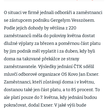
Obchodním
partnerům ale
O situaci ve firmě jednali odboráři a zaměstnanci
dluží dál
se zástupcem podniku Gergelym Vesszösem.
Podle jejich dohody by většina z 220
zaměstnanců měla do poloviny května dostat
dlužné výplaty za březen a poměrnou část platu
by jim podnik měl vyplatit i za duben, kdy byli
doma na takzvané překážce ze strany
zaměstnavatele. Výsledky jednání ČTK sdělil
mluvčí odborové organizace OS Kovo Jan Exner.
Zaměstnanci, kteří zůstávají doma i v květnu,
dostanou také jen část platu, a to 85 procent. To
ale platí pouze do 7. května, kdy jednání budou
pokračovat, dodal Exner. V jaké výši bude