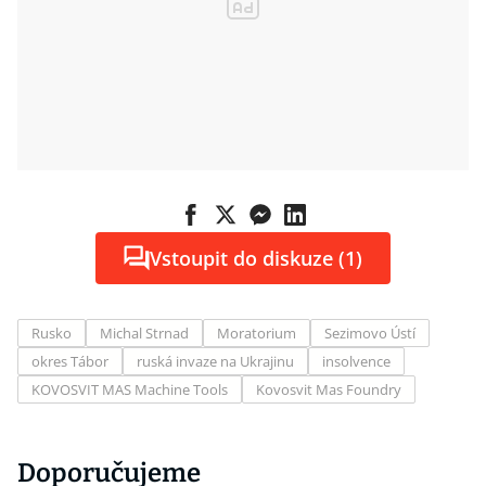
Vstoupit do diskuze (1)
Rusko
Michal Strnad
Moratorium
Sezimovo Ústí
okres Tábor
ruská invaze na Ukrajinu
insolvence
KOVOSVIT MAS Machine Tools
Kovosvit Mas Foundry
Doporučujeme