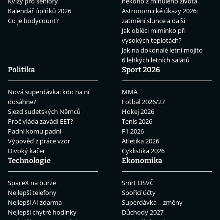
Kvízy pro seniory
někoho z minulého života
Kalendář úplňků 2026
Astronomické úkazy 2026:
Co je bodycount?
zatmění slunce a další
Jak obléci miminko při
vysokých teplotách?
Jak na dokonalé letní mojito
6 lehkých letních salátů
Politika
Sport 2026
Nová superdávka: kdo na ní
MMA
dosáhne?
Fotbal 2026/27
Sjezd sudetských Němců
Hokej 2026
Proč vláda zavádí EET?
Tenis 2026
Padni komu padni
F1 2026
Výpověď z práce vzor
Atletika 2026
Divoký kačer
Cyklistika 2026
Technologie
Ekonomika
SpaceX na burze
Smrt OSVČ
Nejlepší telefony
Spořicí účty
Nejlepší AI zdarma
Superdávka – změny
Nejlepší chytré hodinky
Důchody 2027