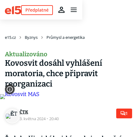
Předplatné
e15.cz
Byznys
Průmysl a energetika
Aktualizováno
Kovosvit dosáhl vyhlášení
moratoria, chce připravit
reorganizaci
ČTK
1
3. května 2024
·
20:40