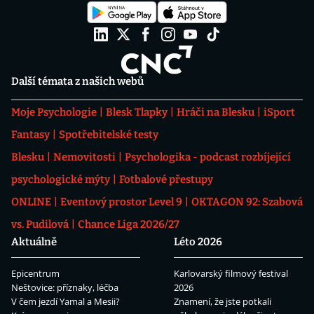
Další témata z našich webů
Moje Psychologie
Blesk Tlapky
Hráči na Blesku
iSport
Fantasy
Spotřebitelské testy
Blesku
Nemovitosti
Psychologika - podcast rozbíjející
psychologické mýty
Fotbalové přestupy
ONLINE
Eventový prostor Level 9
OKTAGON 92: Szabová
vs. Pudilová
Chance Liga 2026/27
Aktuálně
Léto 2026
Epicentrum
Karlovarský filmový festival
Neštovice: příznaky, léčba
2026
V čem jezdí Yamal a Mesii?
Znamení, že jste potkali