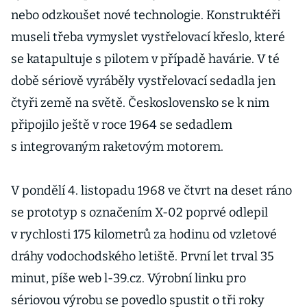
nebo odzkoušet nové technologie. Konstruktéři
museli třeba vymyslet vystřelovací křeslo, které
se katapultuje s pilotem v případě havárie. V té
době sériově vyráběly vystřelovací sedadla jen
čtyři země na světě. Československo se k nim
připojilo ještě v roce 1964 se sedadlem
s integrovaným raketovým motorem.
V pondělí 4. listopadu 1968 ve čtvrt na deset ráno
se prototyp s označením X-02 poprvé odlepil
v rychlosti 175 kilometrů za hodinu od vzletové
dráhy vodochodského letiště. První let trval 35
minut, píše web l-39.cz. Výrobní linku pro
sériovou výrobu se povedlo spustit o tři roky