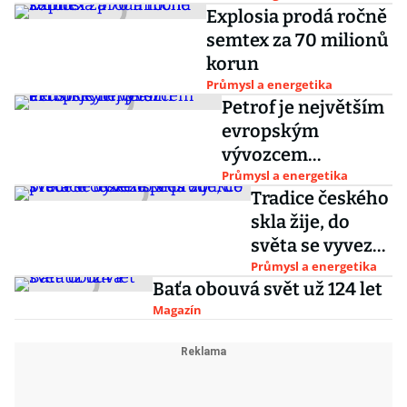
Explosia prodá ročně
semtex za 70 milionů
korun
Průmysl a energetika
Petrof je největším
evropským
vývozcem
akustických pian
Průmysl a energetika
Tradice českého
skla žije, do
světa se vyveze
přes 90 procent
Průmysl a energetika
Baťa obouvá svět už 124 let
tuzemské
Magazín
produkce