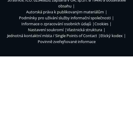
Strašnice, IČO: 02346826, zapsána v OR, sp.zn. B 19490 a dodavatelé
obsahu
Autorská práva k publikovaným materiálům
Podmínky pro užívání služby informační společnosti
Informace o zpracování osobních údajů
Cookies
Nastavení soukromí
Vlastnická struktura
Jednotná kontaktní místa / Single Points of Contact
Etický kodex
Povinně zveřejňované informace