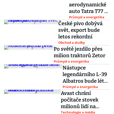
aerodynamické
auto Tatra T77 se
inspirovalo
Průmysl a energetika
České pivo dobývá
výrobou
svět, export bude
válečných
letos rekordní
letadel
Obchod a služby
Po světě jezdilo přes
milion traktorů Zetor
Průmysl a energetika
Nástupce
legendárního L-39
Albatros bude létat
v Senegalu
Průmysl a energetika
Avast chrání
počítače stovek
milionů lidí na
celém světě
Technologie a média