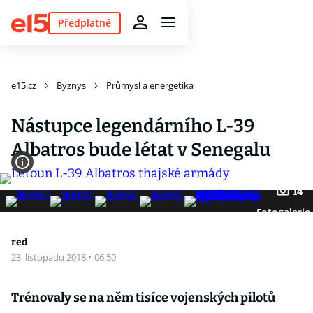
Předplatné
e15.cz
Byznys
Průmysl a energetika
Nástupce legendárního L-39
Albatros bude létat v Senegalu
14
Fotogalerie
red
23. listopadu 2018
·
06:50
Trénovaly se na něm tisíce vojenských pilotů