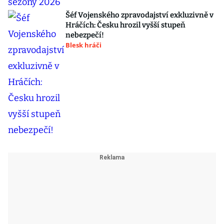
Šéf Vojenského zpravodajství exkluzivně v
Hráčích: Česku hrozil vyšší stupeň
nebezpečí!
Blesk hráči