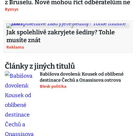
z Bruselu. Nově mohou říct odběratelům ne
Byznys
Jak spolehlivě zakryjete šediny? Tohle
musíte znát
Reklama
Články z jiných titulů
Babišova dovolená: Kousek od oblíbené
destinace Čechů a Onassisova ostrova
Blesk politika