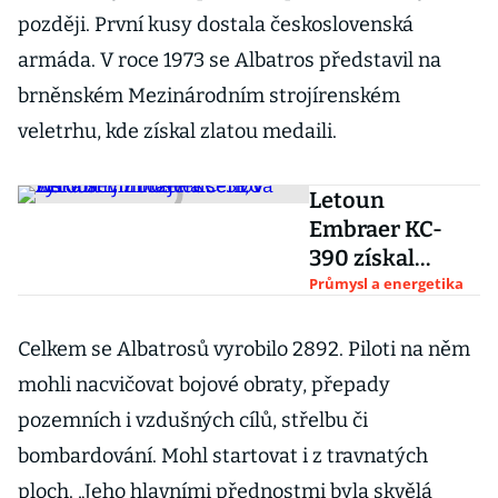
později. První kusy dostala československá
armáda. V roce 1973 se Albatros představil na
brněnském Mezinárodním strojírenském
veletrhu, kde získal zlatou medaili.
Letoun
Embraer KC-
390 získal
civilní
Průmysl a energetika
osvědčení, v
Aeru se již
Celkem se Albatrosů vyrobilo 2892. Piloti na něm
rozjela sériová
mohli nacvičovat bojové obraty, přepady
výroba
pozemních i vzdušných cílů, střelbu či
bombardování. Mohl startovat i z travnatých
ploch. „Jeho hlavními přednostmi byla skvělá