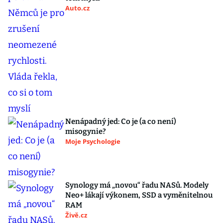
Auto.cz
Nenápadný jed: Co je (a co není)
misogynie?
Moje Psychologie
Synology má „novou“ řadu NASů. Modely
Neo+ lákají výkonem, SSD a vyměnitelnou
RAM
Živě.cz