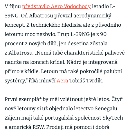
V říjnu
představilo Aero Vodochody
letadlo L-
39NG. Od Albatrosu převzal aerodynamciký
koncept. Z technického hlediska ale z původního
letounu moc nezbylo. Trup L-39NG je z 90
procent z nových dílů, jen desetina zůstala
z Albatrosu. „Nemá také charakteristické palivové
nádrže na koncích křídel. Nádrž je integrovaná
přímo v křídle. Letoun má také pokročilé palubní
systémy,“ říká mluvčí
Aera
Tobiáš Tvrdík.
První exemplář by měl vzlétnout ještě letos. Čtyři
nové letouny si už objednalo letectvo Senegalu.
Zájem mají také portugalská společnost SkyTech
a americká RSW. Prodeji má pomoci i dobrá