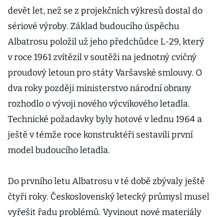
devět let, než se z projekčních výkresů dostal do
sériové výroby. Základ budoucího úspěchu
Albatrosu položil už jeho předchůdce L-29, který
v roce 1961 zvítězil v soutěži na jednotný cvičný
proudový letoun pro státy Varšavské smlouvy. O
dva roky později ministerstvo národní obrany
rozhodlo o vývoji nového výcvikového letadla.
Technické požadavky byly hotové v lednu 1964 a
ještě v témže roce konstruktéři sestavili první
model budoucího letadla.
Do prvního letu Albatrosu v té době zbývaly ještě
čtyři roky. Československý letecký průmysl musel
vyřešit řadu problémů. Vyvinout nové materiály