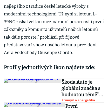
nejlepšího z tradice české letecké výroby s
moderními technologiemi. Už nyní si letoun L-
39NG získal velkou mezinárodní pozornost i první
zákazníky a komunita uživatelů našich letounů
tak dále poroste,“ prohlásil při říjnové
představovací show nového letounu prezident
Aera Vodochody Giuseppe Giordo.
Profily jednotlivých ikon najdete zde:
Škoda Auto je
globální značka s
hodnotou téměř
40 miliard korun
Průmysl a energetika
První