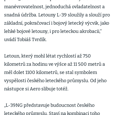
manévrovatelnost, jednoduchá ovladatelnost a
snadná údržba. Letouny L-39 sloužily a slouží pro
základní, pokračovací i bojový letecký výcvik, jako
lehké bojové letouny, i pro leteckou akrobacii,“
uvádí Tobiáš Tvrdík.
Letoun, který mohl létat rychlostí až 750
kilometrů za hodinu ve výšce až 11 500 metrů a
měl dolet 1100 kilometrů, se stal symbolem
vyspělosti českého leteckého průmyslu. Od jeho
nástupce si Aero slibuje totéž.
„L-39NG představuje budoucnost českého
leteckého průmyslu. Staví na kombinaci toho