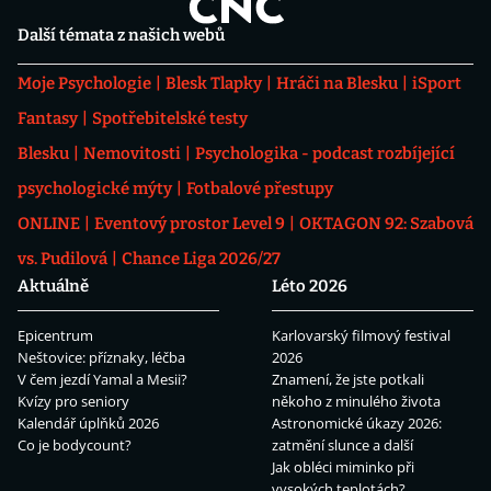
Další témata z našich webů
Moje Psychologie
Blesk Tlapky
Hráči na Blesku
iSport
Fantasy
Spotřebitelské testy
Blesku
Nemovitosti
Psychologika - podcast rozbíjející
psychologické mýty
Fotbalové přestupy
ONLINE
Eventový prostor Level 9
OKTAGON 92: Szabová
vs. Pudilová
Chance Liga 2026/27
Aktuálně
Léto 2026
Epicentrum
Karlovarský filmový festival
Neštovice: příznaky, léčba
2026
V čem jezdí Yamal a Mesii?
Znamení, že jste potkali
Kvízy pro seniory
někoho z minulého života
Kalendář úplňků 2026
Astronomické úkazy 2026:
Co je bodycount?
zatmění slunce a další
Jak obléci miminko při
vysokých teplotách?