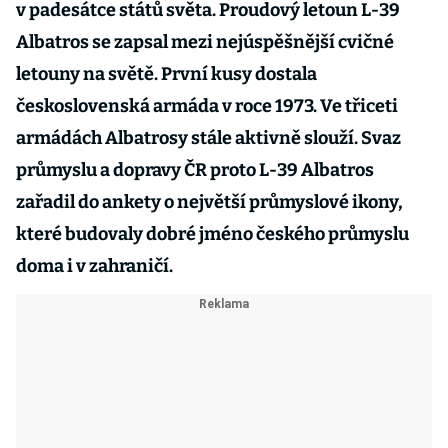
v padesátce států světa. Proudový letoun L-39
Albatros se zapsal mezi nejúspěšnější cvičné
letouny na světě. První kusy dostala
československá armáda v roce 1973. Ve třiceti
armádách Albatrosy stále aktivně slouží. Svaz
průmyslu a dopravy ČR proto L-39 Albatros
zařadil do ankety o největší průmyslové ikony,
které budovaly dobré jméno českého průmyslu
doma i v zahraničí.