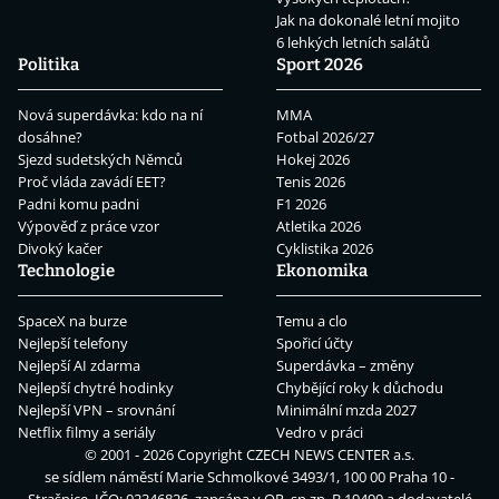
Jak na dokonalé letní mojito
6 lehkých letních salátů
Politika
Sport 2026
Nová superdávka: kdo na ní
MMA
dosáhne?
Fotbal 2026/27
Sjezd sudetských Němců
Hokej 2026
Proč vláda zavádí EET?
Tenis 2026
Padni komu padni
F1 2026
Výpověď z práce vzor
Atletika 2026
Divoký kačer
Cyklistika 2026
Technologie
Ekonomika
SpaceX na burze
Temu a clo
Nejlepší telefony
Spořicí účty
Nejlepší AI zdarma
Superdávka – změny
Nejlepší chytré hodinky
Chybějící roky k důchodu
Nejlepší VPN – srovnání
Minimální mzda 2027
Netflix filmy a seriály
Vedro v práci
© 2001 - 2026 Copyright
CZECH NEWS CENTER a.s.
se sídlem náměstí Marie Schmolkové 3493/1, 100 00 Praha 10 -