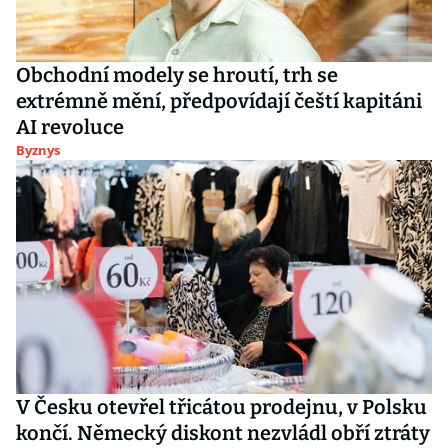
Obchodní modely se hroutí, trh se
extrémně mění, předpovídají čeští kapitáni
AI revoluce
Byznys
V Česku otevřel třicátou prodejnu, v Polsku
končí. Německý diskont nezvládl obří ztráty