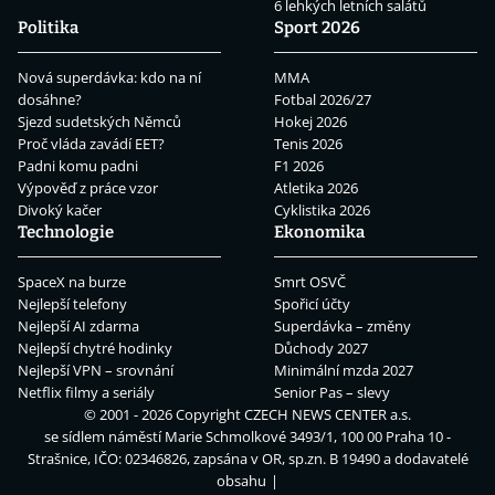
6 lehkých letních salátů
Politika
Sport 2026
Nová superdávka: kdo na ní
MMA
dosáhne?
Fotbal 2026/27
Sjezd sudetských Němců
Hokej 2026
Proč vláda zavádí EET?
Tenis 2026
Padni komu padni
F1 2026
Výpověď z práce vzor
Atletika 2026
Divoký kačer
Cyklistika 2026
Technologie
Ekonomika
SpaceX na burze
Smrt OSVČ
Nejlepší telefony
Spořicí účty
Nejlepší AI zdarma
Superdávka – změny
Nejlepší chytré hodinky
Důchody 2027
Nejlepší VPN – srovnání
Minimální mzda 2027
Netflix filmy a seriály
Senior Pas – slevy
© 2001 - 2026 Copyright
CZECH NEWS CENTER a.s.
se sídlem náměstí Marie Schmolkové 3493/1, 100 00 Praha 10 -
Strašnice, IČO: 02346826, zapsána v OR, sp.zn. B 19490 a dodavatelé
obsahu