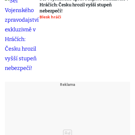
Hráčích: Česku hrozil vyšší stupeň
nebezpečí!
Blesk hráči