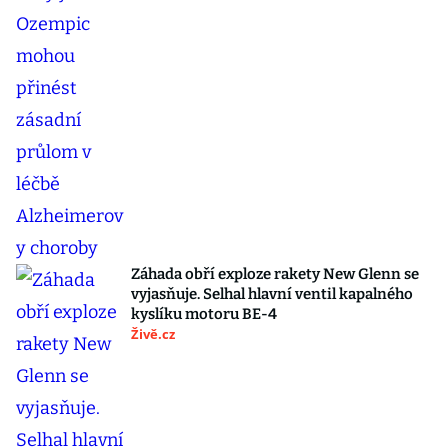
Záhada obří exploze rakety New Glenn se
vyjasňuje. Selhal hlavní ventil kapalného
kyslíku motoru BE-4
Živě.cz