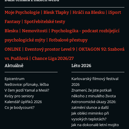
Moje Psychologie
Blesk Tlapky
Hráči na Blesku
iSport
Fantasy
Spotřebitelské testy
Blesku
Nemovitosti
Psychologika - podcast rozbíjející
psychologické mýty
Fotbalové přestupy
ONLINE
Eventový prostor Level 9
OKTAGON 92: Szabová
vs. Pudilová
Chance Liga 2026/27
Aktuálně
Léto 2026
Epicentrum
Karlovarský filmový festival
Neštovice: příznaky, léčba
2026
V čem jezdí Yamal a Mesii?
Znamení, že jste potkali
Kvízy pro seniory
někoho z minulého života
Kalendář úplňků 2026
Astronomické úkazy 2026:
Co je bodycount?
zatmění slunce a další
Jak obléci miminko při
vysokých teplotách?
Jak na dokonalé letní mojito