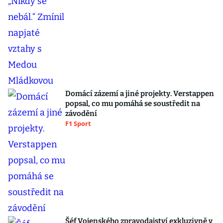
Domácí zázemí a jiné projekty. Verstappen
popsal, co mu pomáhá se soustředit na
závodění
F1 Sport
Šéf Vojenského zpravodajství exkluzivně v