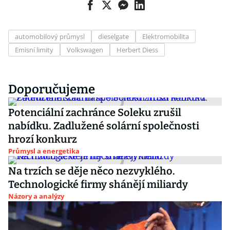
automobilový průmysl
dieselgate
Elektromobilita
Emisní limity
Volkswagen
Herbert Diess
Doporučujeme
Potenciální zachránce Soleku zrušil
nabídku. Zadlužené solární společnosti
hrozí konkurz
Průmysl a energetika
Na trzích se děje něco nezvyklého.
Technologické firmy shánějí miliardy
Názory a analýzy