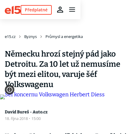
Předplatné
e15.cz
Byznys
Průmysl a energetika
Německu hrozí stejný pád jako
Detroitu. Za 10 let už nemusíme
být mezi elitou, varuje šéf
Volkswagenu
David Bureš - Auto.cz
18. října 2018
·
15:00