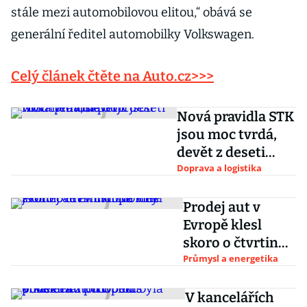
stále mezi automobilovou elitou,“ obává se
generální ředitel automobilky Volkswagen.
Celý článek čtěte na Auto.cz>>>
Nová pravidla STK
jsou moc tvrdá,
devět z deseti
vozů nemusí
Doprava a logistika
projít
Prodej aut v
Evropě klesl
skoro o čtvrtinu.
Na vině jsou
Průmysl a energetika
nové emisní
normy
V kancelářích