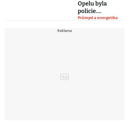
Opelu byla
policie.
Automobilku
Průmysl a energetika
podezírá z
podvodů s
emisemi