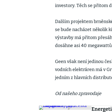
investory. Těch se přitom 
Dalším projektem brněnské f
se bude nacházet několik kil
výstavby má přitom přesáh
dosáhne asi 40 megawattů
Geen však není jedinou čes
vodních elektráren má v Gr
jedním z hlavních distribut
Od našeho zpravodaje
Energeti