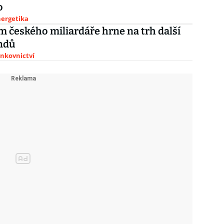
o
nergetika
 českého miliardáře hrne na trh další
ondů
ankovnictví