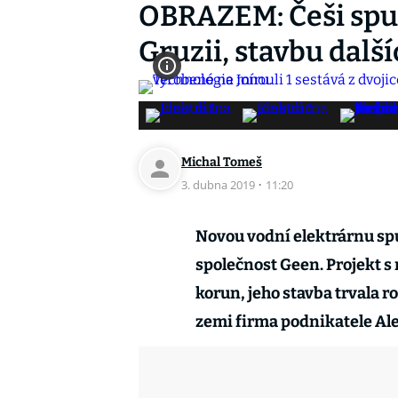
OBRAZEM: Češi spus
Gruzii, stavbu další
Michal Tomeš
3. dubna 2019
·
11:20
Novou vodní elektrárnu spu
společnost Geen. Projekt s 
korun, jeho stavba trvala ro
zemi firma podnikatele Al