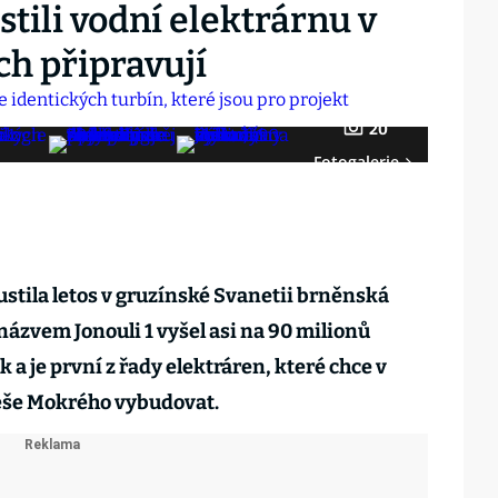
tili vodní elektrárnu v
ch připravují
20
Fotogalerie
stila letos v gruzínské Svanetii brněnská
názvem Jonouli 1 vyšel asi na 90 milionů
k a je první z řady elektráren, které chce v
eše Mokrého vybudovat.