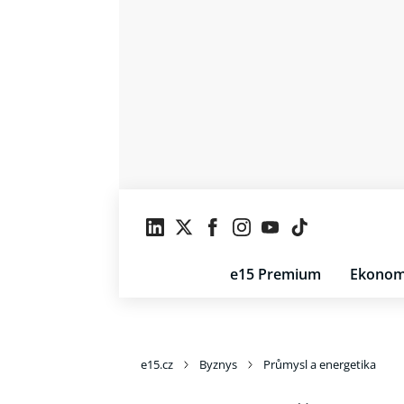
e15 Premium
Ekonom
e15.cz
Byznys
Průmysl a energetika