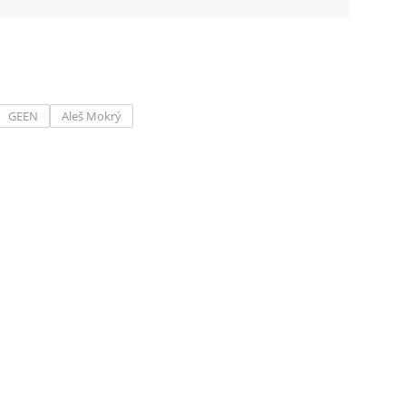
GEEN
Aleš Mokrý