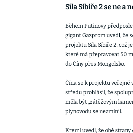
Síla Sibiře 2 se ne a 
Během Putinovy předposled
gigant Gazprom uvedl, že s
projektu Síla Sibiře 2, což
které má přepravovat 50 m
do Číny přes Mongolsko.
Čína se k projektu veřejně 
středu prohlásil, že spolup
měla být „zátěžovým kamen
plynovodu se nezmínil.
Kreml uvedl, že obě strany