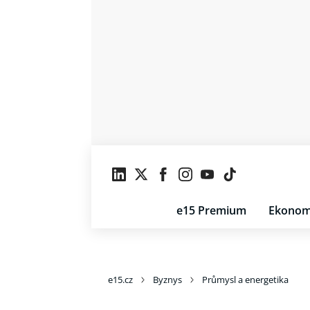
e15 Premium
Ekonom
e15.cz
Byznys
Průmysl a energetika