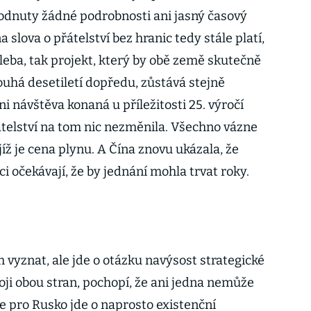
hodnuty žádné podrobnosti ani jasný časový
lova o přátelství bez hranic tedy stále platí,
leba, tak projekt, který by obě země skutečně
uhá desetiletí dopředu, zůstává stejně
ni návštěva konaná u příležitosti 25. výročí
telství na tom nic nezměnila. Všechno vázne
 jíž je cena plynu. A Čína znovu ukázala, že
ci očekávají, že by jednání mohla trvat roky.
m vyznat, ale jde o otázku navýsost strategické
ji obou stran, pochopí, že ani jedna nemůže
že pro Rusko jde o naprosto existenční