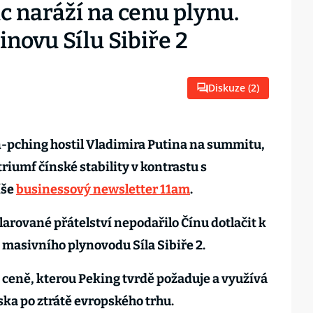
ic naráží na cenu plynu.
inovu Sílu Sibiře 2
Diskuze (
2
)
n-pching hostil Vladimira Putina na summitu,
triumf čínské stability v kontrastu s
íše
businessový newsletter 11am
.
arované přátelství nepodařilo Čínu dotlačit k
 masivního plynovodu Síla Sibiře 2.
 ceně, kterou Peking tvrdě požaduje a využívá
ska po ztrátě evropského trhu.