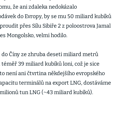
tomu, že ani zdaleka nedokázalo
ávek do Evropy, by se mu 50 miliard kubíků
proudit přes Sílu Sibiře 2 z poloostrova Jamal
řes Mongolsko, velmi hodilo.
 do Číny ze zhruba deseti miliard metrů
téměř 39 miliard kubíků loni, což je sice
to není ani čtvrtina někdejšího evropského
apacitu terminálů na export LNG, dostáváme
 milionů tun LNG (~43 miliard kubíků).