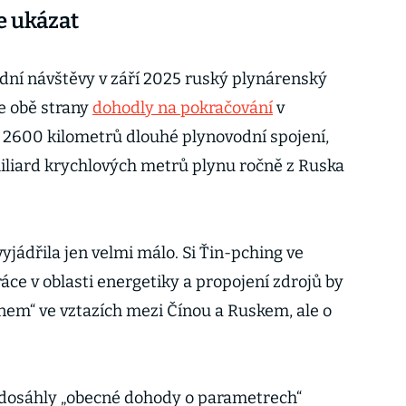
ne ukázat
ní návštěvy v září 2025 ruský plynárenský
e obě strany
dohodly na pokračování
v
 je 2600 kilometrů dlouhé plynovodní spojení,
iliard krychlových metrů plynu ročně z Ruska
vyjádřila jen velmi málo. Si Ťin-pching ve
ráce v oblasti energetiky a propojení zdrojů by
em“ ve vztazích mezi Čínou a Ruskem, ale o
 dosáhly „obecné dohody o parametrech“