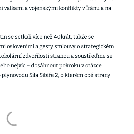
válkami a vojenskými konflikty v Íránu a na
in se setkali více než 40krát, takže se
mi osloveními a gesty smlouvy o strategickém
okolární zdvořilosti stranou a soustřeďme se
 všeho nejvíc – dosáhnout pokroku v otázce
plynovodu Síla Sibiře 2, o kterém obě strany