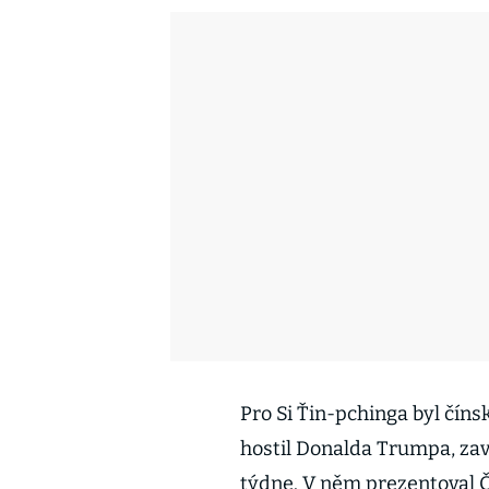
Pro Si Ťin-pchinga byl čín
hostil Donalda Trumpa, z
týdne. V něm prezentoval Č