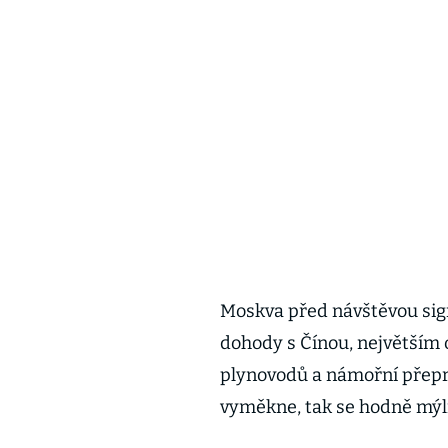
Moskva před návštěvou signa
dohody s Čínou, největším 
plynovodů a námořní přepra
vyměkne, tak se hodně mýli