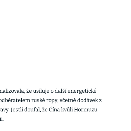
lizovala, že usiluje o další energetické
odběratelem ruské ropy, včetně dodávek z
vy. Jestli doufal, že Čína kvůli Hormuzu
l.