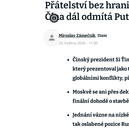
Přátelství bez hran
Čína dál odmítá Put
,
Miroslav Zámečník
11am
23. května 2026
·
11:00
Čínský prezident Si Ťi
který prezentoval jako 
globálními konflikty, p
Moskvě se ani přes dekl
finální dohodě o stavbě
Jednání vázne na nízké
tak oslabené pozice Ru