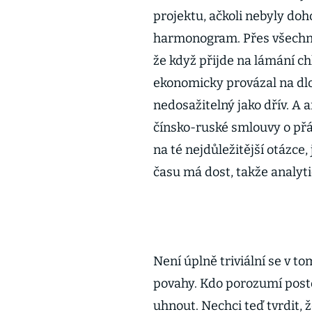
projektu, ačkoli nebyly do
harmonogram. Přes všechna s
že když přijde na lámání ch
ekonomicky provázal na dlo
nedosažitelný jako dřív. A a
čínsko-ruské smlouvy o přá
na té nejdůležitější otázce,
času má dost, takže analyti
Není úplně triviální se v to
povahy. Kdo porozumí posto
uhnout. Nechci teď tvrdit, 