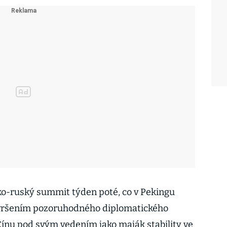
sko-ruský summit týden poté, co v Pekingu
avršením pozoruhodného diplomatického
ínu pod svým vedením jako maják stability ve