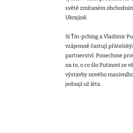
světě zmítaném obchodními 
Ukrajině.
Si Ťin-pching a Vladimir Put
vzájemně častují přátelský
partnerství. Ponechme prot
na to, o co šlo Putinovi ze
výstavby nového masivního 
jednají už léta.