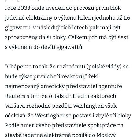
roce 2033 bude uveden do provozu první blok
jaderné elektrárny o výkonu kolem jednoho až 1,6
gigawattu, v následujících letech pak mají být
zprovozněny další bloky. Celkem jich má být šest
s výkonem do devíti gigawattů.
"Chápeme to tak, že rozhodnutí (polské vlády) se
bude týkat prvních tří reaktorů," řekl
nejmenovaný americký představitel agentuře
Reuters s tím, že o dalších třech reaktorech
Varšava rozhodne později. Washington však
očekává, že Westinghouse postaví i zbylé tři bloky.
Podle amerického představitele spolupráce na
stavbě jaderné elektrárně posílá do Moskvy