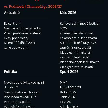
vs. Pudilová
Chance Liga 2026/27
Aktuálně
Léto 2026
Epicentrum
Karlovarský filmový festival
Neštovice: příznaky, léčba
2026
V čem jezdí Yamal a Mesii?
Znamení, že jste potkali
Kvízy pro seniory
někoho z minulého života
Kalendář úplňků 2026
Astronomické úkazy 2026:
Co je bodycount?
zatmění slunce a další
Jak obléci miminko při
vysokých teplotách?
Jak na dokonalé letní mojito
6 lehkých letních salátů
Politika
Sport 2026
Nová superdávka: kdo na ní
MMA
dosáhne?
Fotbal 2026/27
Sjezd sudetských Němců
Hokej 2026
Proč vláda zavádí EET?
Tenis 2026
Padni komu padni
F1 2026
Výpověď z práce vzor
Atletika 2026