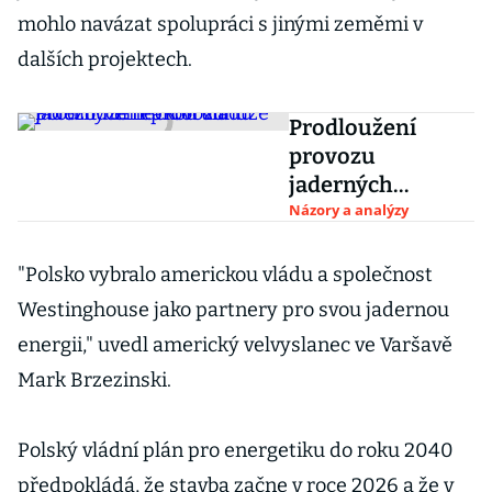
mohlo navázat spolupráci s jinými zeměmi v
dalších projektech.
Prodloužení
provozu
jaderných
reaktorů může
Názory a analýzy
položit
německou vládu
"Polsko vybralo americkou vládu a společnost
Westinghouse jako partnery pro svou jadernou
energii," uvedl americký velvyslanec ve Varšavě
Mark Brzezinski.
Polský vládní plán pro energetiku do roku 2040
předpokládá, že stavba začne v roce 2026 a že v