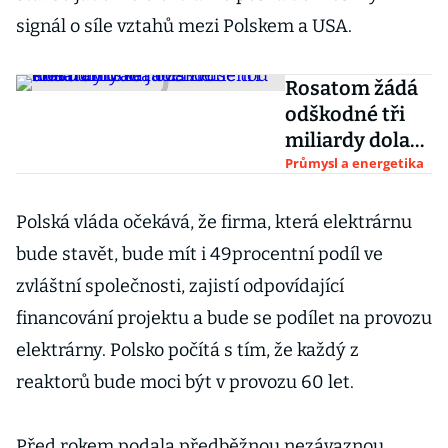
signál o síle vztahů mezi Polskem a USA.
Rosatom žádá
odškodné tři
miliardy dolarů
za zrušenou
Průmysl a energetika
stavbu finské
jaderné
Polská vláda očekává, že firma, která elektrárnu
elektrárny
bude stavět, bude mít i 49procentní podíl ve
zvláštní společnosti, zajistí odpovídající
financování projektu a bude se podílet na provozu
elektrárny. Polsko počítá s tím, že každý z
reaktorů bude moci být v provozu 60 let.
Před rokem podala předběžnou nezávaznou