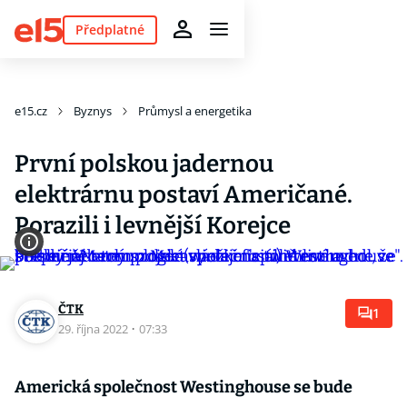
Předplatné
e15.cz
Byznys
Průmysl a energetika
První polskou jadernou
elektrárnu postaví Američané.
Porazili i levnější Korejce
ČTK
1
29. října 2022
·
07:33
Americká společnost Westinghouse se bude