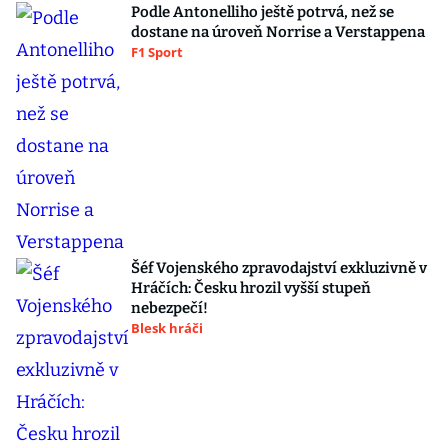
Podle Antonelliho ještě potrvá, než se
dostane na úroveň Norrise a Verstappena
F1 Sport
Šéf Vojenského zpravodajství exkluzivně v
Hráčích: Česku hrozil vyšší stupeň
nebezpečí!
Blesk hráči