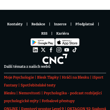
Kontakty
Redakce
Inzerce
Předplatné
RSS
Kariéra
Další témata z našich webů
Moje Psychologie
Blesk Tlapky
Hráči na Blesku
iSport
Fantasy
Spotřebitelské testy
Blesku
Nemovitosti
Psychologika - podcast rozbíjející
psychologické mýty
Fotbalové přestupy
ONLINE
Eventový prostor Level 9
OKTAGON 92: Szabová