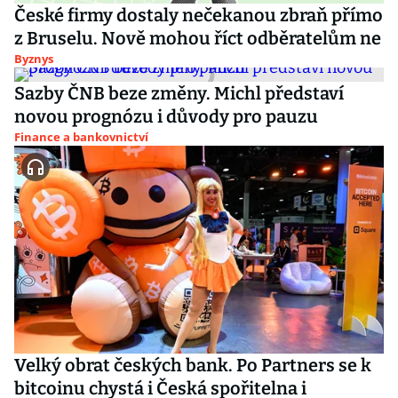
České firmy dostaly nečekanou zbraň přímo
z Bruselu. Nově mohou říct odběratelům ne
Byznys
Sazby ČNB beze změny. Michl představí
novou prognózu i důvody pro pauzu
Finance a bankovnictví
Velký obrat českých bank. Po Partners se k
bitcoinu chystá i Česká spořitelna i