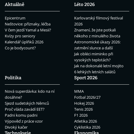
Aktuálně
Léto 2026
Epicentrum
Karlovarský filmový festival
Neštovice: příznaky, léčba
2026
V čem jezdí Yamal a Mesii?
Znamení, že jste potkali
Kvízy pro seniory
někoho z minulého života
Kalendář úplňků 2026
Astronomické úkazy 2026:
Co je bodycount?
zatmění slunce a další
Jak obléci miminko při
vysokých teplotách?
Jak na dokonalé letní mojito
6 lehkých letních salátů
Politika
Sport 2026
Nová superdávka: kdo na ní
MMA
dosáhne?
Fotbal 2026/27
Sjezd sudetských Němců
Hokej 2026
Proč vláda zavádí EET?
Tenis 2026
Padni komu padni
F1 2026
Výpověď z práce vzor
Atletika 2026
Divoký kačer
Cyklistika 2026
Technologie
Ekonomika