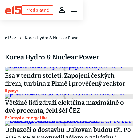
Předplatné
e15.cz
Korea Hydro & Nuclear Power
Korea Hydro & Nuclear Power
Esa v tendru století: Zapojení českých
firem, turbína z Plzně i prověřený reaktor
Byznys
Většině lidí zdraží elektřina maximálně o
dvě procenta, řekl šéf ČEZ
Průmysl a energetika
Uchazeči o dostavbu Dukovan budou tři. Po
EDF a KHNP potvrdil zájem o zakázku i