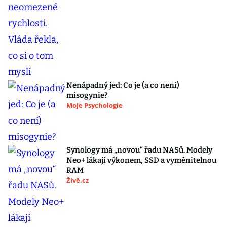
Nenápadný jed: Co je (a co není)
misogynie?
Moje Psychologie
Synology má „novou“ řadu NASů. Modely
Neo+ lákají výkonem, SSD a vyměnitelnou
RAM
Živě.cz