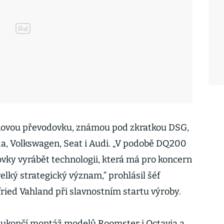
ovou převodovku, známou pod zkratkou DSG,
a, Volkswagen, Seat i Audi. „V podobě DQ200
vky vyrábět technologii, která má pro koncern
lký strategický význam,“ prohlásil šéf
ied Vahland při slavnostním startu výroby.
í ukončí montáž modelů Roomster i Octavia a