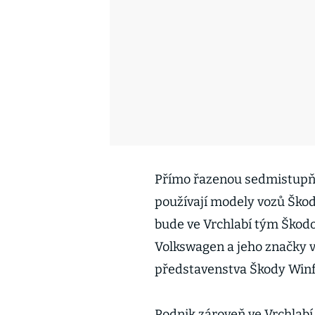
Přímo řazenou sedmistupň
používají modely vozů Škod
bude ve Vrchlabí tým Škodo
Volkswagen a jeho značky ve
představenstva Škody Winfr
Podnik zároveň ve Vrchlab