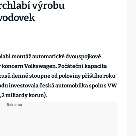
rchlabí výrobu
vodovek
chlabí montáž automatické dvouspojkové
 koncern Volkswagen. Počáteční kapacita
 kusů denně stoupne od poloviny příštího roku
vodu investovala česká automobilka spolu s VW
,2 miliardy korun).