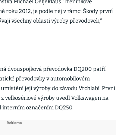
enstva Michael Oeljeklaus. Tréninkové
ě roku 2012, je podle něj v rámci Škody první
ývají všechny oblasti výroby převodovek,“
ná dvouspojková převodovka DQ200 patří
atické převodovky v automobilovém
 umístění její výroby do závodu Vrchlabí. První
z velkosériové výroby uvedl Volkswagen na
od interním označením DQ250.