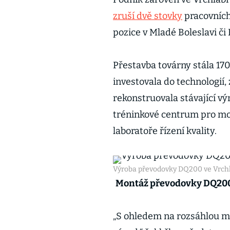
zruší dvě stovky
pracovníc
pozice v Mladé Boleslavi č
Přestavba továrny stála 170
investovala do technologií,
rekonstruovala stávající vý
tréninkové centrum pro mo
laboratoře řízení kvality.
Výroba převodovky DQ200 ve Vrch
Montáž převodovky DQ200 v
„S ohledem na rozsáhlou mo