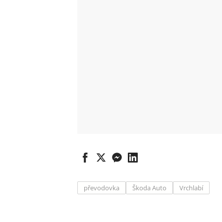
převodovka
Škoda Auto
Vrchlabí