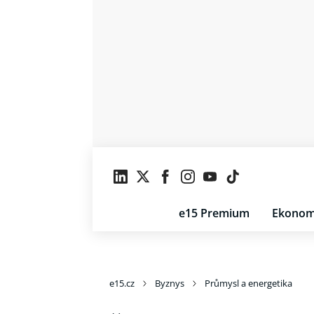
e15 Premium
Ekonom
e15.cz
Byznys
Průmysl a energetika