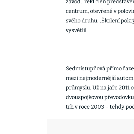
závod,“ řekl člen představ
centrum, otevřené v polovin
svého druhu. „Školení pokr
vysvětlil.
Sedmistupňová přímo řaze
mezi nejmodernější autom
průmyslu. Už na jaře 2011 o
dvouspojkovou převodovku 
trh v roce 2003 – tehdy p