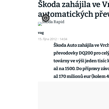
Škoda zahájila ve V
automatických pře
vag
15. října 2012
·
14:04
Škoda Auto zahájila ve Vr
převodovky DQ200 pro celý
továrny ve výši jeden tisíc
až na 1500. Do přípravy zá
až 170 milionů eur (kolem 4