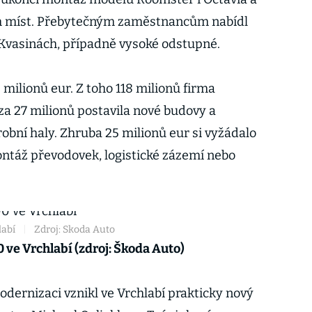
h míst. Přebytečným zaměstnancům nabídl
i Kvasinách, případně vysoké odstupné.
 milionů eur. Z toho 118 milionů firma
 za 27 milionů postavila nové budovy a
robní haly. Zhruba 25 milionů eur si vyžádalo
ntáž převodovek, logistické zázemí nebo
labí
|
Zdroj: Skoda Auto
e Vrchlabí (zdroj: Škoda Auto)
dernizaci vznikl ve Vrchlabí prakticky nový