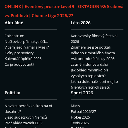
ONLINE
Eventový prostor Level 9
OKTAGON 92: Szabová
vs. Pudilová
Chance Liga 2026/27
Aktuálně
Léto 2026
Epicentrum
Karlovarský filmový festival
Neštovice: příznaky, léčba
2026
V čem jezdí Yamal a Mesii?
Znamení, že jste potkali
Kvízy pro seniory
někoho z minulého života
Kalendář úplňků 2026
Astronomické úkazy 2026:
Co je bodycount?
zatmění slunce a další
Jak obléci miminko při
vysokých teplotách?
Jak na dokonalé letní mojito
6 lehkých letních salátů
Politika
Sport 2026
Nová superdávka: kdo na ní
MMA
dosáhne?
Fotbal 2026/27
Sjezd sudetských Němců
Hokej 2026
Proč vláda zavádí EET?
Tenis 2026