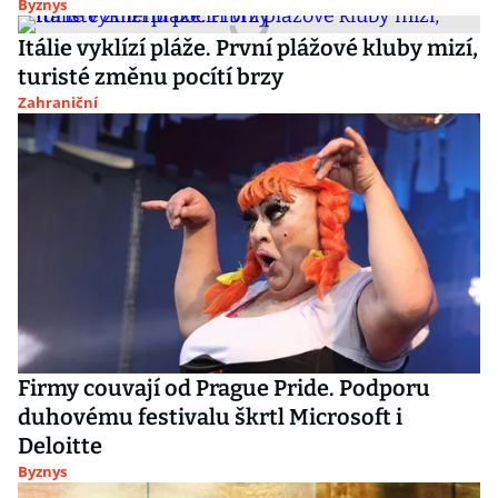
Byznys
Itálie vyklízí pláže. První plážové kluby mizí,
turisté změnu pocítí brzy
Zahraniční
Firmy couvají od Prague Pride. Podporu
duhovému festivalu škrtl Microsoft i
Deloitte
Byznys