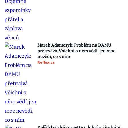
Marek Adamczyk: Problém na DAMU
přetrvává. Všichni o něm vědí, jen moc
nevědí, co s ním
Reflex.cz
Další klasická corvette s dobrými jízdními