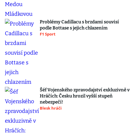
Problémy Cadillacu s brzdami souvisí
podle Bottase s jejich chlazením
F1 Sport
Šéf Vojenského zpravodajství exkluzivně v
Hráčích: Česku hrozil vyšší stupeň
nebezpečí!
Blesk hráči