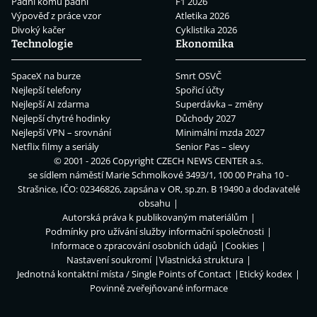
Padni komu padni
F1 2026
Výpověď z práce vzor
Atletika 2026
Divoký kačer
Cyklistika 2026
Technologie
Ekonomika
SpaceX na burze
Smrt OSVČ
Nejlepší telefony
Spořicí účty
Nejlepší AI zdarma
Superdávka – změny
Nejlepší chytré hodinky
Důchody 2027
Nejlepší VPN – srovnání
Minimální mzda 2027
Netflix filmy a seriály
Senior Pas – slevy
© 2001 - 2026 Copyright
CZECH NEWS CENTER a.s.
se sídlem náměstí Marie Schmolkové 3493/1, 100 00 Praha 10 -
Strašnice, IČO: 02346826, zapsána v OR, sp.zn. B 19490 a dodavatelé
obsahu
Autorská práva k publikovaným materiálům
Podmínky pro užívání služby informační společnosti
Informace o zpracování osobních údajů
Cookies
Nastavení soukromí
Vlastnická struktura
Jednotná kontaktní místa / Single Points of Contact
Etický kodex
Povinně zveřejňované informace