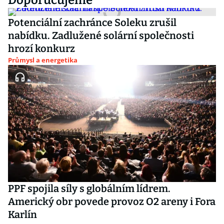
Doporučujeme
Potenciální zachránce Soleku zrušil
nabídku. Zadlužené solární společnosti
hrozí konkurz
Průmysl a energetika
PPF spojila síly s globálním lídrem.
Americký obr povede provoz O2 areny i Fora
Karlín