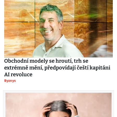
Obchodní modely se hroutí, trh se
extrémně mění, předpovídají čeští kapitáni
AI revoluce
Byznys