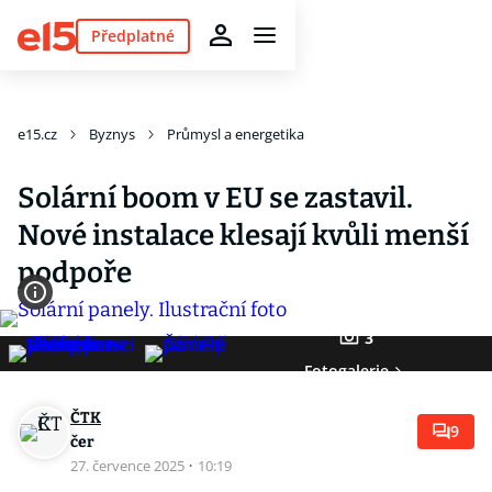
Předplatné
e15.cz
Byznys
Průmysl a energetika
Solární boom v EU se zastavil.
Nové instalace klesají kvůli menší
podpoře
3
Fotogalerie
ČTK
9
čer
27. července 2025
·
10:19