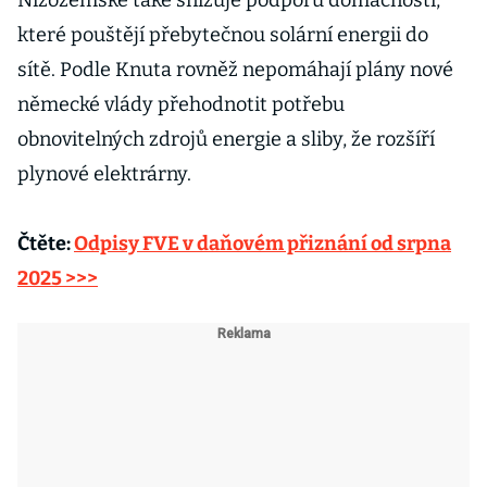
Nizozemské také snižuje podporu domácností,
které pouštějí přebytečnou solární energii do
sítě. Podle Knuta rovněž nepomáhají plány nové
německé vlády přehodnotit potřebu
obnovitelných zdrojů energie a sliby, že rozšíří
plynové elektrárny.
Čtěte:
Odpisy FVE v daňovém přiznání od srpna
2025 >>>