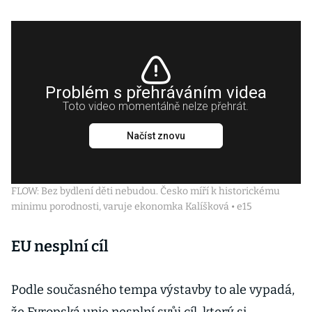
Problém s přehráváním videa
Toto video momentálně nelze přehrát.
Načíst znovu
FLOW: Bez bydlení děti nebudou. Česko míří k historickému
minimu porodnosti, varuje ekonomka Kalíšková • e15
EU nesplní cíl
Podle současného tempa výstavby to ale vypadá,