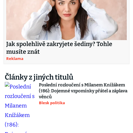
Jak spolehlivě zakryjete šediny? Tohle
musíte znát
Reklama
Články z jiných titulů
Poslední rozloučení s Milanem Knížákem
(†86): Dojemné vzpomínky přátel a záplava
věnců
Blesk politika