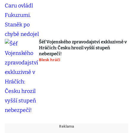
Šéf Vojenského zpravodajství exkluzivně v
Hráčích: Česku hrozil vyšší stupeň
nebezpečí!
Blesk hráči