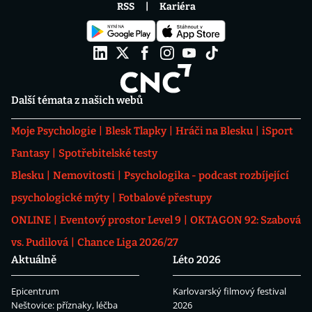
RSS
Kariéra
Další témata z našich webů
Moje Psychologie
Blesk Tlapky
Hráči na Blesku
iSport
Fantasy
Spotřebitelské testy
Blesku
Nemovitosti
Psychologika - podcast rozbíjející
psychologické mýty
Fotbalové přestupy
ONLINE
Eventový prostor Level 9
OKTAGON 92: Szabová
vs. Pudilová
Chance Liga 2026/27
Aktuálně
Léto 2026
Epicentrum
Karlovarský filmový festival
Neštovice: příznaky, léčba
2026