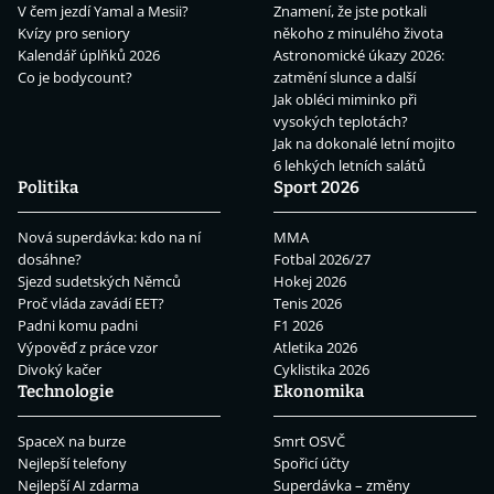
V čem jezdí Yamal a Mesii?
Znamení, že jste potkali
Kvízy pro seniory
někoho z minulého života
Kalendář úplňků 2026
Astronomické úkazy 2026:
Co je bodycount?
zatmění slunce a další
Jak obléci miminko při
vysokých teplotách?
Jak na dokonalé letní mojito
6 lehkých letních salátů
Politika
Sport 2026
Nová superdávka: kdo na ní
MMA
dosáhne?
Fotbal 2026/27
Sjezd sudetských Němců
Hokej 2026
Proč vláda zavádí EET?
Tenis 2026
Padni komu padni
F1 2026
Výpověď z práce vzor
Atletika 2026
Divoký kačer
Cyklistika 2026
Technologie
Ekonomika
SpaceX na burze
Smrt OSVČ
Nejlepší telefony
Spořicí účty
Nejlepší AI zdarma
Superdávka – změny