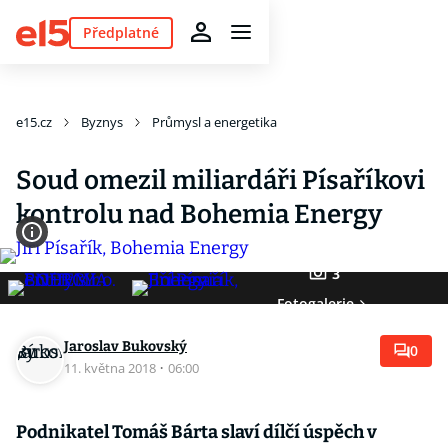
Předplatné
e15.cz
Byznys
Průmysl a energetika
Soud omezil miliardáři Písaříkovi
kontrolu nad Bohemia Energy
3
Fotogalerie
Jaroslav Bukovský
0
11. května 2018
·
06:00
Podnikatel Tomáš Bárta slaví dílčí úspěch v