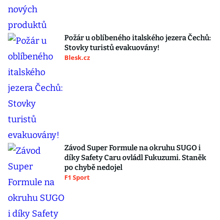
Požár u oblíbeného italského jezera Čechů:
Stovky turistů evakuovány!
Blesk.cz
Závod Super Formule na okruhu SUGO i
díky Safety Caru ovládl Fukuzumi. Staněk
po chybě nedojel
F1 Sport