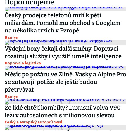
Doporučujeme
Český prodejce telefonů míří k pěti
miliardám. Pomohl mu obchod s Googlem
na několika trzích v Evropě
Byznys
Výdejní boxy čekají další změny. Dopravci
rozšiřují služby i využití umělé inteligence
Doprava a logistika
Měsíc po požáru ve Zlíně. Vasky a Alpine Pro
se zotavují, potíže ale ještě budou
přetrvávat
Byznys
Že lidé chtějí kombíky? Luxusní Volva V90
leží v autosalonech s milionovou slevou
Český a evropský autoprůmysl