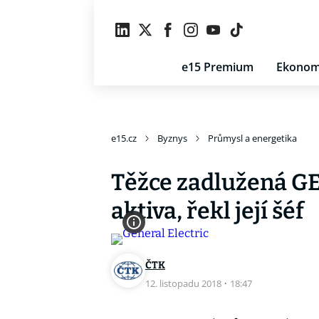
e15 Premium
Ekonom
e15.cz
Byznys
Průmysl a energetika
Těžce zadlužená GE
aktiva, řekl její šéf
ČTK
12. listopadu 2018
·
18:47