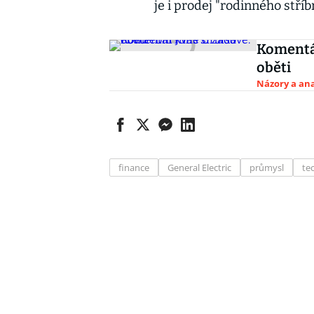
je i prodej "rodinného stříbr
Komentář
oběti
Názory a ana
finance
General Electric
průmysl
te