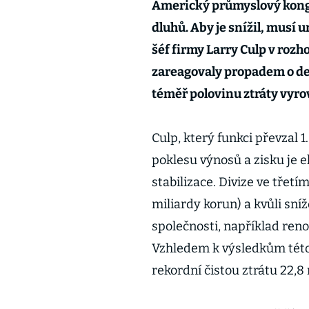
Americký průmyslový konglo
dluhů. Aby je snížil, musí 
šéf firmy Larry Culp v rozh
zareagovaly propadem o de
téměř polovinu ztráty vyro
Culp, který funkci převzal 1
poklesu výnosů a zisku je 
stabilizace. Divize ve třetí
miliardy korun) a kvůli sn
společnosti, například ren
Vzhledem k výsledkům této
rekordní čistou ztrátu 22,8