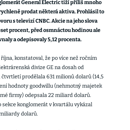
merát General Electric tíží příliš mnoho
urychleně prodat některá aktiva. Prohlásil to
ovoru s televizí CNBC. Akcie na jeho slova
set procent, před osmnáctou hodinou ale
vnaly a odepisovaly 5,12 procenta.
. října, konstatoval, že po více než ročním
elektrárenská divize GE na dosah od
m čtvrtletí prodělala 631 milionů dolarů (14,5
ížení hodnoty goodwillu (nehmotný majetek
omé firmy) odepsala 22 miliard dolarů.
 sekce konglomerát v kvartálu vykázal
 miliardy dolarů.