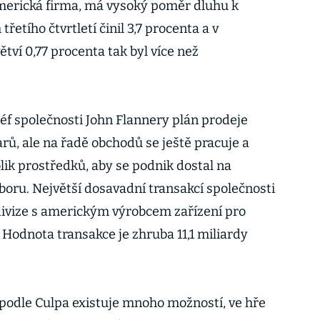
americká firma, má vysoký poměr dluhu k
řetího čtvrtletí činil 3,7 procenta a v
ví 0,77 procenta tak byl více než
šéf společnosti John Flannery plán prodeje
arů, ale na řadě obchodů se ještě pracuje a
lik prostředků, aby se podnik dostal na
boru. Největší dosavadní transakcí společnosti
divize s americkým výrobcem zařízení pro
 Hodnota transakce je zhruba 11,1 miliardy
, podle Culpa existuje mnoho možností, ve hře