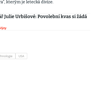
a", kterým je letecká divize.
 Julie Urbišové: Povolební kvas si žádá
lýzy
chnologie
USA