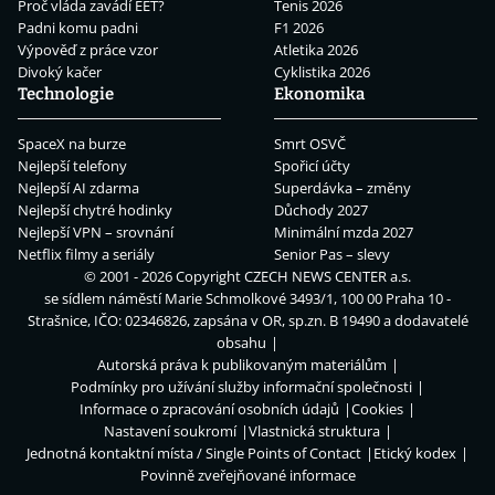
Proč vláda zavádí EET?
Tenis 2026
Padni komu padni
F1 2026
Výpověď z práce vzor
Atletika 2026
Divoký kačer
Cyklistika 2026
Technologie
Ekonomika
SpaceX na burze
Smrt OSVČ
Nejlepší telefony
Spořicí účty
Nejlepší AI zdarma
Superdávka – změny
Nejlepší chytré hodinky
Důchody 2027
Nejlepší VPN – srovnání
Minimální mzda 2027
Netflix filmy a seriály
Senior Pas – slevy
© 2001 - 2026 Copyright
CZECH NEWS CENTER a.s.
se sídlem náměstí Marie Schmolkové 3493/1, 100 00 Praha 10 -
Strašnice, IČO: 02346826, zapsána v OR, sp.zn. B 19490 a dodavatelé
obsahu
Autorská práva k publikovaným materiálům
Podmínky pro užívání služby informační společnosti
Informace o zpracování osobních údajů
Cookies
Nastavení soukromí
Vlastnická struktura
Jednotná kontaktní místa / Single Points of Contact
Etický kodex
Povinně zveřejňované informace