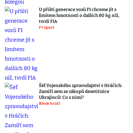
U příští generace vozů F1 chceme jít s
limitem hmotnosti o dalších 80 kg níž,
tvrdí FIA
F1 Sport
Šéf Vojenského zpravodajství v Hráčích:
Zamíří sem ze zákopů desetitisíce
Ukrajinců! Co s nimi?
Blesk hráči