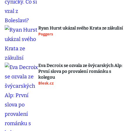
Ryan Hurst ukázal svého Krata ze zákulisí
Poggers
Eva Decroix se ozvala ze švýcarských Alp:
První slova po provalení románku s
kolegou
Blesk.cz