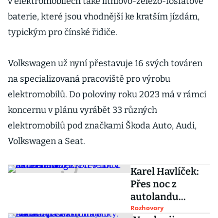
v elektromobilech také lithiovo-železo-fosfátové
baterie, které jsou vhodnější ke kratším jízdám,
typickým pro čínské řidiče.
Volkswagen už nyní přestavuje 16 svých továren
na specializovaná pracoviště pro výrobu
elektromobilů. Do poloviny roku 2023 má v rámci
koncernu v plánu vyrábět 33 různých
elektromobilů pod značkami Škoda Auto, Audi,
Volkswagen a Seat.
Karel Havlíček:
Přes noc z
autolandu
biotechnologick
Rozhovory