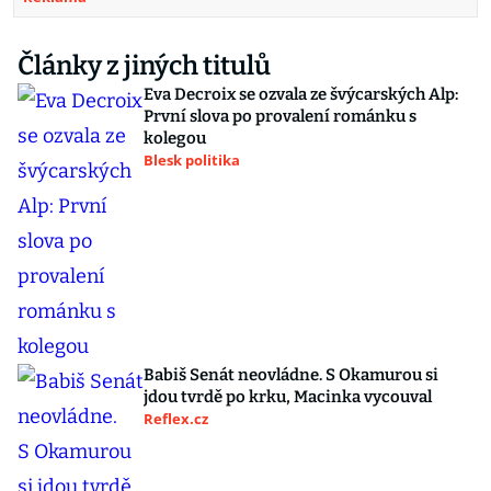
Články z jiných titulů
Eva Decroix se ozvala ze švýcarských Alp:
První slova po provalení románku s
kolegou
Blesk politika
Babiš Senát neovládne. S Okamurou si
jdou tvrdě po krku, Macinka vycouval
Reflex.cz