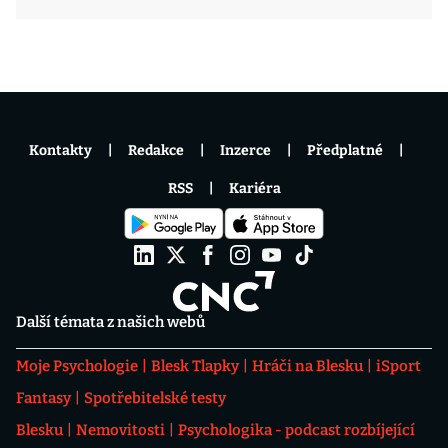
Kontakty
Redakce
Inzerce
Předplatné
RSS
Kariéra
Další témata z našich webů
Moje Psychologie
Blesk Tlapky
Hráči na Blesku
iSport
Fantasy
Spotřebitelské testy
Blesku
Nemovitosti
Psychologika - podcast rozbíjející