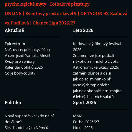
psychologické mýty
Fotbalové přestupy
ONLINE
Eventový prostor Level 9
OKTAGON 92: Szabová
vs. Pudilová
Chance Liga 2026/27
Aktuálně
Léto 2026
Epicentrum
Karlovarský filmový festival
Neštovice: příznaky, léčba
2026
V čem jezdí Yamal a Mesii?
Znamení, že jste potkali
Kvízy pro seniory
někoho z minulého života
Kalendář úplňků 2026
Astronomické úkazy 2026:
Co je bodycount?
zatmění slunce a další
Jak obléci miminko při
vysokých teplotách?
Jak na dokonalé letní mojito
6 lehkých letních salátů
Politika
Sport 2026
Nová superdávka: kdo na ní
MMA
dosáhne?
Fotbal 2026/27
Sjezd sudetských Němců
Hokej 2026