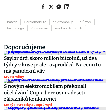
baterie
Elektromobilita
elektromobily
průmysl
technologie
Volkswagen
výroba automobilů
Doporučujeme
Saylor drží skoro milion bitcoinů, už dva
týdny v kuse je ale rozprodává. Na cenu to
má paradoxní vliv
Kryptoměny
S novým elektromobilem překonali
očekávání. Cupra bere osm z deseti
zákazníků konkurenci
Český a evropský autoprůmysl