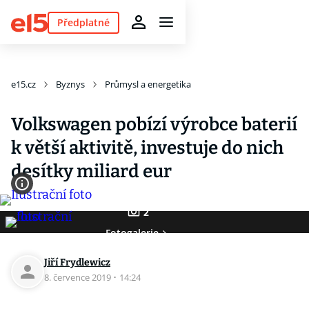
Předplatné
e15.cz
Byznys
Průmysl a energetika
Volkswagen pobízí výrobce baterií
k větší aktivitě, investuje do nich
desítky miliard eur
2
Fotogalerie
Jiří Frydlewicz
8. července 2019
·
14:24