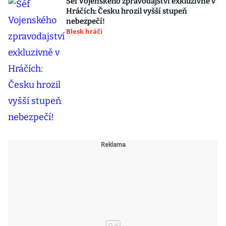
Šéf Vojenského zpravodajství exkluzivně v
Hráčích: Česku hrozil vyšší stupeň
nebezpečí!
Blesk hráči