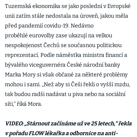
Tuzemská ekonomika se jako poslední v Evropské
unii zatím stále nedostala na úroveň, jakou měla
před pandemií covidu-19. Nedávno
proběhlé eurovolby zase ukazují na velkou
nespokojenost Čechů se současnou politickou
reprezentací. Podle náměstka ministra financí a
bývalého viceguvernéra České národní banky
Marka Mory si však občané za některé problémy
mohou i sami. „Než aby si Češi řekli o vyšší mzdu,
tak budou radši nadávat u piva nebo na sociální
síti,“ říká Mora.
VIDEO: „Stárnout začínáme už ve 25 letech,“ řekla
v pořadu FLOW lékařka a odbornice na anti-