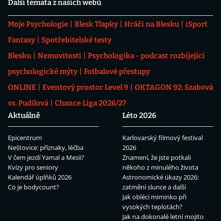
Další témata z našich webů
Moje Psychologie
Blesk Tlapky
Hráči na Blesku
iSport
Fantasy
Spotřebitelské testy
Blesku
Nemovitosti
Psychologika - podcast rozbíjející
psychologické mýty
Fotbalové přestupy
ONLINE
Eventový prostor Level 9
OKTAGON 92: Szabová
vs. Pudilová
Chance Liga 2026/27
Aktuálně
Léto 2026
Epicentrum
Karlovarský filmový festival
Neštovice: příznaky, léčba
2026
V čem jezdí Yamal a Mesii?
Znamení, že jste potkali
Kvízy pro seniory
někoho z minulého života
Kalendář úplňků 2026
Astronomické úkazy 2026:
Co je bodycount?
zatmění slunce a další
Jak obléci miminko při
vysokých teplotách?
Jak na dokonalé letní mojito