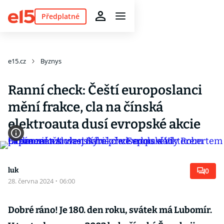
Předplatné
e15.cz
Byznys
Ranní check: Čeští europoslanci
mění frakce, cla na čínská
elektroauta dusí evropské akcie
luk
0
28. června 2024
·
06:00
Dobré ráno! Je 180. den roku, svátek má Lubomír.