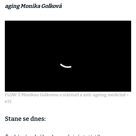
aging Monika Golková
FLOW: S Monikou Golkovou o stárnutí a anti-ageing medicíně •
e15
Stane se dnes: