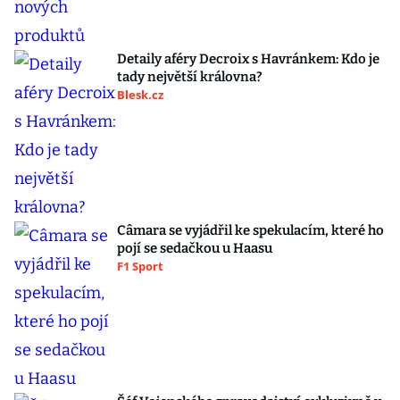
Detaily aféry Decroix s Havránkem: Kdo je
tady největší královna?
Blesk.cz
Câmara se vyjádřil ke spekulacím, které ho
pojí se sedačkou u Haasu
F1 Sport