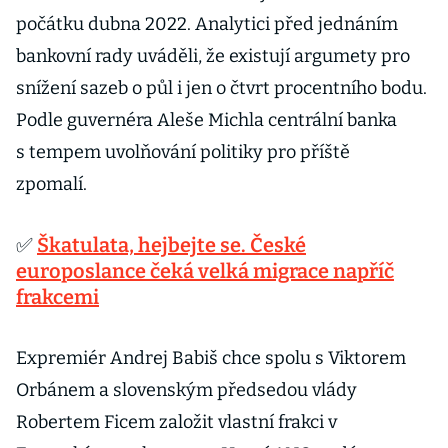
počátku dubna 2022. Analytici před jednáním
bankovní rady uváděli, že existují argumety pro
snížení sazeb o půl i jen o čtvrt procentního bodu.
Podle guvernéra Aleše Michla centrální banka
s tempem uvolňování politiky pro příště
zpomalí.
✅
Škatulata, hejbejte se. České
europoslance čeká velká migrace napříč
frakcemi
Expremiér Andrej Babiš chce spolu s Viktorem
Orbánem a slovenským předsedou vlády
Robertem Ficem založit vlastní frakci v