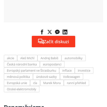
Začít diskuzi
akcie
Aleš Michl
Andrej Babiš
automobilky
Česká národní banka
europoslanci
Evropský parlament ve Štrasburku
inflace
investice
měnová politika
úrokové sazby
Volkswagen
Evropská unie
cla
Marek Mora
ranní přehled
čínské elektromobily