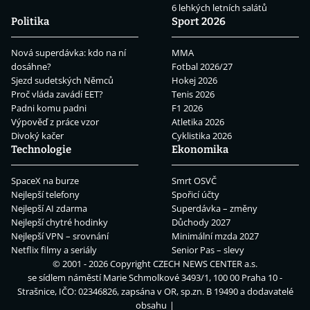
6 lehkých letních salátů
Politika
Sport 2026
Nová superdávka: kdo na ní
MMA
dosáhne?
Fotbal 2026/27
Sjezd sudetských Němců
Hokej 2026
Proč vláda zavádí EET?
Tenis 2026
Padni komu padni
F1 2026
Výpověď z práce vzor
Atletika 2026
Divoký kačer
Cyklistika 2026
Technologie
Ekonomika
SpaceX na burze
Smrt OSVČ
Nejlepší telefony
Spořicí účty
Nejlepší AI zdarma
Superdávka – změny
Nejlepší chytré hodinky
Důchody 2027
Nejlepší VPN – srovnání
Minimální mzda 2027
Netflix filmy a seriály
Senior Pas – slevy
© 2001 - 2026 Copyright
CZECH NEWS CENTER a.s.
se sídlem náměstí Marie Schmolkové 3493/1, 100 00 Praha 10 -
Strašnice, IČO: 02346826, zapsána v OR, sp.zn. B 19490 a dodavatelé
obsahu