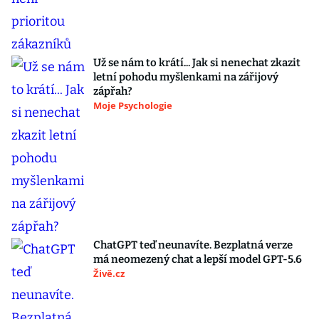
Už se nám to krátí... Jak si nenechat zkazit
letní pohodu myšlenkami na zářijový
zápřah?
Moje Psychologie
ChatGPT teď neunavíte. Bezplatná verze
má neomezený chat a lepší model GPT-5.6
Živě.cz