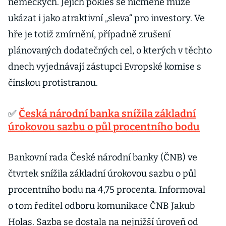
německých. Jejich pokles se nicméně může
ukázat i jako atraktivní „sleva“ pro investory. Ve
hře je totiž zmírnění, případně zrušení
plánovaných dodatečných cel, o kterých v těchto
dnech vyjednávají zástupci Evropské komise s
čínskou protistranou.
✅
Česká národní banka snížila základní
úrokovou sazbu o půl procentního bodu
Bankovní rada České národní banky (ČNB) ve
čtvrtek snížila základní úrokovou sazbu o půl
procentního bodu na 4,75 procenta. Informoval
o tom ředitel odboru komunikace ČNB Jakub
Holas. Sazba se dostala na nejnižší úroveň od