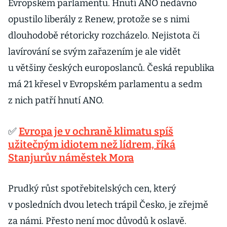
Evropském parlamentu. Hnutí ANO nedávno
opustilo liberály z Renew, protože se s nimi
dlouhodobě rétoricky rozcházelo. Nejistota či
lavírování se svým zařazením je ale vidět
u většiny českých europoslanců. Česká republika
má 21 křesel v Evropském parlamentu a sedm
z nich patří hnutí ANO.
✅
Evropa je v ochraně klimatu spíš
užitečným idiotem než lídrem, říká
Stanjurův náměstek Mora
Prudký růst spotřebitelských cen, který
v posledních dvou letech trápil Česko, je zřejmě
za námi. Přesto není moc důvodů k oslavě.