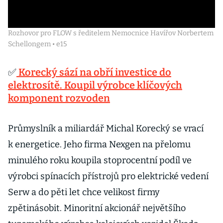
Rozhovor pro FLOW s ředitelem Nemocnice Havířov Norbertem
Schellongem • e15
✅
Korecký sází na obří investice do
elektrosítě. Koupil výrobce klíčových
komponent rozvoden
Průmyslník a miliardář Michal Korecký se vrací
k energetice. Jeho firma Nexgen na přelomu
minulého roku koupila stoprocentní podíl ve
výrobci spínacích přístrojů pro elektrické vedení
Serw a do pěti let chce velikost firmy
zpětinásobit. Minoritní akcionář největšího