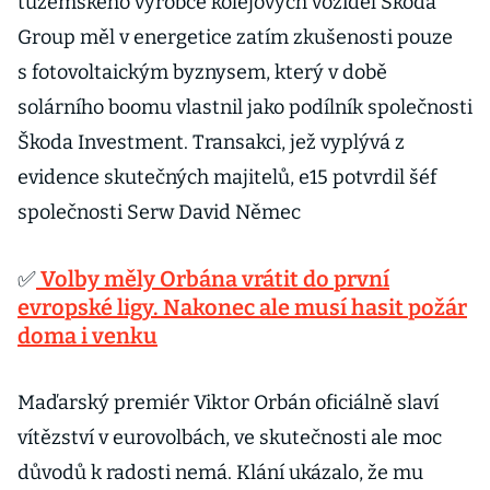
tuzemského výrobce kolejových vozidel Škoda
Group měl v energetice zatím zkušenosti pouze
s fotovoltaickým byznysem, který v době
solárního boomu vlastnil jako podílník společnosti
Škoda Investment. Transakci, jež vyplývá z
evidence skutečných majitelů, e15 potvrdil šéf
společnosti Serw David Němec
✅
Volby měly Orbána vrátit do první
evropské ligy. Nakonec ale musí hasit požár
doma i venku
Maďarský premiér Viktor Orbán oficiálně slaví
vítězství v eurovolbách, ve skutečnosti ale moc
důvodů k radosti nemá. Klání ukázalo, že mu