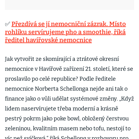
✅
Přezdívá se jí nemocniční zázrak. Místo
rohlíku servírujeme pho a smoothie, říká
ředitel havířovské nemocnice
Jak vytvořit ze skomírající a ztrátové okresní
nemocnice v Havířově zařízení 21. století, které se
proslavilo po celé republice? Podle ředitele
nemocnice Norberta Schellonga nejde ani tak o
finance jako o vůli udělat systémové změny. „Když
lidem naservírujete třeba moderní a krásně
pestrý pokrm jako poke bowl, obložený čerstvou
zeleninou, kvalitním masem nebo tofu, nestojí to
víc než svíčková,“ říká Schellong v rozhovoru pro