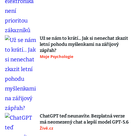
Už se nám to krátí... Jak si nenechat zkazit
letní pohodu myšlenkami na zářijový
zápřah?
Moje Psychologie
ChatGPT teď neunavíte. Bezplatná verze
má neomezený chat a lepší model GPT-5.6
Živě.cz