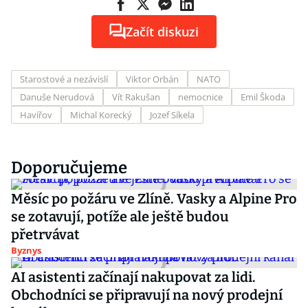
Začít diskuzi
Starostové a nezávislí
Viktor Orbán
NATO
Danuše Nerudová
Vít Rakušan
nemocnice
Emil Škoda
Havířov
Michal Korecký
Jozef Síkela
Doporučujeme
Měsíc po požáru ve Zlíně. Vasky a Alpine Pro
se zotavují, potíže ale ještě budou
přetrvávat
Byznys
AI asistenti začínají nakupovat za lidi.
Obchodníci se připravují na nový prodejní