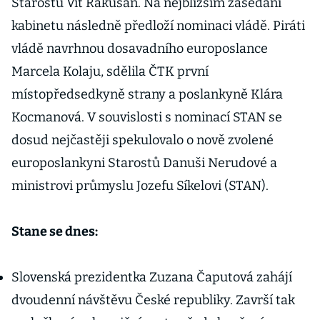
Starostů Vít Rakušan. Na nejbližším zasedání
kabinetu následně předloží nominaci vládě. Piráti
vládě navrhnou dosavadního europoslance
Marcela Kolaju, sdělila ČTK první
místopředsedkyně strany a poslankyně Klára
Kocmanová. V souvislosti s nominací STAN se
dosud nejčastěji spekulovalo o nově zvolené
europoslankyni Starostů Danuši Nerudové a
ministrovi průmyslu Jozefu Síkelovi (STAN).
Stane se dnes:
Slovenská prezidentka Zuzana Čaputová zahájí
dvoudenní návštěvu České republiky. Završí tak