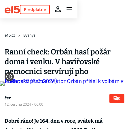
Předplatné
e15.cz
Byznys
Ranní check: Orbán hasí požár
doma i venku. V havířovské
nemocnici servírují pho
čer
0
12. června 2024
·
06:00
Dobré ráno! Je 164. den v roce, svátek má