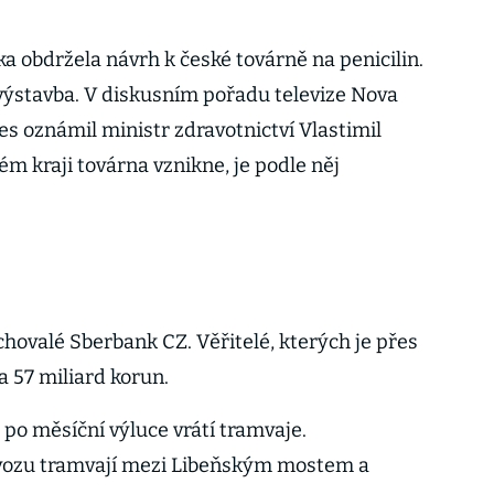
a obdržela návrh k české továrně na penicilin.
 výstavba. V diskusním pořadu televize Nova
s oznámil ministr zdravotnictví Vlastimil
ém kraji továrna vznikne, je podle něj
chovalé Sberbank CZ. Věřitelé, kterých je přes
a 57 miliard korun.
po měsíční výluce vrátí tramvaje.
ozu tramvají mezi Libeňským mostem a