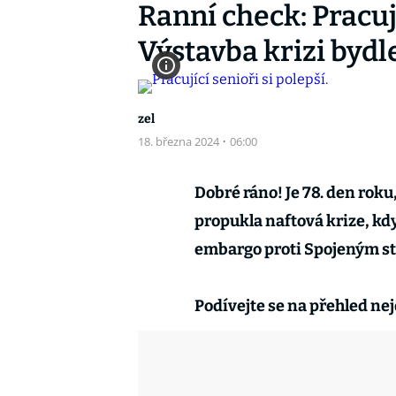
Ranní check: Pracují
Výstavba krizi bydl
zel
18. března 2024
·
06:00
Dobré ráno! Je 78. den roku
propukla naftová krize, kd
embargo proti Spojeným st
Podívejte se na přehled nej