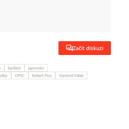
Začít diskuzi
a
bydlení
Japonsko
bliky
OPEC
Robert Fico
Vlastimil Válek