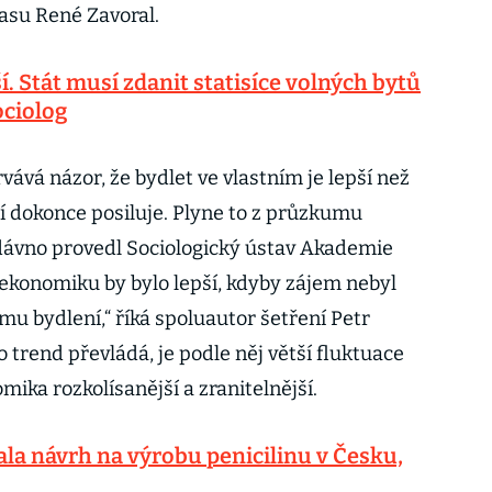
hlasu René Zavoral.
. Stát musí zdanit statisíce volných bytů
ociolog
vává názor, že bydlet ve vlastním je lepší než
í dokonce posiluje. Plyne to z průzkumu
edávno provedl Sociologický ústav Akademie
 ekonomiku by bylo lepší, kdyby zájem nebyl
ému bydlení,“ říká spoluautor šetření Petr
 trend převládá, je podle něj větší fluktuace
omika rozkolísanější a zranitelnější.
la návrh na výrobu penicilinu v Česku,