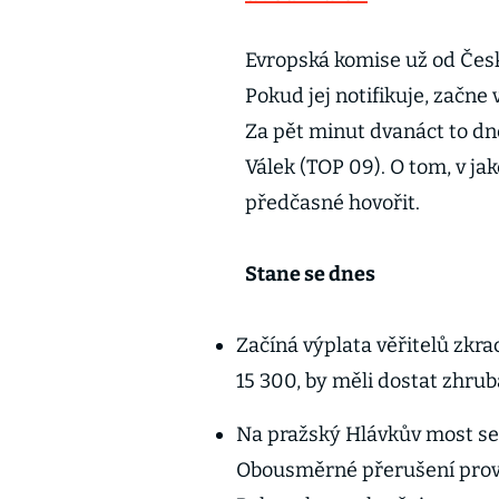
Evropská komise už od Česk
Pokud jej notifikuje, začne
Za pět minut dvanáct to dne
Válek (TOP 09). O tom, v jak
předčasné hovořit.
Stane se dnes
Začíná výplata věřitelů zkra
15 300, by měli dostat zhrub
Na pražský Hlávkův most se 
Obousměrné přerušení prov