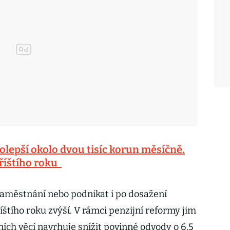
olepší okolo dvou tisíc korun měsíčně.
příštího roku
zaměstnání nebo podnikat i po dosažení
štího roku zvýší. V rámci penzijní reformy jim
ních věcí navrhuje snížit povinné odvody o 6,5