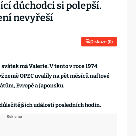
cí důchodci si polepší.
ení nevyřeší
Diskuze (
0
)
, svátek má Valerie. V tento v roce 1974
yž země OPEC uvalily na pět měsíců naftové
átům, Evropě a Japonsku.
důležitějších událostí posledních hodin.