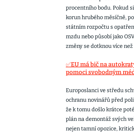
procentního bodu. Pokud si 
korun hrubého měsíčně, pol
státním rozpočtu s opatření
mzdu nebo působí jako OSVČ 
změny se dotknou více než
✅EU má bič na autokraty
pomoci svobodným mé
Europoslanci ve středu schv
ochranu novinářů před poli
že k tomu došlo krátce poté
plán na demontáž svých veř
nejen tamní opozice, kritick