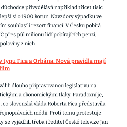
důchodce přivydělává například třicet tisíc
epší si o 1900 korun. Navzdory výpadku ve
m souhlasí i rezort financí. V Česku pobírá
přes půl milionu lidí pobírajících penzi,
 poloviny z nich.
 typu Fica a Orbána. Nová pravidla mají
diím
álili dlouho připravovanou legislativu na
tickými a ekonomickými tlaky. Paradoxní je,
, co slovenská vláda Roberta Fica představila
ejnoprávních médií. Proti tomu protestuje
y se vyjádřili třeba i ředitel České televize Jan