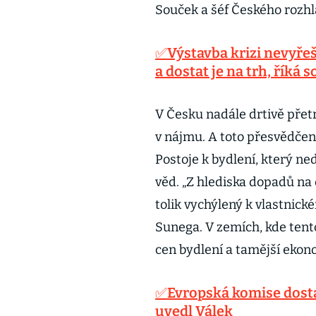
Souček a šéf Českého roz
✅Výstavba krizi nevyřeší
a dostat je na trh, říká s
V Česku nadále drtivě přetr
v nájmu. A toto přesvědčen
Postoje k bydlení, který n
věd. „Z hlediska dopadů na
tolik vychýlený k vlastnick
Sunega. V zemích, kde tento
cen bydlení a tamější ekon
✅Evropská komise dosta
uvedl Válek