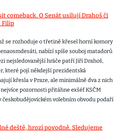
sit comeback. O Senát usilují Drahoš či
 Filip
chž se rozhoduje o třetině křesel horní komory
denaosmdesáti, nabízí spíše souboj matadorů
i nejsledovanější hráče patří Jiří Drahoš,
r, které pojí někdejší prezidentská
ajují křesla v Praze, ale minimálně dva z nich
 nejvíce pozornosti přitáhne exšéf KSČM
 v českobudějovickém volebním obvodu podaří
ilné deště, hrozí povodně. Sledujeme