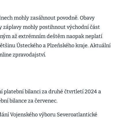
 dnech mohly zasáhnout povodně. Obavy
by záplavy mohly postihnout východní část
tným až extrémním deštěm naopak neplatí
většinu Ústeckého a Plzeňského kraje. Aktuální
line zpravodajství.
 platební bilanci za druhé čtvrtletí 2024 a
bní bilance za červenec.
dání Vojenského výboru Severoatlantické