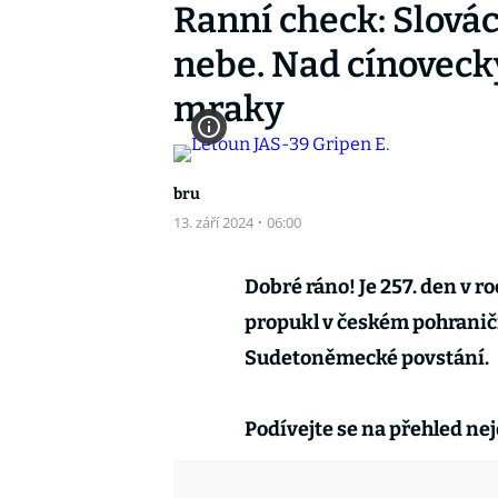
Ranní check: Slovác
nebe. Nad cínoveck
mraky
bru
13. září 2024
·
06:00
Dobré ráno! Je 257. den v r
propukl v českém pohraničí
Sudetoněmecké povstání.
Podívejte se na přehled nej