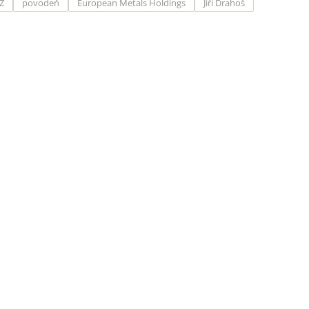
Z
povodeň
European Metals Holdings
Jiří Drahoš