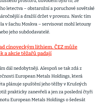
zdušného prostoru, důvodem bylo to, že
ého letectva – obstarožní a poruchové sovětské
náročnější a dražší držet v provozu. Navíc tím
la v šachu Moskva – servisovat mohl letouny
nebo jeho subdodavatelé.
nad cínoveckým lithiem. ČEZ může
 a akcie těžařů padají
ím dál nedobytněji. Alespoň se tak zdá z
lečnosti European Metals Holdings, která
éta plánuje spuštění jeho těžby v Krušných
otiž prakticky zanevřeli a jen za poslední čtyři
dnotu European Metals Holdings o šedesát