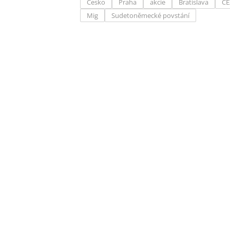
Česko
Praha
akcie
Bratislava
ČE
Mig
Sudetoněmecké povstání