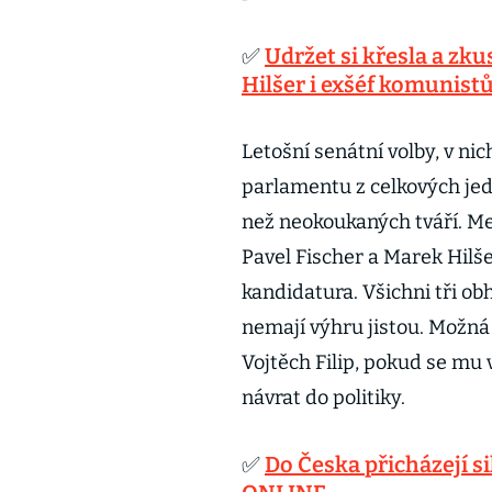
✅
Udržet si křesla a zku
Hilšer i exšéf komunistů
Letošní senátní volby, v ni
parlamentu z celkových je
než neokoukaných tváří. Mez
Pavel Fischer a Marek Hilše
kandidatura. Všichni tři obh
nemají výhru jistou. Možná
Vojtěch Filip, pokud se mu
návrat do politiky.
✅
Do Česka přicházejí s