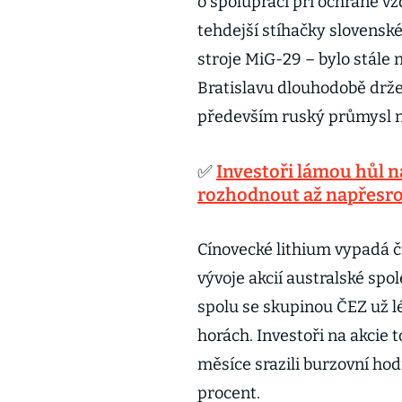
o spolupráci při ochraně v
tehdejší stíhačky slovensk
stroje MiG-29 – bylo stále 
Bratislavu dlouhodobě drže
především ruský průmysl 
✅
Investoři lámou hůl 
rozhodnout až napřesrok
Cínovecké lithium vypadá č
vývoje akcií australské spo
spolu se skupinou ČEZ už l
horách. Investoři na akcie t
měsíce srazili burzovní ho
procent.