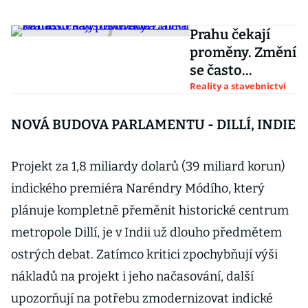
Prahu čekají
proměny. Změní
se často
navštěvovaná
Reality a stavebnictví
náměstí a
vyroste nová
NOVÁ BUDOVA PARLAMENTU - DILLÍ, INDIE
lávka
Projekt za 1,8 miliardy dolarů (39 miliard korun)
indického premiéra Naréndry Módího, který
plánuje kompletně přeměnit historické centrum
metropole Dillí, je v Indii už dlouho předmětem
ostrých debat. Zatímco kritici zpochybňují výši
nákladů na projekt i jeho načasování, další
upozorňují na potřebu zmodernizovat indické