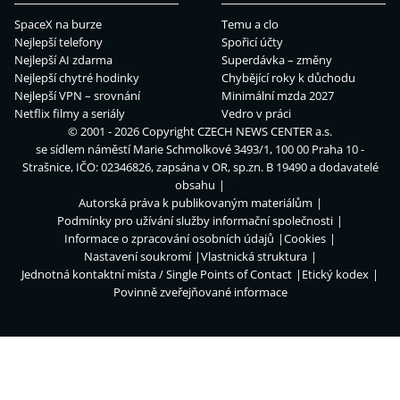
SpaceX na burze
Temu a clo
Nejlepší telefony
Spořicí účty
Nejlepší AI zdarma
Superdávka – změny
Nejlepší chytré hodinky
Chybějící roky k důchodu
Nejlepší VPN – srovnání
Minimální mzda 2027
Netflix filmy a seriály
Vedro v práci
© 2001 - 2026 Copyright
CZECH NEWS CENTER a.s.
se sídlem náměstí Marie Schmolkové 3493/1, 100 00 Praha 10 -
Strašnice, IČO: 02346826, zapsána v OR, sp.zn. B 19490 a dodavatelé
obsahu
Autorská práva k publikovaným materiálům
Podmínky pro užívání služby informační společnosti
Informace o zpracování osobních údajů
Cookies
Nastavení soukromí
Vlastnická struktura
Jednotná kontaktní místa / Single Points of Contact
Etický kodex
Povinně zveřejňované informace