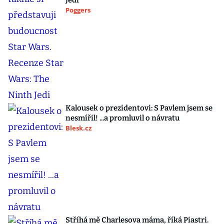
Jedi
Poggers
Kalousek o prezidentovi: S Pavlem jsem se
nesmířil! ...a promluvil o návratu
Blesk.cz
Stříhá mě Charlesova máma, říká Piastri.