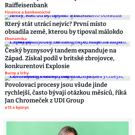
Raiffeisenbank
Finance a bankovnictví
Který stát utrácí nejvíc? První místo
obsadila země, kterou by tipoval málokdo
Ekonomika
Český byznysový tandem expanduje na
Západ. Získal podíl v britské zbrojovce,
konkurentovi Explosie
Burzy a trhy
Povolovací procesy jsou všude jinde
rychlejší, často bývají otázkou měsíců, říká
Jan Chromeček z UDI Group
e15 a byznys