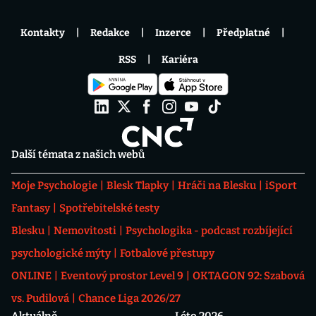
Kontakty
Redakce
Inzerce
Předplatné
RSS
Kariéra
Další témata z našich webů
Moje Psychologie
Blesk Tlapky
Hráči na Blesku
iSport
Fantasy
Spotřebitelské testy
Blesku
Nemovitosti
Psychologika - podcast rozbíjející
psychologické mýty
Fotbalové přestupy
ONLINE
Eventový prostor Level 9
OKTAGON 92: Szabová
vs. Pudilová
Chance Liga 2026/27
Aktuálně
Léto 2026