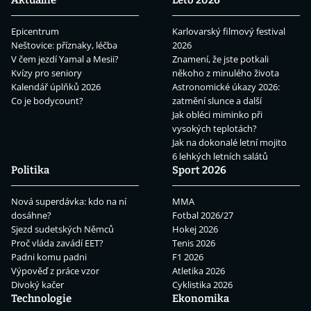
Epicentrum
Karlovarský filmový festival
Neštovice: příznaky, léčba
2026
V čem jezdí Yamal a Mesii?
Znamení, že jste potkali
Kvízy pro seniory
někoho z minulého života
Kalendář úplňků 2026
Astronomické úkazy 2026:
Co je bodycount?
zatmění slunce a další
Jak obléci miminko při
vysokých teplotách?
Jak na dokonalé letní mojito
6 lehkých letních salátů
Politika
Sport 2026
Nová superdávka: kdo na ní
MMA
dosáhne?
Fotbal 2026/27
Sjezd sudetských Němců
Hokej 2026
Proč vláda zavádí EET?
Tenis 2026
Padni komu padni
F1 2026
Výpověď z práce vzor
Atletika 2026
Divoký kačer
Cyklistika 2026
Technologie
Ekonomika