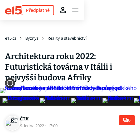
Předplatné
e15.cz
Byznys
Reality a stavebnictví
Architektura roku 2022:
Futuristická továrna v Itálii i
nejvyšší budova Afriky
ČTK
0
9. ledna 2022
·
17:00