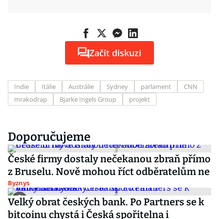
Začít diskuzi
Indie
Itálie
Austrálie
Sydney
parlament
CNN
mrakodrap
Bjarke Ingels Group
projekt
Doporučujeme
České firmy dostaly nečekanou zbraň přímo
z Bruselu. Nově mohou říct odběratelům ne
Byznys
Velký obrat českých bank. Po Partners se k
bitcoinu chystá i Česká spořitelna i