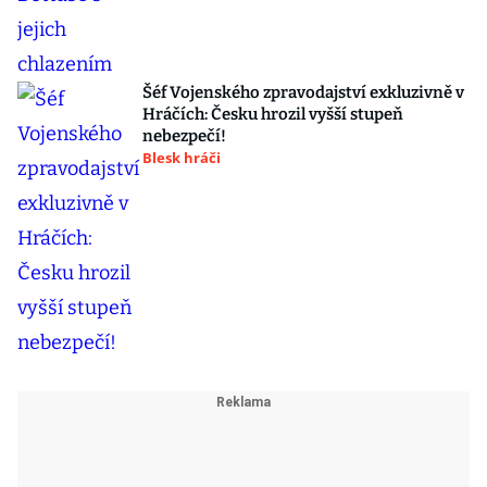
Šéf Vojenského zpravodajství exkluzivně v
Hráčích: Česku hrozil vyšší stupeň
nebezpečí!
Blesk hráči