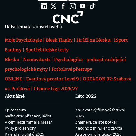
Další témata z našich webů
Moje Psychologie
Blesk Tlapky
Hráči na Blesku
iSport
Fantasy
Spotřebitelské testy
Blesku
Nemovitosti
Psychologika - podcast rozbíjející
psychologické mýty
Fotbalové přestupy
ONLINE
Eventový prostor Level 9
OKTAGON 92: Szabová
vs. Pudilová
Chance Liga 2026/27
Aktuálně
Léto 2026
Epicentrum
Karlovarský filmový festival
Neštovice: příznaky, léčba
2026
V čem jezdí Yamal a Mesii?
Znamení, že jste potkali
Kvízy pro seniory
někoho z minulého života
Kalendář úplňků 2026
Astronomické úkazy 2026: