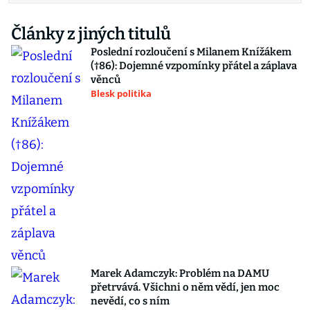
Články z jiných titulů
Poslední rozloučení s Milanem Knížákem
(†86): Dojemné vzpomínky přátel a záplava
věnců
Blesk politika
Marek Adamczyk: Problém na DAMU
přetrvává. Všichni o něm vědí, jen moc
nevědí, co s ním