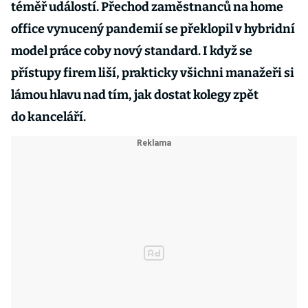
téměř událostí. Přechod zaměstnanců na home
office vynucený pandemií se překlopil v hybridní
model práce coby nový standard. I když se
přístupy firem liší, prakticky všichni manažeři si
lámou hlavu nad tím, jak dostat kolegy zpět
do kanceláří.