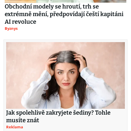
Obchodní modely se hroutí, trh se
extrémně mění, předpovídají čeští kapitáni
AI revoluce
Byznys
Jak spolehlivě zakryjete šediny? Tohle
musíte znát
Reklama