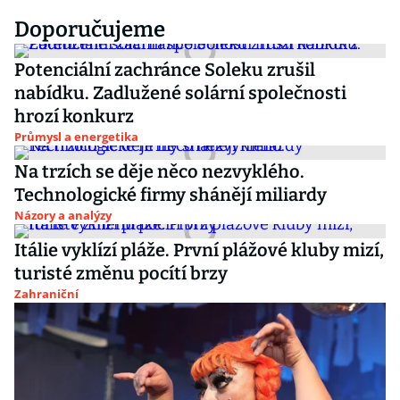
Doporučujeme
Potenciální zachránce Soleku zrušil
nabídku. Zadlužené solární společnosti
hrozí konkurz
Průmysl a energetika
Na trzích se děje něco nezvyklého.
Technologické firmy shánějí miliardy
Názory a analýzy
Itálie vyklízí pláže. První plážové kluby mizí,
turisté změnu pocítí brzy
Zahraniční