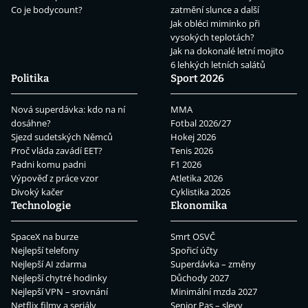
Co je bodycount?
zatmění slunce a další
Jak obléci miminko při
vysokých teplotách?
Jak na dokonalé letní mojito
6 lehkých letních salátů
Politika
Sport 2026
Nová superdávka: kdo na ní
MMA
dosáhne?
Fotbal 2026/27
Sjezd sudetských Němců
Hokej 2026
Proč vláda zavádí EET?
Tenis 2026
Padni komu padni
F1 2026
Výpověď z práce vzor
Atletika 2026
Divoký kačer
Cyklistika 2026
Technologie
Ekonomika
SpaceX na burze
Smrt OSVČ
Nejlepší telefony
Spořicí účty
Nejlepší AI zdarma
Superdávka – změny
Nejlepší chytré hodinky
Důchody 2027
Nejlepší VPN – srovnání
Minimální mzda 2027
Netflix filmy a seriály
Senior Pas – slevy