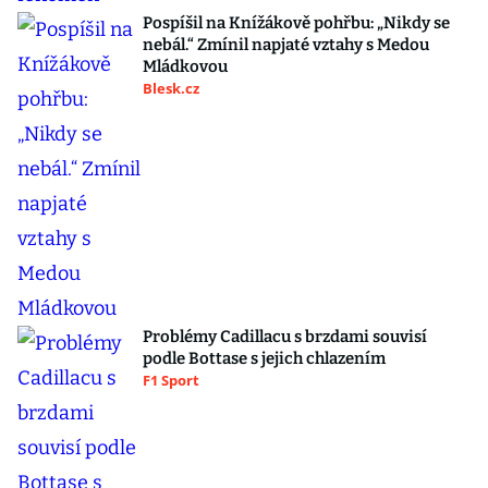
Pospíšil na Knížákově pohřbu: „Nikdy se
nebál.“ Zmínil napjaté vztahy s Medou
Mládkovou
Blesk.cz
Problémy Cadillacu s brzdami souvisí
podle Bottase s jejich chlazením
F1 Sport