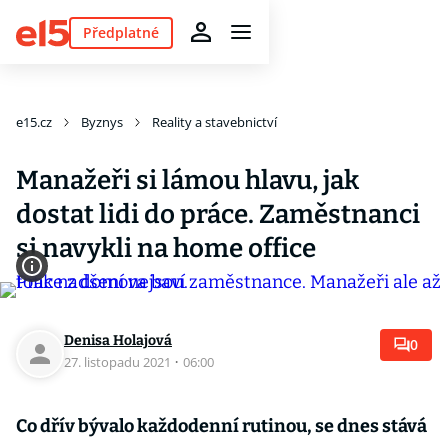
Předplatné
e15.cz
Byznys
Reality a stavebnictví
Manažeři si lámou hlavu, jak
dostat lidi do práce. Zaměstnanci
si navykli na home office
Denisa Holajová
0
27. listopadu 2021
·
06:00
Co dřív bývalo každodenní rutinou, se dnes stává