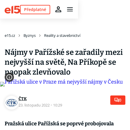
Předplatné
e15.cz
Byznys
Reality a stavebnictví
Nájmy v Pařížské se zařadily mezi
nejvyšší na světě, Na Příkopě se
naopak zlevňovalo
ČTK
0
23. listopadu 2022
·
10:29
Pražská ulice Pařížská se poprvé probojovala