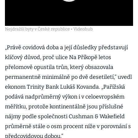
Nejdražší byty v České republice • Videohub
„Právě covidová doba a její důsledky představují
klíčový důvod, proč ulice Na Příkopě letos
přelomově opustila trůn, který obsazovala
permanentně minimálně po dvě desetiletí,“ uvedl
ekonom Trinity Bank Lukáš Kovanda. „Pařížská
podává nadprůměrný výkon i v celoevropském
měřítku, protože kontinentálně jsou příslušné
nájmy podle společnosti Cushman & Wakefield
průměrně stále o osm procent níže v porovnání s
předcovidovou dobou.“