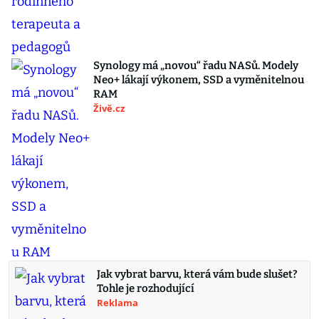
Synology má „novou“ řadu NASů. Modely
Neo+ lákají výkonem, SSD a vyměnitelnou
RAM
Živě.cz
Jak vybrat barvu, která vám bude slušet?
Tohle je rozhodující
Reklama