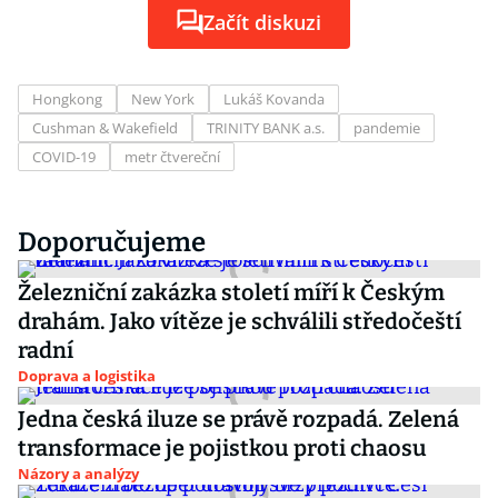
Začít diskuzi
Hongkong
New York
Lukáš Kovanda
Cushman & Wakefield
TRINITY BANK a.s.
pandemie
COVID-19
metr čtvereční
Doporučujeme
Železniční zakázka století míří k Českým
drahám. Jako vítěze je schválili středočeští
radní
Doprava a logistika
Jedna česká iluze se právě rozpadá. Zelená
transformace je pojistkou proti chaosu
Názory a analýzy