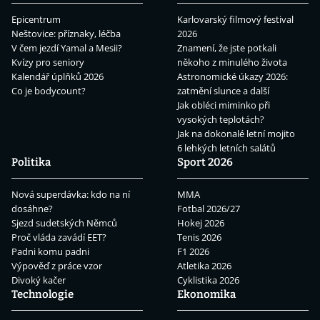
Epicentrum
Karlovarský filmový festival
Neštovice: příznaky, léčba
2026
V čem jezdí Yamal a Mesii?
Znamení, že jste potkali
Kvízy pro seniory
někoho z minulého života
Kalendář úplňků 2026
Astronomické úkazy 2026:
Co je bodycount?
zatmění slunce a další
Jak obléci miminko při
vysokých teplotách?
Jak na dokonalé letní mojito
6 lehkých letních salátů
Politika
Sport 2026
Nová superdávka: kdo na ní
MMA
dosáhne?
Fotbal 2026/27
Sjezd sudetských Němců
Hokej 2026
Proč vláda zavádí EET?
Tenis 2026
Padni komu padni
F1 2026
Výpověď z práce vzor
Atletika 2026
Divoký kačer
Cyklistika 2026
Technologie
Ekonomika