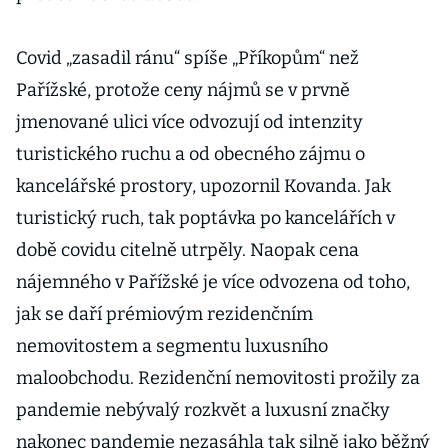
Covid „zasadil ránu“ spíše „Příkopům“ než
Pařížské, protože ceny nájmů se v prvně
jmenované ulici více odvozují od intenzity
turistického ruchu a od obecného zájmu o
kancelářské prostory, upozornil Kovanda. Jak
turistický ruch, tak poptávka po kancelářích v
době covidu citelně utrpěly. Naopak cena
nájemného v Pařížské je více odvozena od toho,
jak se daří prémiovým rezidenčním
nemovitostem a segmentu luxusního
maloobchodu. Rezidenční nemovitosti prožily za
pandemie nebývalý rozkvět a luxusní značky
nakonec pandemie nezasáhla tak silně jako běžný