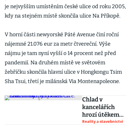
je nejvyšším umístěním české ulice od roku 2005,
kdy na stejném místě skončila ulice Na Příkopě.
V horní části newyorské Páté Avenue činí roční
nájemné 21.076 eur za metr čtvereční. Výše
nájmu je tam nyní vyšší o 14 procent než před
pandemií. Na druhém místě ve světovém
žebříčku skončila hlavní ulice v Hongkongu Tsim
Sha Tsui, třetí je milánská Via Montenapoleone.
Chlad v
kancelářích
hrozí útěkem
lidí na home
Reality a stavebnictví
office. Realitní