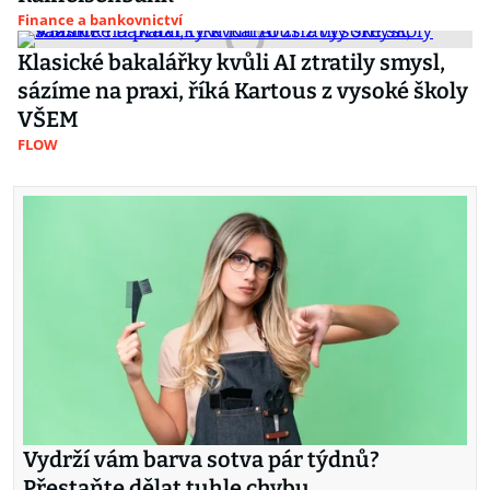
Finance a bankovnictví
Klasické bakalářky kvůli AI ztratily smysl,
sázíme na praxi, říká Kartous z vysoké školy
VŠEM
FLOW
Vydrží vám barva sotva pár týdnů?
Přestaňte dělat tuhle chybu