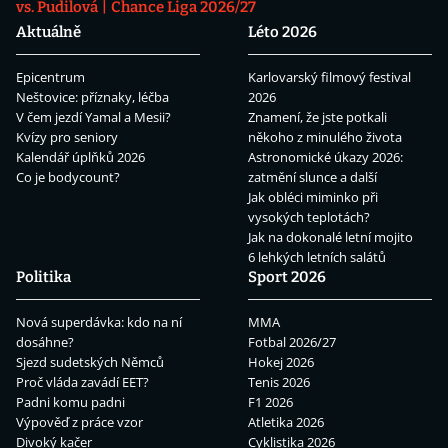
vs. Pudilová
Chance Liga 2026/27
Aktuálně
Léto 2026
Epicentrum
Karlovarský filmový festival
Neštovice: příznaky, léčba
2026
V čem jezdí Yamal a Mesii?
Znamení, že jste potkali
Kvízy pro seniory
někoho z minulého života
Kalendář úplňků 2026
Astronomické úkazy 2026:
Co je bodycount?
zatmění slunce a další
Jak obléci miminko při
vysokých teplotách?
Jak na dokonalé letní mojito
6 lehkých letních salátů
Politika
Sport 2026
Nová superdávka: kdo na ní
MMA
dosáhne?
Fotbal 2026/27
Sjezd sudetských Němců
Hokej 2026
Proč vláda zavádí EET?
Tenis 2026
Padni komu padni
F1 2026
Výpověď z práce vzor
Atletika 2026
Divoký kačer
Cyklistika 2026