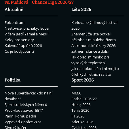
vs. Pudilová
Chance Liga 2026/27
Aktuálně
Léto 2026
Epicentrum
Karlovarský filmový festival
Neštovice: příznaky, léčba
2026
V čem jezdí Yamal a Mesii?
Znamení, že jste potkali
Kvízy pro seniory
někoho z minulého života
Kalendář úplňků 2026
Astronomické úkazy 2026:
Co je bodycount?
zatmění slunce a další
Jak obléci miminko při
vysokých teplotách?
Jak na dokonalé letní mojito
6 lehkých letních salátů
Politika
Sport 2026
Nová superdávka: kdo na ní
MMA
dosáhne?
Fotbal 2026/27
Sjezd sudetských Němců
Hokej 2026
Proč vláda zavádí EET?
Tenis 2026
Padni komu padni
F1 2026
Výpověď z práce vzor
Atletika 2026
Divoký kačer
Cyklistika 2026