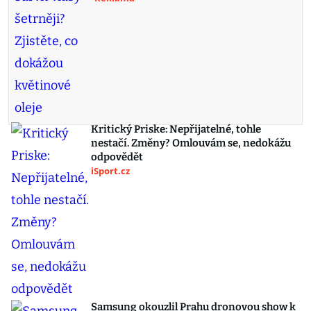
Kritický Priske: Nepřijatelné, tohle
nestačí. Změny? Omlouvám se, nedokážu
odpovědět
iSport.cz
Samsung okouzlil Prahu dronovou show k