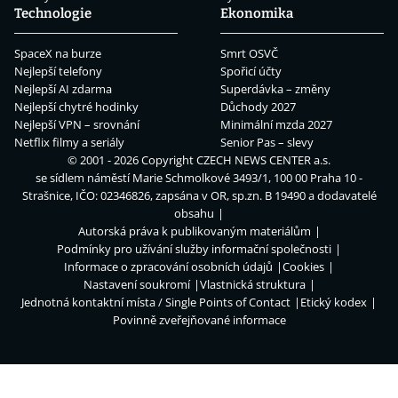
Technologie
Ekonomika
SpaceX na burze
Smrt OSVČ
Nejlepší telefony
Spořicí účty
Nejlepší AI zdarma
Superdávka – změny
Nejlepší chytré hodinky
Důchody 2027
Nejlepší VPN – srovnání
Minimální mzda 2027
Netflix filmy a seriály
Senior Pas – slevy
© 2001 - 2026 Copyright
CZECH NEWS CENTER a.s.
se sídlem náměstí Marie Schmolkové 3493/1, 100 00 Praha 10 -
Strašnice, IČO: 02346826, zapsána v OR, sp.zn. B 19490 a dodavatelé
obsahu
Autorská práva k publikovaným materiálům
Podmínky pro užívání služby informační společnosti
Informace o zpracování osobních údajů
Cookies
Nastavení soukromí
Vlastnická struktura
Jednotná kontaktní místa / Single Points of Contact
Etický kodex
Povinně zveřejňované informace