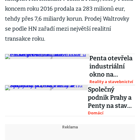
koncem roku 2016 prodala za 283 milionů eur,
tehdy přes 7,6 miliardy korun. Prodej Waltrovky
se podle HN zařadí mezi největší realitní
transakce roku.
Penta otevřela
industriální
okno na
budoucí
Reality a stavebnictví
Společný
staveniště u
podnik Prahy a
Masarykova
Penty na stavbu
nádraží.
metra D stojí.
Domácí
Podívejte se
Radní čekají na
změnu zákona