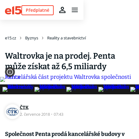
Předplatné
e15.cz
Byznys
Reality a stavebnictví
Waltrovka je na prodej. Penta
může získat až 6,5 miliardy
ČTK
2. července 2018
·
07:43
Společnost Penta prodá kancelářské budovy v