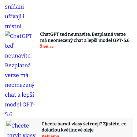
ChatGPT teď neunavíte. Bezplatná verze
má neomezený chat a lepší model GPT-5.6
Živě.cz
Chcete barvit vlasy šetrněji? Zjistěte, co
dokážou květinové oleje
Reklama