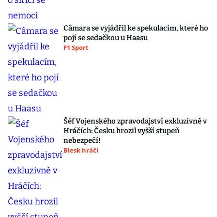
Câmara se vyjádřil ke spekulacím, které ho
pojí se sedačkou u Haasu
F1 Sport
Šéf Vojenského zpravodajství exkluzivně v
Hráčích: Česku hrozil vyšší stupeň
nebezpečí!
Blesk hráči