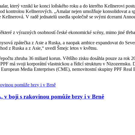
malar, který vznikl ke konci loňského roku a do kterého Kellnerovi po
ě pod kontrolou Kellnerových. „Amalar nejen umožňuje konsolidovat a s
Kellnerová. V radě jednatelů usedla společně se svými dcerami Annou,
některé z výrazných osobností české ekonomické scény, mimo jiné tře
sová zpátečka z Asie a Ruska, a naopak ambice expandovat do Severn
dchod z Ruska a z Asie,“ uvedl Šmejc letos v květnu.
řepočtu zhruba 36 miliard korun. Většího zisku dosáhla pouze za rok 20
F má svoji korporátní vlastnickou a řídicí strukturu v Nizozemsku. D
al European Media Enterprises (CME), nemovitostní skupiny PPF Real E
 v boji s rakovinou pomůže brzy i v Brně