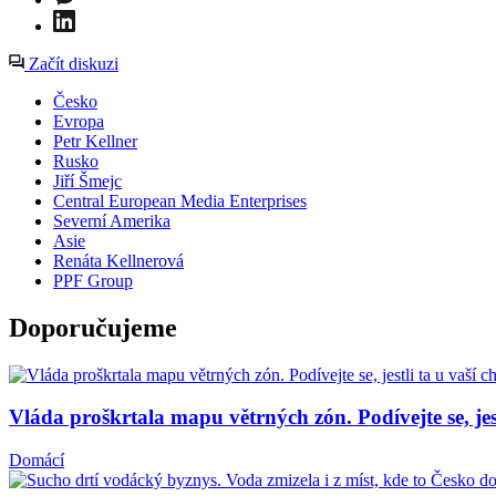
Začít diskuzi
Česko
Evropa
Petr Kellner
Rusko
Jiří Šmejc
Central European Media Enterprises
Severní Amerika
Asie
Renáta Kellnerová
PPF Group
Doporučujeme
Vláda proškrtala mapu větrných zón. Podívejte se, jest
Domácí