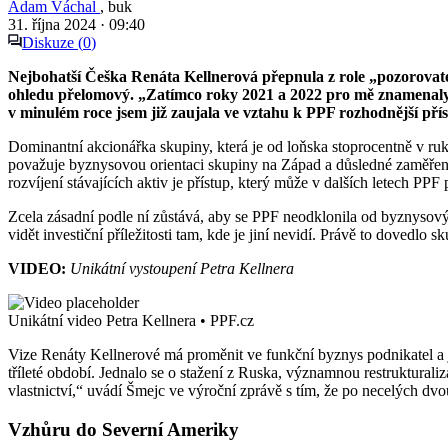
Adam Váchal
,
buk
31. října 2024
·
09:40
Diskuze (
0
)
Nejbohatší Češka Renáta Kellnerová přepnula z role „pozorovatel
ohledu přelomový. „Zatímco roky 2021 a 2022 pro mě znamenaly 
v minulém roce jsem již zaujala ve vztahu k PPF rozhodnější pří
Dominantní akcionářka skupiny, která je od loňska stoprocentně v ruká
považuje byznysovou orientaci skupiny na Západ a důsledné zaměření 
rozvíjení stávajících aktiv je přístup, který může v dalších letech PPF
Zcela zásadní podle ní zůstává, aby se PPF neodklonila od byznysových 
vidět investiční příležitosti tam, kde je jiní nevidí. Právě to dovedl
VIDEO:
Unikátní vystoupení Petra Kellnera
Unikátní video Petra Kellnera • PPF.cz
Vize Renáty Kellnerové má proměnit ve funkční byznys podnikatel a je
tříleté období. Jednalo se o stažení z Ruska, významnou restrukturali
vlastnictví,“ uvádí Šmejc ve výroční zprávě s tím, že po necelých dvou
Vzhůru do Severní Ameriky