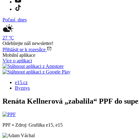
Počasí
dnes
27
°C
Odebírejte náš newsletter!
Přihlásit se k rozesílce
Mobilní aplikace
Více o aplikaci
e15.cz
Byznys
Renáta Kellnerová „zabalila“ PPF do sup
PPF
•
Zdroj: Grafiika e15, e15