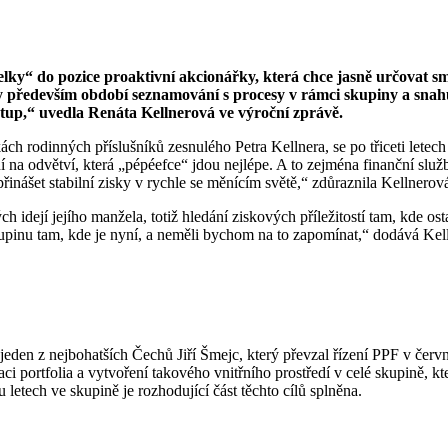
ky“ do pozice proaktivní akcionářky, která chce jasně určovat smě
především období seznamování s procesy v rámci skupiny a snahu 
stup,“ uvedla Renáta Kellnerová ve výroční zprávě.
ch rodinných příslušníků zesnulého Petra Kellnera, se po třiceti letec
na odvětví, která „pépéefce“ jdou nejlépe. A to zejména finanční slu
 přinášet stabilní zisky v rychle se měnícím světě,“ zdůraznila Kellnerov
idejí jejího manžela, totiž hledání ziskových příležitostí tam, kde ost
o skupinu tam, kde je nyní, a neměli bychom na to zapomínat,“ dodává Kel
den z nejbohatších Čechů Jiří Šmejc, který převzal řízení PPF v červnu
zaci portfolia a vytvoření takového vnitřního prostředí v celé skupině,
 letech ve skupině je rozhodující část těchto cílů splněna.