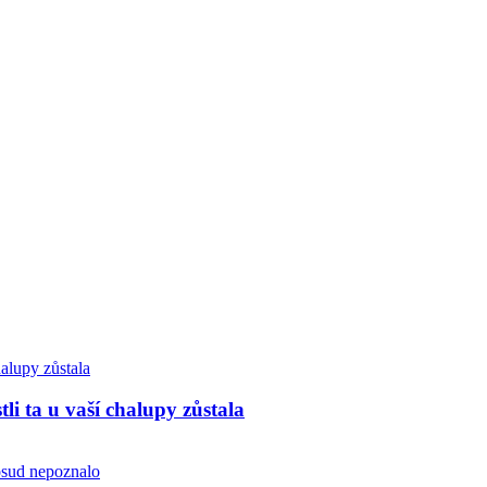
li ta u vaší chalupy zůstala