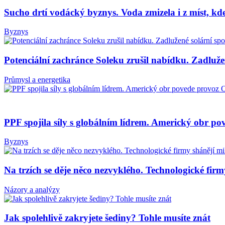
Sucho drtí vodácký byznys. Voda zmizela i z míst, k
Byznys
Potenciální zachránce Soleku zrušil nabídku. Zadluže
Průmysl a energetika
PPF spojila síly s globálním lídrem. Americký obr p
Byznys
Na trzích se děje něco nezvyklého. Technologické firm
Názory a analýzy
Jak spolehlivě zakryjete šediny? Tohle musíte znát