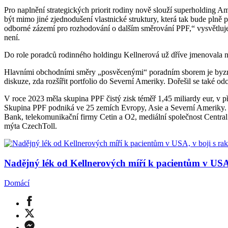
Pro naplnění strategických priorit rodiny nově slouží superholding A
být mimo jiné zjednodušení vlastnické struktury, která tak bude pln
odborné zázemí pro rozhodování o dalším směrování PPF,“ vysvětluje 
není.
Do role poradců rodinného holdingu Kellnerová už dříve jmenovala 
Hlavními obchodními směry „posvěcenými“ poradním sborem je byzny
diskuze, zda rozšířit portfolio do Severní Ameriky. Dořešil se také o
V roce 2023 měla skupina PPF čistý zisk téměř 1,45 miliardy eur, v p
Skupina PPF podniká ve 25 zemích Evropy, Asie a Severní Ameriky. PP
Bank, telekomunikační firmy Cetin a O2, mediální společnost Centr
mýta CzechToll.
Nadějný lék od Kellnerových míří k pacientům v USA,
Domácí