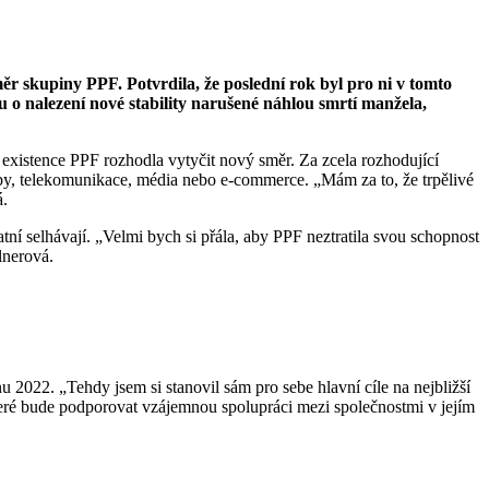
r skupiny PPF. Potvrdila, že poslední rok byl pro ni v tomto
o nalezení nové stability narušené náhlou smrtí manžela,
h existence PPF rozhodla vytyčit nový směr. Za zcela rozhodující
žby, telekomunikace, média nebo e-commerce. „Mám za to, že trpělivé
á.
atní selhávají. „Velmi bych si přála, aby PPF neztratila svou schopnost
lnerová.
 2022. „Tehdy jsem si stanovil sám pro sebe hlavní cíle na nejbližší
 které bude podporovat vzájemnou spolupráci mezi společnostmi v jejím