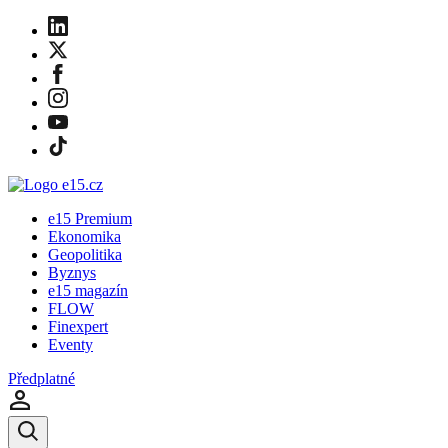
e15 Premium
Ekonomika
Geopolitika
Byznys
e15 magazín
FLOW
Finexpert
Eventy
Předplatné