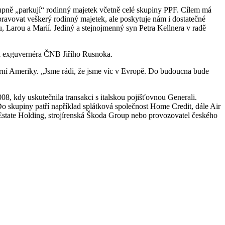
stupně „parkují“ rodinný majetek včetně celé skupiny PPF. Cílem má
pravovat veškerý rodinný majetek, ale poskytuje nám i dostatečné
 Larou a Marií. Jediný a stejnojmenný syn Petra Kellnera v radě
ba exguvernéra ČNB Jiřího Rusnoka.
í Ameriky. „Jsme rádi, že jsme víc v Evropě. Do budoucna bude
08, kdy uskutečnila transakci s italskou pojišťovnou Generali.
o skupiny patří například splátková společnost Home Credit, dále Air
state Holding, strojírenská Škoda Group nebo provozovatel českého