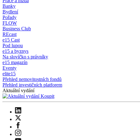
Práce a mzda
Banky
Bydlení
Pořady
FLOW
Business Club
REcast
e15 Cast
Pod lupou
e15 a byznys
Na slovíčko s právníky
e15 magazín
Eventy
elite15
Přehled nemovitostních fondů
Přehled investičních platforem
Aktuální vydání
Koupit