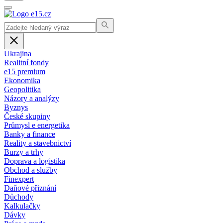
Ukrajina
Realitní fondy
e15 premium
Ekonomika
Geopolitika
Názory a analýzy
Byznys
České skupiny
Průmysl e energetika
Banky a finance
Reality a stavebnictví
Burzy a trhy
Doprava a logistika
Obchod a služby
Finexpert
Daňové přiznání
Důchody
Kalkulačky
Dávky