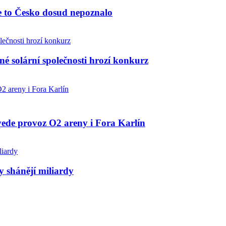
de to Česko dosud nepoznalo
né solární společnosti hrozí konkurz
ovede provoz O2 areny i Fora Karlín
y shánějí miliardy